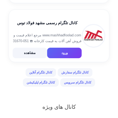
دعوت […]
کانال تلگرام رسمی مشهد فولاد توس
www.mashhadfoolad.com مرجع اعلام قیمت و
فروش آهن آلات به قیمت کارخانه ☎️ 051-31670
ارسال به تمام نقاط ایران ✔️ امکان پرداخت در
محل✔️ اپلیکیشن 📌
ورود
مشاهده
ashhadfoolad.com/apps/MashhadfooladAndroidApp.apk
ثبت سفارش👇 @Mashhadfoolad3
کانال تلگرام سفارش
کانال تلگرام آنلاین
کانال تلگرام سرویس
کانال تلگرام اپلیکیشن
کانال های ویژه