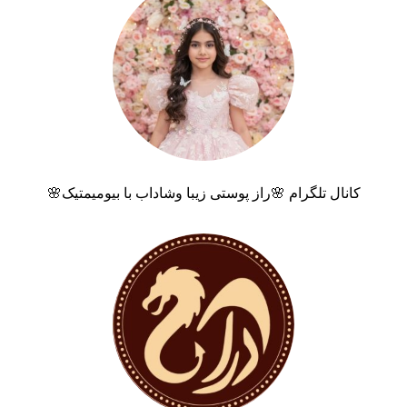
کانال تلگرام 🌸راز پوستی زیبا وشاداب با بیومیمتیک🌸