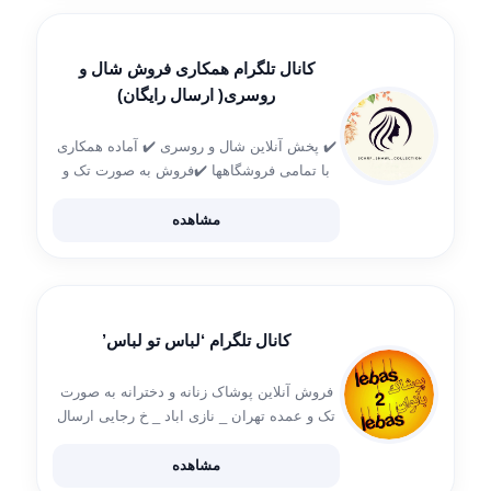
کانال تلگرام همکاری فروش شال و
روسری( ارسال رایگان)
✔️ پخش آنلاین شال و روسری ✔️ آماده همکاری
با تمامی فروشگاهها ✔️فروش به صورت تک و
همکاری 🚚 ارسال رایگان به سراسر کشور 📦
ارسال با پست پیشتاز ( ۴ تا ۶ روز کاری) استعلام
مشاهده
[…]
کانال تلگرام ‘لباس تو لباس’
فروش آنلاین پوشاک زنانه و دخترانه به صورت
تک و عمده تهران _ نازی اباد _ خ رجایی ارسال
فقط روزهای فرد❌❌❌ #عمده_فروشی
#لباس_عمده ثبت سفارش : @lebas2leba3
مشاهده
فقط باشماره ۰۹۳۹۹۷۰۳۴۰۲ آذری #تهران لینک