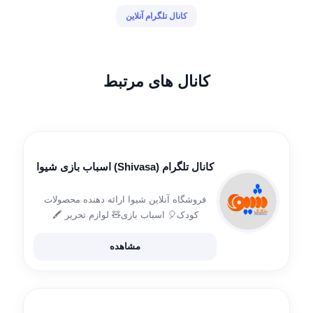
کانال تلگرام آنلاین
کانال های مرتبط
کانال تلگرام (Shivasa) اسباب بازی شیوا
فروشگاه آنلاین شیوا ارائه دهنده محصولات
کودک🎈 اسباب بازی🧸 لوازم تحریر 🖍
اکسسوری کودک تم تولد وبسایت
www.shivasa.ir آیدی ادمین جهت ثبت سفارش
مشاهده
/t.me/misspouya_shivastore 📌کانال مربوط
به کودک و نوجوان می باشد، جهت مشاهده
سایر […]