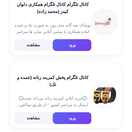
کانال تلگرام کانال تلگرام همکاری دلوان
کیدز (محمد زاده)
پوشاک بچه گانه مدل روز، به صورت تک و عمده
آماده همکاری با تمامی آنلاین شاپ ها سراسر
کشور آدرس: مشهد بازار فردوسی یک طبقه
منفی یک راهروی 10 09036632604 کانال
ورود
مشاهده
موجودی @mojodi_delvaankids کانال ارسالی
[…]
کانال تلگرام پخش کمربند زنانه (عمده و
تک)
⭕خرید آنلاین کمربند زنانه مردانه عمده⭕
ارسال به سراسر کشور ✅از طریق تیپاکس ،
پست ، باربری✅ ثبت سفارش
@mezon_ana_gallery
ورود
مشاهده