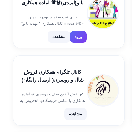
بانو(امیدی)👗👘 آماده همکاری
با”آنلاین شاپ ها””
برای ثبت سفارشاتون با ادمین
@misszf64 کانال همکاری *عهدیه بانو*
https://t.me/arayehkgfdchukknbds68960
کانال رضایت واریزی*عهدیه بانو*
ورود
مشاهده
https://t.me/wettiioooiugfdwryibdnoo60
کانال کد📤
https://t.me/wuiiipojgfesdfgjhcdwwsf65fghhbcx
کانال تلگرام همکاری فروش
شال و روسری( ارسال رایگان)
✔️ پخش آنلاین شال و روسری ✔️ آماده
همکاری با تمامی فروشگاهها ✔️فروش به
صورت تک و همکاری 🚚 ارسال رایگان به
سراسر کشور 📦ارسال با پست پیشتاز ( ۴
مشاهده
تا ۶ روز کاری) استعلام […]