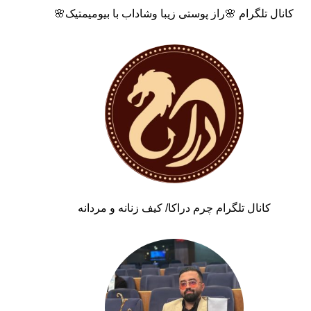
کانال تلگرام 🌸راز پوستی زیبا وشاداب با بیومیمتیک🌸
کانال تلگرام چرم دراکا/ کیف زنانه و مردانه