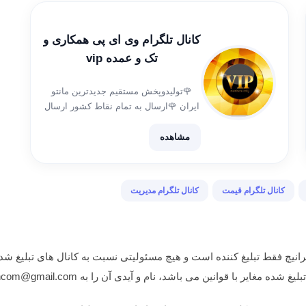
کانال تلگرام وی ای پی همکاری و
تک و عمده vip
🌹توليدوپخش مستقيم جديدترين مانتو
ايران 🌹ارسال به تمام نقاط کشور ارسال
از تهران هر روز جهت هماهنگی و سفارش
@eidivandbano
مشاهده
https://t.me/joinchat/AAAAAFYiRu7eXg5F5ImlJw
غیرژرنالhttps://t.me/photo1vip
https://t.me/resid_vip رسيد
کانال تلگرام قیمت
کانال تلگرام مدیریت
انیچ فقط تبلیغ کننده است و هیچ مسئولیتی نسبت به کانال های تبلیغ شده
غایر با قوانین می باشد، نام و آیدی آن را به iranichcom@gmail.com ایمیل نمایید.