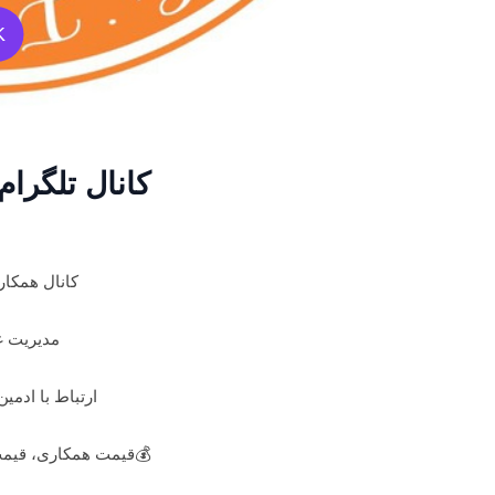
K
کانال تلگرام Ren همکار
کانال همکاری
مدیریت 
ارتباط با ادمین: @_admin
💰قیمت همکاری، قیمت