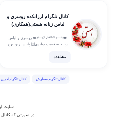
کانال تلگرام ارزانکده روسری و
لباس زنانه هستی(همکاری)
👑﷽👑 روسری و لباس
زنانه به قیمت تولیدی🙌 پایین ترین نرخ
همکاری🤝👏👏👏 ارسال فوری به سراسر
کشور🇮🇷🇮🇷 ارسال منظم و دقیق✔
مشاهده
ادمین آنلاین و پاسخگو آیدی ثبت👇
@Aho3eyni
کانال تلگرام سفارش
کانال تلگرام ادمین
سایت ایر
در صورتی که کانال تبلیغ شده م