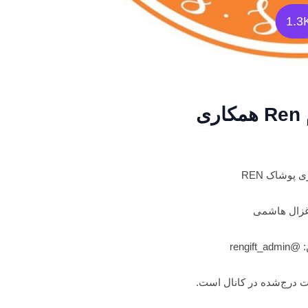
1.3
ی
 پوشاک REN
غزال هاشمی
rengift
 درج‌شده در کانال است.