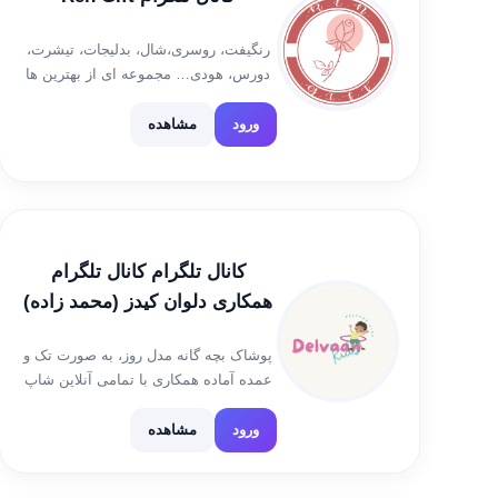
رنگیفت، روسری،شال، بدلیجات، تیشرت،
دورس، هودی… مجموعه ای از بهترین ها
برای شما و عزیزانتان جهت سفارش
@rengift_admin کانال پوشاک ورزشی
ورود
مشاهده
@ren_sport کانال لباس زیر و لباس خواب
@ren_underwear کانال اعتماد شما
@rengift_yourpart ورود به […]
کانال تلگرام کانال تلگرام
همکاری دلوان کیدز (محمد زاده)
پوشاک بچه گانه مدل روز، به صورت تک و
عمده آماده همکاری با تمامی آنلاین شاپ
ها سراسر کشور آدرس: مشهد بازار
فردوسی یک طبقه منفی یک راهروی 10
ورود
مشاهده
09036632604 کانال موجودی
@mojodi_delvaankids کانال ارسالی […]