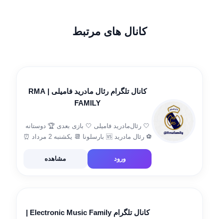
کانال های مرتبط
کانال تلگرام رئال مادرید فامیلی | RMA
FAMILY
🤍 رئال‌مادرید فامیلی 🤍 بازی بعدی 🏆 دوستانه
⚽️ رئال مادرید 🆚 بارسلونا 📆 یکشنبه 2 مرداد ⏰
ساعت 7:30 بامداد 🏟 ورزشگاه لاس وگاس 🖥
پخش زنده شبکه سه 🔥تاریخ تاسیس چنل: 29
ورود
مشاهده
خرداد […]
کانال تلگرام Electronic Music Family |