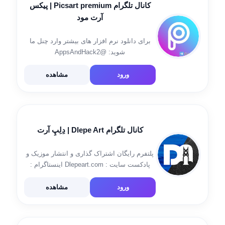
کانال تلگرام Picsart premium | پیکس
آرت مود
برای دانلود نرم افزار های بیشتر وارد چنل ما
شوید: @AppsAndHack2
ورود
مشاهده
کانال تلگرام Dlepe Art | دِلِپِ آرت
پلتفرم رایگان اشتراک گذاری و انتشار موزیک و
پادکست سایت : Dlepeart.com اینستاگرام :
instagram.com/dlepeart
ورود
مشاهده