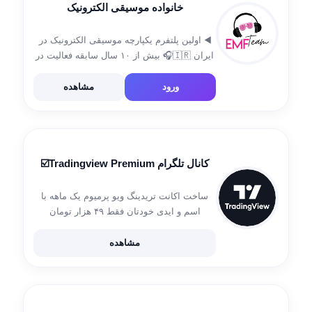
خانواده موسیقی الکترونیک
◀️ اولین پلتفرم یکپارچه موسیقی الکترونیک در
ایران 🇮🇷🎧 بیش از ۱۰ سال سابقه فعالیت در
عرصه موسیقی 🔥 🔽 وب‌سایت
https://electronicmusicfamily.ir 🔽 اینستاگرام
ورود
مشاهده
https://instagram.com/emf.ir 👨🏻‍💻 ارتباط با
ادمین ◀️ @mista021
کانال تلگرام Tradingview Premium☑️
ساخت اکانت تریدینگ ویو پرمیوم یک ماهه با
اسم و ایدی خودتان فقط ۴۹ هزار تومان
♻️پرداخت هزینه بعد از دریافت اکانت♻️ جهت
کسب اطلاعات بیشتر دایرکت پیام دهید. 👨🏻‍💻
مشاهده
@tradingviewpro