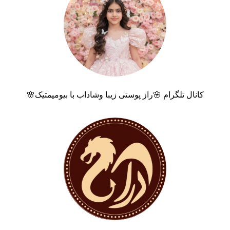
کانال تلگرام 🌸راز پوستی زیبا وشاداب با بیومیمتیک🌸