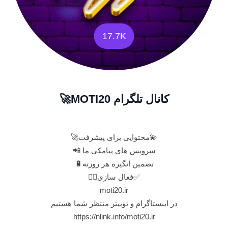
17.7K
کانال تلگرام MOTI20🚀
💫محتوایی برای پیشرفت🚀
سرویس های پیامکی ما 📲
تضمین انگیزه هر روزته🔋
✅فعال سازی👇🏻
moti20.ir
در اینستاگرام و توییتر منتظر شما هستیم
https://nlink.info/moti20.ir