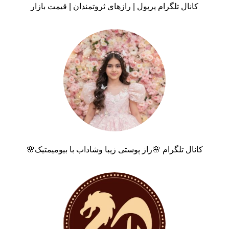
کانال تلگرام پرپول | رازهای ثروتمندان | قیمت بازار
کانال تلگرام 🌸راز پوستی زیبا وشاداب با بیومیمتیک🌸