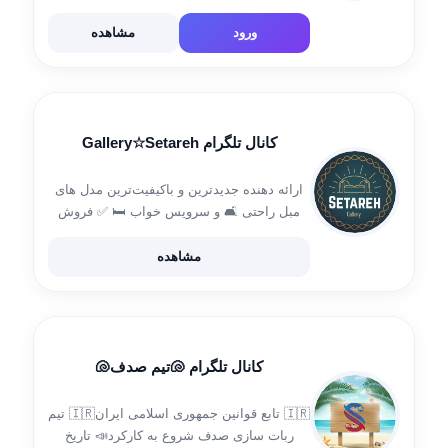
شوند… ((🔹️به صورت روزانه انگیزه و آموزش
دریافت کنید)) اینستاگرام :
ورود
مشاهده
instagram.com/Abdoolvalibanddar.ir ارتباط با
پشتیبانی @Abdoolvali مدیریت […]
کانال تلگرام Gallery☆Setareh
ارائه دهنده جدیدترین و باکیفیت‌ترین مدل های
مبل راحتی 🛋 و سرویس خواب 🛏 ✅ فروش
آنلاین و حضوری ✅بی واسطه خرید کنید شماره
تماس: 09125374476 09192193448 اینستاگرام
مشاهده
ما: https://instagram.com/gallery.setareh_
کانال تلگرام 🐚تیم صدف🐚
🇮🇷 تابع قوانین جمهوری اسلامی ایران🇮🇷 تیم
ربات سازی صدف شروع به کارکرد📣 تاریخ