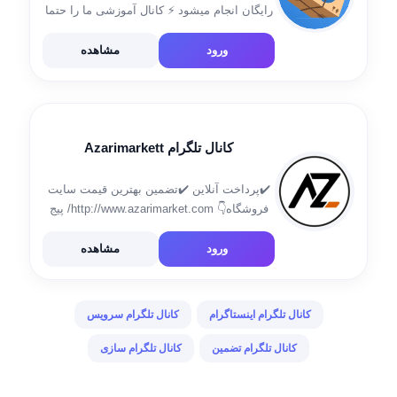
رایگان انجام میشود ⚡ کانال آموزشی ما را حتما
دیدن کنید ✨: @AiirdropKhas پیج اینستاگرامی
ما: instagram.com/AirdropPersian 🌟 روبات
ورود
مشاهده
خدمات تلگرام و اینستاگرام + یوتیوب و تیک تاک
[…]
کانال تلگرام Azarimarkett
✔️پرداخت آنلاین ✔️تضمین بهترین قیمت سایت
فروشگاه👇 http://www.azarimarket.com/ پیج
اینستاگرام👇 instagram.com/azarimarkett 📱
09147003360📱 ارتباط با پشتیبان1👇
ورود
مشاهده
@Asghary_amir ارتباط با پشتیبان2👇
@Akbariiiii_sh
کانال تلگرام اینستاگرام
کانال تلگرام سرویس
کانال تلگرام تضمین
کانال تلگرام سازی