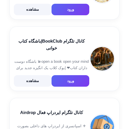
تاسیس: 96/6/20ساخت انواع ربات به
زبانهایphpوpython💢 سایت http://sadafey.tk
ورود
مشاهده
آپارات https://www.aparat.com/sadafey1397
اینستاگرام
https://www.instagram.com/sadafeyteam
کانال تلگرام BookClub|باشگاه کتاب
خوانی
open a book open your mind💫 باشگاه دوست
داران کتاب❤ |بوک کلاب یک انگیزه جدید برای
کتاب خوانی😉📖| 📚ادمین بوک کلاب :
@tabann_kh 📚اینستاگرام بوک کلاب :
ورود
مشاهده
https://Instagram.com//bookclub.taban
کانال تلگرام ایردراپ فعال Airdrop
⚜️ اسپانسری از ایردراپ های داخلی بصورت