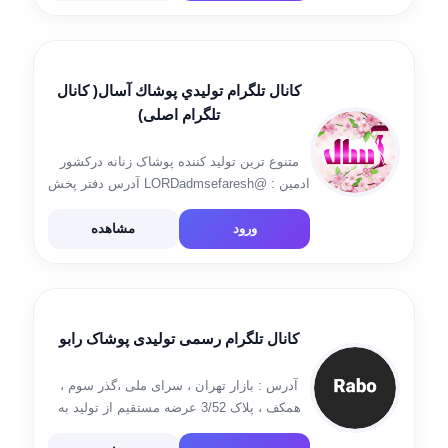
https://rubika.ir/kafshhamin کانال روبیکا👆 کد
مرسولات👇 https://t.me/kodhamin
کانال تلگرام توليدي پوشاك آسال( کانال
تلگرام اصلی)
متنوع ترین تولید کننده پوشاک زنانه درکشور
ادمین : @LORDadmsefaresh آدرس دفتر پخش
كرج گوهردشت _خيابان داريوش نبش كوچه لاله
روبري ميلنگ تراش عدالت پلاك ٢٨٧ درب
ورود
مشاهده
طوسي تلفن همراه 09125053903 تلفن های
دفتر 02634216532 […]
کانال تلگرام رسمی تولیدی پوشاک رابو
آدرس : بازار تهران ، سرای ملی ،گذر سوم ،
همکف ، پلاک 3/52 عرضه مستقیم از تولید به
پخش ارسال به سراسر ایران , راههای برقرای