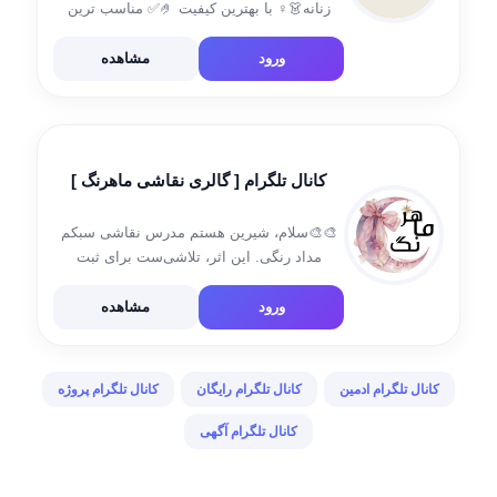
زنانه👗♀️ با بهترین کیفیت 🤌✅ مناسب ترین
قیمت 👌💰 لباس های مجلسی/ شیک , راحتی و
خونگی / ✅آدرس سایت👈https://abzarko.ir.
ورود
مشاهده
✅ارتباط با ادمین👇 @Admen_top_shop_ko
کانال تلگرام [ گالری نقاشی ماهرنگ ]
🎨🎨سلام، شیرین هستم مدرس نقاشی سبکم
مداد رنگی. این اثر، تلاشی‌ست برای ثبت
احساساتم با رنگ و جزئیات. امیدوارم با دیدنش
ارتباط برقرار کنید. ارتباط با ادمین 👇🏻
ورود
مشاهده
@shirin_sha2220
کانال تلگرام ادمین
کانال تلگرام رایگان
کانال تلگرام پروژه
کانال تلگرام آگهی