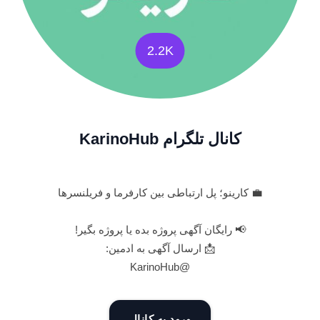
2.2K
کانال تلگرام KarinoHub
💼 کارینو؛ پل ارتباطی بین کارفرما و فریلنسرها
📢 رایگان آگهی پروژه بده یا پروژه بگیر!
📩 ارسال آگهی به ادمین:
@KarinoHub
ورود به کانال