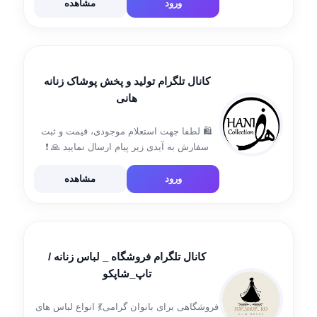
ارتباط: 55634725 , 09126778349 @raboco :
ورود
مشاهده
ارتباط با […]
کانال تلگرام تولید و پخش پوشاک زنانه
هانی
🛍 لطفا جهت استعلام موجودی، قیمت و ثبت
سفارش به آیدی زیر پیام ارسال نمایید 🙏 ❗️
ادمین👇 @Hani_Collection_Admin
ورود
مشاهده
کانال تلگرام فروشگاه _ لباس زنانه /
تاپ_شاپکو
فروشگاهی برای بانوان گرامی💃 انواع لباس های