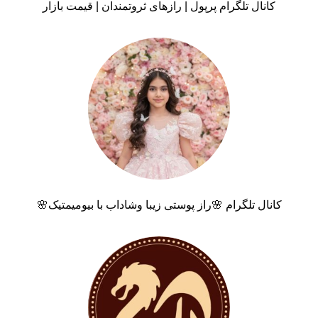
کانال تلگرام پرپول | رازهای ثروتمندان | قیمت بازار
کانال تلگرام 🌸راز پوستی زیبا وشاداب با بیومیمتیک🌸