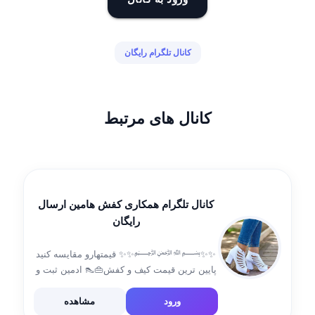
کانال تلگرام رایگان
کانال های مرتبط
کانال تلگرام همکاری کفش هامین ارسال
رایگان
✨✨﷽✨✨ قیمتهارو مقایسه کنید
پایین ترین قیمت کیف و کفش👜👠 ادمین ثبت و
موجودی @ahmadi_kosarr شماره تماس جهت
مواقع ضروری فقط لطفا 09395868774
ورود
مشاهده