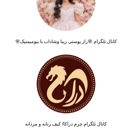
کانال تلگرام 🌸راز پوستی زیبا وشاداب با بیومیمتیک🌸
کانال تلگرام چرم دراکا/ کیف زنانه و مردانه