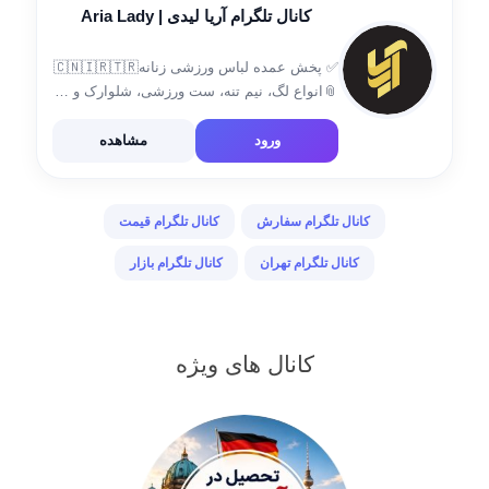
کانال تلگرام آریا لیدی | Aria Lady
✅ پخش عمده لباس ورزشی زنانه🇨🇳🇮🇷🇹🇷
📎انواع لگ، نیم تنه، ست ورزشی، شلوارک و …
✅ لباس زیر زنانه 🇨🇳🇮🇷 🖇انواع شورت،
سوتین، ست و … 📍آدرس: بازار بزرگ تهران،
ورود
مشاهده
بازار عباس آباد 📱ثبت سفارشات: […]
کانال تلگرام سفارش
کانال تلگرام قیمت
کانال تلگرام تهران
کانال تلگرام بازار
کانال های ویژه