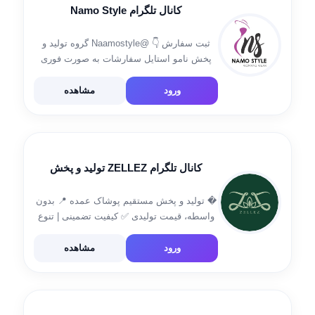
کانال تلگرام Namo Style
ثبت سفارش 👇 @Naamostyle گروه تولید و
پخش نامو استایل سفارشات به صورت فوری
ارسال می گردد. آدرس:تهران بازار بزرگ، ابتدای
ورودی ۳ پارسیان به سمت ایستگاه سعادت ،
ورود
مشاهده
پاساژ پرشین(المهدی۵) طبقه اول، جنب پله […]
کانال تلگرام ZELLEZ تولید و پخش
� تولید و پخش مستقیم پوشاک عمده 📍 بدون
واسطه، قیمت تولیدی ✅ کیفیت تضمینی | تنوع
بالا 📦 ارسال به سراسر کشور 📲 ارتباط با ما:
@zellez2025 📞0990-380-5200 📞0912-22-
ورود
مشاهده
55_719 📍آدرس:تهران٫بازار بزرگ ۱۵ خرداد٫
راسته […]