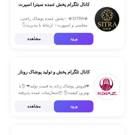
کانال تلگرام پخش عمده سیترا اسپرت
‏💎SITRA💎 ✨پخش عمده پوشاک راحتی،
مجلسی و اسپورت✨ ارتباط با مدیریت👇 ‏
@mostafa7409 📞09198663525 ادمین جهت
ثبت سفارش و موجودی 👇 ‏@sitraadmin2 آدرس
ورود
مشاهده
: 📌 بازار بزرگ- بازار حاج قاسم – پاساژ المهدی
(چهار) ۴ […]
کانال تلگرام پخش و تولید پوشاک روناز
❤فروش پوشاک زنانه به قیمت تولید❤ 👌با
بهترین کیفیت👌 📦سفارشات عمده پذیرفته
میشود📦 🇮🇷ارسال به سراسر کشور در
کمترین زمان🇮🇷 ادرس : اصفهان و تهران
ورود
مشاهده
فروش آنلاین آیدی سفارش:👇👇
@Aadminronaz @Mezonronazz