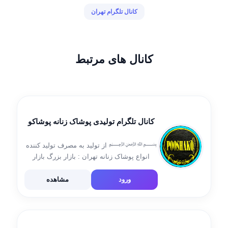
کانال تلگرام تهران
کانال های مرتبط
کانال تلگرام تولیدی پوشاک زنانه پوشاکو
﷽ از تولید به مصرف تولید کننده
انواع پوشاک زنانه تهران : بازار بزرگ بازار
مسگرها گذر لوطی صالح پاساژ پارسیان گذر
سوم پلاک ۲/۷۳ تلفن تماس : 09388562006
ورود
مشاهده
《《《 🌟 با مدیریت جدید 🌟 […]