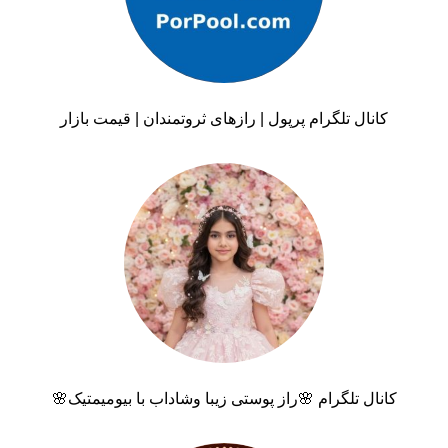
کانال تلگرام پرپول | رازهای ثروتمندان | قیمت بازار
کانال تلگرام 🌸راز پوستی زیبا وشاداب با بیومیمتیک🌸