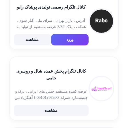
کانال تلگرام رسمی تولیدی پوشاک رابو
آدرس : بازار تهران ، سرای ملی ،گذر سوم ،
همکف ، پلاک 3/52 عرضه مستقیم از تولید به
پخش ارسال به سراسر ایران , راههای برقرای
ارتباط: 55634725 , 09126778349 @raboco :
ورود
مشاهده
ارتباط با […]
کانال تلگرام پخش عمده شال و روسری
حامی
عرضه کننده مستقیم جنس های ایرانی ، ترک و
چینیشماره همراه: 09101792590📱آهنگریادمین
سفارشات و فروش @hami_ahangarثابت:
02155698574ادرس: بازار بزرگ تهران-پاساژ
مشاهده
چهارسوق طبقه منفی 2 واحد 247ارسال با پست
و تیپاکس وباربری به سراسر کشور