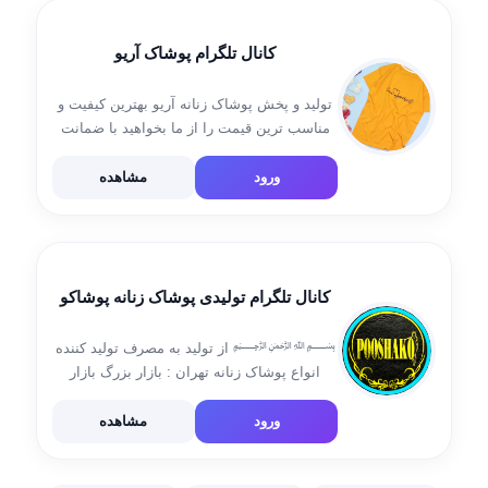
کانال تلگرام پوشاک آریو
تولید و پخش پوشاک زنانه آریو بهترین کیفیت و
مناسب ترین قیمت را از ما بخواهید با ضمانت
مرجوعی آدرس فروشگاه: تهران خیابان مولوی
بازار بزرگ بازار حاج قاسم پاساژالمهدی۴ طبقه
ورود
مشاهده
منفی یک پلاک ۲۴۲ […]
کانال تلگرام تولیدی پوشاک زنانه پوشاکو
﷽ از تولید به مصرف تولید کننده
انواع پوشاک زنانه تهران : بازار بزرگ بازار
مسگرها گذر لوطی صالح پاساژ پارسیان گذر
سوم پلاک ۲/۷۳ تلفن تماس : 09388562006
ورود
مشاهده
《《《 🌟 با مدیریت جدید 🌟 […]