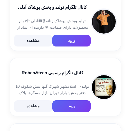
کانال تلگرام تولید و پخش پوشاک آدلی
تولید وپخش پوشاک زنانه👗🛍آدلی 🌹تمام
محصولات دارای ضمانت 🌹 دارنده ای نماد از
وزارت صنعت،معدن ،تجارت آیدی سفارشات
عمده👇 @mb_wr ادرس دفتر فروش: تهران
ورود
مشاهده
بازار بزرگ،بازار مسگرها کوچه هفت تن پاساژ
خرم طبقه اول پلاک […]
کانال تلگرام رسمی Roben&teen
تولیدی: اسلامشهر شهرک گلها نبش شکوفه 10
دفتر پخش: بازار تهران.بازار مسگرها.پلاک
۱۴۰/۱ *جهت سفارش:👇 واتساپ:09194485747
@robenkia2 آیدی سفارش مدیر: کیاسرشت
ورود
مشاهده
۰۹۱۲۷۱۷۱۹۱۳ @robenkia3 ایتا @robeinkia
سروش https://splus.ir/robenkia1