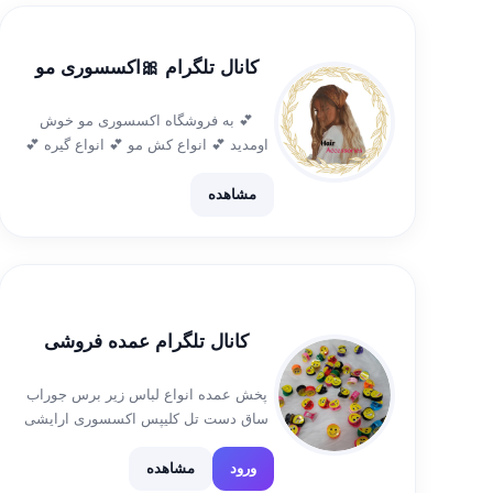
کانال تلگرام 🎀اکسسوری مو
💕 به فروشگاه اکسسوری مو خوش
اومدید 💕 انواع کش مو 💕 انواع گیره 💕
انواع تل و هدبند 💕 انواع توربان ساده،
مجلسی 💕 انواع هدشال 💕 انواع هدحجاب
مشاهده
💕 تمامیه محصولات دست ساز […]
کانال تلگرام عمده فروشی
پخش عمده انواع لباس زیر برس جوراب
ساق دست تل کلیپس اکسسوری ارایشی
اسباب بازی و.. ارسال به سراسرکشور
لرستان_خرم آباد ایدی جهت سفارش
ورود
مشاهده
@aalipoor8040 لینک کانال