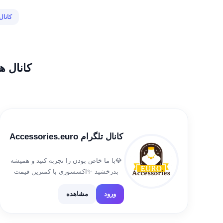
کانال
کانال ه
کانال تلگرام Accessories.euro
💎با ما خاص بودن را تجربه کنید و همیشه
بدرخشید ✨اکسسوری با کمترین قیمت
#دستبند
#انگشتر#گردنبند#عینک_آفتابی#اکسسوری_خا
ورود
مشاهده
راه ارتباطی : @maryam_20712