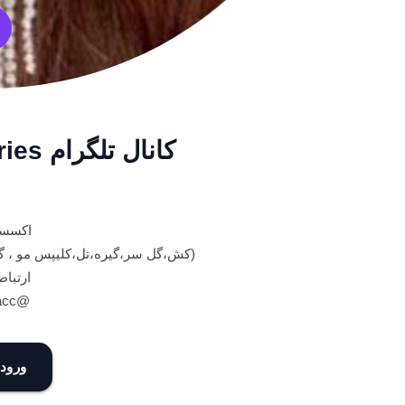
کانال تلگرام brooch.accessories
اکسسو
(کش،گل سر،گیره،تل،کلیپس مو ، گی
ارتباط
@brooch_acc
ورود 