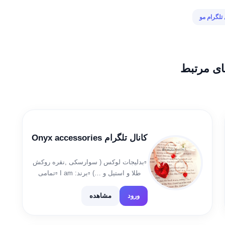
 تلگرام مو
ای مرتبط
کانال تلگرام Onyx accessories
▫️بدلیجات لوکس ( سوارسکی ,نقره روکش
طلا و استیل و …) ▫️برند: I am ▫️تمامی
محصولات اروپایی به ویژه آلمان🇩🇪 جهت
ص#ژوپینگ
خرید محصول به ایدی زیر پیام بدهید :
ورود
مشاهده
@onyx_accessory بقیه پیج ها و برند […]