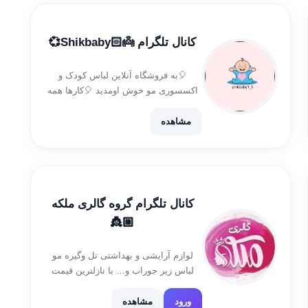
کانال تلگرام 👼🏻Shikbaby💞
🎈به فروشگاه آنلاین لباس کودک و
اکسسوری مو خوش اومدید 🎈کارها همه
دست ساز 🎈فروش بصورت عمده و تک
🎈فروش تک به قیمت عمده 🎈ادمین
مشاهده
سفارشات: 👇🏻 @Qazal75245 🎈 تایم
پاسخگویی: ۶ تا ۱۱ شب
کانال تلگرام گروه گالری ملکه
👸🏼
لوازم آرایشی و بهداشتی تل وگیره مو
لباس زیر جوراب و… با نازلترین قیمت
جهت ارتباط با ادمین:👇🏻 @mohadd_78
ساعت کاری: صبح10 الی 14 عصر 16 الی
ورود
مشاهده