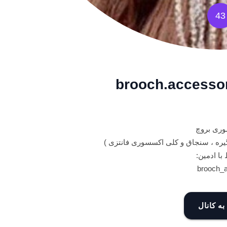
43
ری بروچ
ره ، سنجاق و کلی اکسسوری فانتزی )
 با ادمین:
به کانال