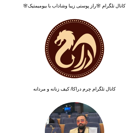
کانال تلگرام 🌸راز پوستی زیبا وشاداب با بیومیمتیک🌸
کانال تلگرام چرم دراکا/ کیف زنانه و مردانه