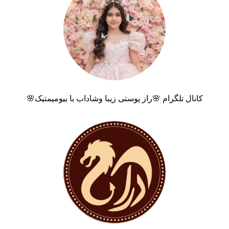
کانال تلگرام 🌸راز پوستی زیبا وشاداب با بیومیمتیک🌸