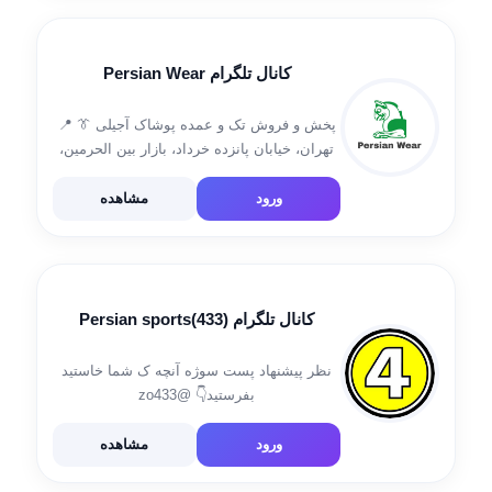
کانال تلگرام Persian Wear
پخش و فروش تک و عمده پوشاک آجیلی 👔 📍
تهران، خیابان پانزده خرداد، بازار بین الحرمین،
کوچه کویتی ها، پاساژ تقوی، پلاک ۱۴📍 شماره
تماس: 09126173252 برای سفارش به آیدی زیر
ورود
مشاهده
پیام دهید👇 @Rasoulajili ورود […]
کانال تلگرام (433)Persian sports
نظر پیشنهاد پست سوژه آنچه ک شما خاستید
بفرستید👇 @zo433
ورود
مشاهده