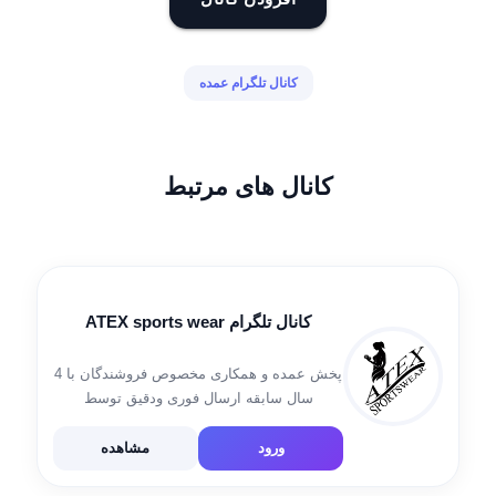
کانال تلگرام عمده
کانال های مرتبط
کانال تلگرام ATEX sports wear
پخش عمده و همکاری مخصوص فروشندگان با 4
سال سابقه ارسال فوری ودقیق توسط
پست،پیک،تیپاکس،باربری شجاعی فروش
حضوری و انلاین تولید کننده انواع لگ و ست های
ورود
مشاهده
ورزشی قیمت ها عمده هستن ❌واریز وجه فقط
[…]