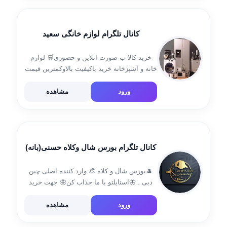
کانال تلگرام لوازم خانگی سعید
خرید کالا ب صورت انلاین و حضوری🛒 لوازم
خانه و آشپزخانه خرید باکیفیت بالاوکمترین قیمت
فروش به صورت تکی و عمده ارسال به تمامی
نقاط کشور 🚛 ارسال به هرسین و کرمانشاه
ورود
مشاهده
رایگان خرید جهیزیه […]
کانال تلگرام بورس شال وکلاه حسنی(بانه)
🎩بورس شال و کلاه 👒 وارد کننده اصلی چین
دبی . 🦋استایلتو با ما جذاب کن🦋 جهت خرید
حضوری و انلاین به دایرکت 📍بانه (پاساژ ماد)
🔸فروش فقط به صورت عمده 🔸ارسال به
ورود
مشاهده
سراسر کشور […]