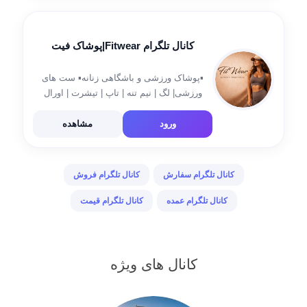
کانال تلگرام Fitwear|پوشاک فیت
▪️پوشاک ورزشی و باشگاهی زنانه▪️ ست های
ورزشی| لگ | نیم تنه | تاپ | تیشرت | اورال
💯انتخابی شیک برای تمرین حرفه ای 📦ارسال
سریع به سراسر ایران ✅️فروش به صورت تک و
ورود
مشاهده
عمده […]
کانال تلگرام سفارش
کانال تلگرام فروش
کانال تلگرام عمده
کانال تلگرام قیمت
کانال های ویژه