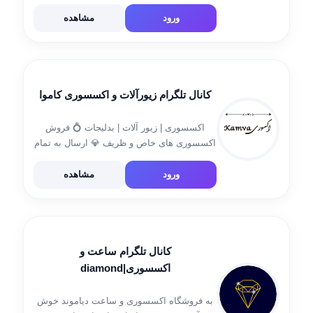
سلطانی .پلاک ۷۵ ، ۱۴۸ ، ۲ ادمین ثبت دستی
@Masomehsh1364 شماره تماس ضروری
ورود
مشاهده
احمدی🌹 09940329300
کانال تلگرام زیورآلات و اکسسوری کاموا
اکسسوری | زیور آلات | بدلیجات 💍 فروش
اکسسوری های خاص و ظریف 💎 ارسال به تمام
نقاط ایران ✈ آیدی جهت ثبت سفارش 👇
@Sheeekop .
ورود
مشاهده
کانال تلگرام ساعت و
اکسسوری|diamond
به فروشگاه اکسسوری و ساعت دیاموند خوش