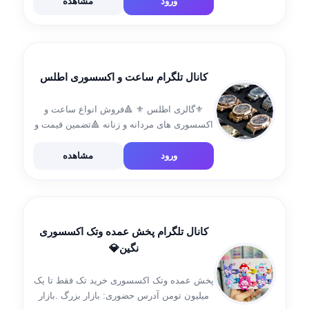
•| کمترین قیمت و بهترین کیفیت جهت ثبت
ورود
مشاهده
سفارش به آیدی‌های […]
کانال تلگرام ساعت و اکسسوری اطلس
⚜️گالری اطلس ⚜️ 🔺فروش انواع ساعت و
اکسسوری های مردانه و زنانه 🔺تضمین قیمت و
کیفیت 🔺تمام ساعت ها دارای 6 ماه گارانتی
موتور و جعبه هستند 🔸مشاوره و فروش :
ورود
مشاهده
@Atlas_hm هاشمی 09197114525 ورود […]
کانال تلگرام پخش عمده وتک اکسسوری
نگین💎
پخش عمده وتک اکسسوری خرید تک فقط تا یک
میلیون تومن آدرس حضوری: بازار بزرگ .بازار