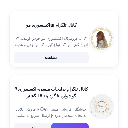
کانال تلگرام 🎀اکسسوری مو
💕 به فروشگاه اکسسوری مو خوش اومدید 💕
انواع کش مو 💕 انواع گیره 💕 انواع تل و هدبند
💕 انواع توربان ساده، مجلسی 💕 انواع هدشال
💕 انواع هدحجاب 💕 تمامیه محصولات دست
مشاهده
ساز […]
کانال تلگرام بدلیجات منسی- اکسسوری //
گوشواره // گردنبند // انگشتر
خوشگلی فروشی منسی 🍃💮 •| فروش آنلاین
بدلیجات منحصر بفرد •| ارسال سریع به تمامی
نقاط کشور •| قابلیت بازگشت کالا تا 72 ساعت