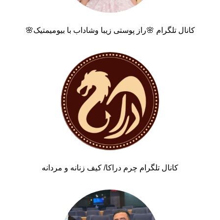
کانال تلگرام 🌸راز پوستی زیبا وشاداب با بیومیمتیک🌸
کانال تلگرام چرم دراکا/ کیف زنانه و مردانه