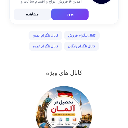
آمدین💫 فروش انواع و اقسام ساعت و
اکسسوری های جذاب و با کیفیت🪐 ◇قیمت
منصفانه ◇مردانه و زنانه ◇لاکچری و با کلاس
ورود
مشاهده
🔺یکبار اعتماد ، یک عمر رضایت […]
کانال تلگرام فروش
کانال تلگرام ادمین
کانال تلگرام رایگان
کانال تلگرام عمده
کانال های ویژه