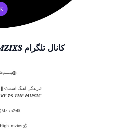
5K
کانال تلگرام 𝑨𝑯𝑨𝑵𝑮 | 𝑴𝑼𝑺𝑰𝑪 | 𝑴𝒁𝑰𝑿𝑺
﷽🧿
♬زندگی آهنگ است◁❚❚▷ع
𝙑𝙀 𝙄𝙎 𝙏𝙃𝙀 𝙈𝙐𝙎𝙄𝘾🌟
🔊𝗖𝗵𝗮𝗻𝗻𝗲𝗹 ²: @Mzixs2
💰𝗧𝗮𝗯𝗹𝗶𝗴𝗵𝗮𝘁 : @tabligh_mzixs