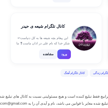
کانال تلگرام شیعه ی حیدر
این پیغام بچه شیعه ها به کل دنیاست↩️
شکر خدا که نام علی در اذان ماست❣ ما
شیعه ایم و عشق علی هم از آن ماست…
❤️ دم همه شیعه های ” مرتضی علی” گرم
ورود
مشاهده
❤ […]
لگرام زندگی
کانال تلگرام آهنگ
انیچ فقط تبلیغ کننده است و هیچ مسئولیتی نسبت به کانال های تبلیغ شده
غایر با قوانین می باشد، نام و آیدی آن را به iranichcom@gmail.com ایمیل نمایید.