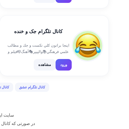
رو با ما متفاوٺ ڪَوش دهید […]
کانال تلگرام جک و خنده
اينجا براتون كلي تكست و جك و مطالب
علمي فرهنگي📚والپيپر🎭آهنگ🎼فيلم و
عكساي خفن🎬و کلی چالشای جذاب داریم
🤪 اگه کسی نظر یا پیشنهاد و انتقاد
ورود
مشاهده
وهرچی و هر چی سوال در مورد کانال
داشت میتونه بیاد […]
کانال تلگرام عشق
کانال ت
سایت ایر
در صورتی که کانال تبلیغ شده م