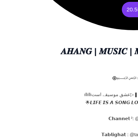
20.
🧿
شق موسیقے استıllıllı
𝙇𝙄𝙁𝙀 𝙄𝙎 𝘼 𝙎𝙊𝙉𝙂 𝙇𝙊