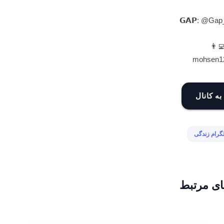
👨‍
ورود به 
کانال تلگرا
کانال ها