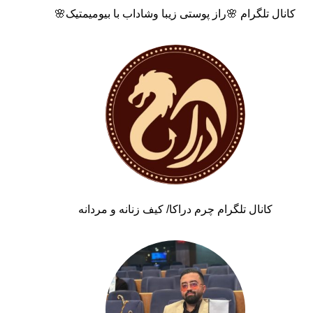
کانال تلگرام 🌸راز پوستی زیبا وشاداب با بیومیمتیک🌸
کانال تلگرام چرم دراکا/ کیف زنانه و مردانه