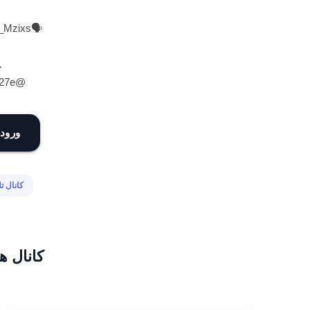
🗣𝗚𝗔𝗣: @Gap_Mzixs

@mohsen127e
کانال
م زندگی
ی مرتبط