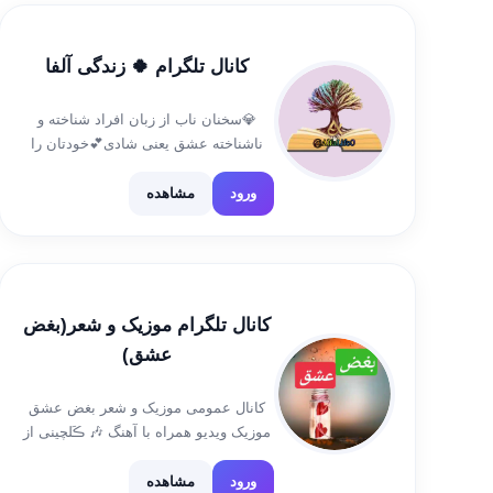
کانال تلگرام 🍀 زندگی آلفا
💎سخنان ناب از زبان افراد شناخته و
ناشناخته عشق یعنی شادی💕خودتان را
متقاعد نکنید که رنج کشیدن بخشی از آن
است… _____ آلفای عزیز خدای تو بزرگه
ورود
مشاهده
روزیِ تو آسمون نزار مجبوریت دنیا بال و
[…]
کانال تلگرام موزیک و شعر(بغض
عشق)
کانال عمومی موزیک و شعر بغض عشق
موزیک ویدیو همراه با آهنگ 🎶 ڪَلچینی از
بهترین آهنڪَ ها و کلیپهای لایکی 🎶
🎵هرنوع آهنڪَ با هر نوع سلیقه🎵 موزیڪ
ورود
مشاهده