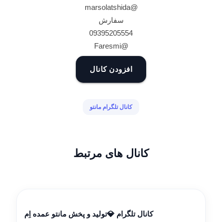
@marsolatshida
سفارش
09395205554
@Faresmi
افزودن کانال
کانال تلگرام مانتو
کانال های مرتبط
کانال تلگرام 💎تولید و پخش مانتو عمده اِم