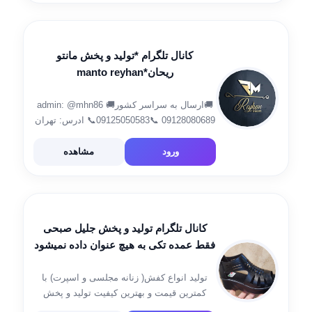
🇮🇷🇮🇷🇮🇷 ارسال بار عمده ازطریق باربری
و تیپاکس🚛🚛🚚 فقط عمده✅✅ ✅ […]
کانال تلگرام *تولید و پخش مانتو
ریحان*manto reyhan
🚚ارسال به سراسر کشور🚚 admin: @mhn86
09125050583📞 09128080689📞 ادرس: تهران
میدان هفت تیر ابتدای مفتح جنوبی کوچه جار بن
بست فروغ پ ۴واحد۱،۲ رضایت شما دست اورد
ورود
مشاهده
ماست🌹 Tel:021-88816083☎️☎️☎️ اینستاگرام
ما:👇👇👇
https://www.instagram.com/reyhane.mezon
کانال تلگرام تولید و پخش جلیل صبحی
فقط عمده تکی به هیچ عنوان داده نمیشود
تولید انواع کفش( زنانه مجلسی و اسپرت) با
کمترین قیمت و بهترین کیفیت تولید و پخش
جلیل صبحی آدرس:تهران بازار کفاشها کوچه منو