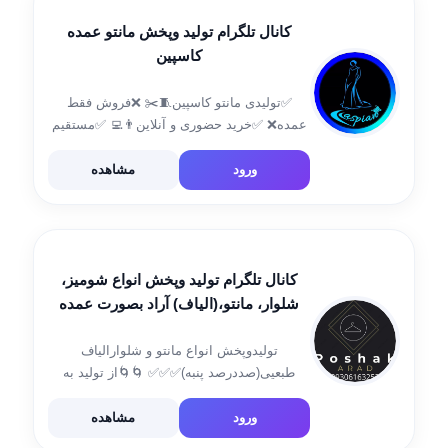
کانال تلگرام تولید وپخش مانتو عمده
کاسپین
✅تولیدی مانتو کاسپین🧵✂️ ❌فروش فقط
عمده❌ ✅خرید حضوری و آنلاین👨‍💻 ✅مستقیم
از تولیدی خرید کنید👍 ✅آیدی جهت سفارش 👇
@order_shoop ✅شماره تماس 09912089741
ورود
مشاهده
✅رضایتمندی @news_caspian ✅آدرس👇
✅تهران،خ وليعصر بالاتر از امير اكرم
کانال تلگرام تولید وپخش انواع شومیز،
شلوار، مانتو،(الیاف) آراد بصورت عمده
تولیدوپخش انواع مانتو و شلوارالیاف
طبعیی(صددرصد پنبه)✅✅✅ 🌀🌀از تولید به
مصرف بدون واسطه🌀🌀 آیدی ثبت سفارش
@poshak_arad1454 شماره
ورود
مشاهده
تماس09306163253 ارسال به تمام نقاط کشور