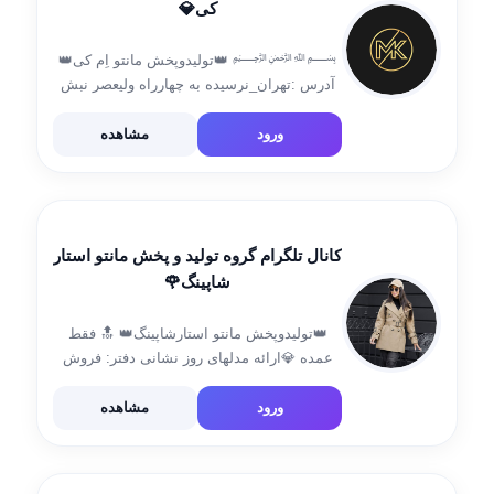
کی💎
﷽ 👑تولیدوپخش مانتو اِم کی👑
آدرس :تهران_نرسیده به چهارراه ولیعصر نبش
کوچه پرتوی 🔝 💎ارائه مدلهای زیبا و باکیفیت
زیر قیمت کل بازار 09384712198
ورود
مشاهده
@mohsenkm97 لینک اینستاگرام
کانال تلگرام گروه تولید و پخش مانتو استار
شاپینگ🌹
👑تولیدوپخش مانتو استارشاپینگ👑 🔝 فقط
عمده 💎ارائه مدلهای روز نشانی دفتر: فروش
فقط آنلاین ارسال از خیابان جمهوری خانم
خزایی 09196045053 مشاوره وسفارش:👇👇
ورود
مشاهده
@tajer11 💰مستقیما ازتولیدکننده خریدنمایید💰