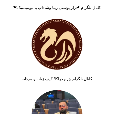
کانال تلگرام 🌸راز پوستی زیبا وشاداب با بیومیمتیک🌸
کانال تلگرام چرم دراکا/ کیف زنانه و مردانه