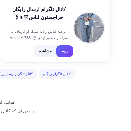
کانال تلگرام ارسال رایگان
حراجستون لباس👗✨🖇
عرضه لباس زنانه شیک از کرمان به
سراسر کشور آیدی @ArsamAf3381
شماره تماس درصورت نیاز 09370289484
کانال کد رهگیری
ورود
مشاهده
https://t.me/koodsaatgalereeshaesta
کانال حراجی کیف و کفش❤️👇
https://t.me/galeresharef ساعت مچیمون
کانال تلگرام رایگان
کانال تلگرام ارسال رای
https://t.me/Arsambabagalereshaesta
سایت ایر
در صورتی که کانال تبلیغ شده م