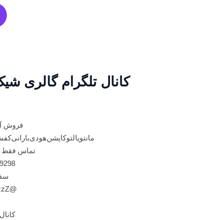
کانال تلگرام گالری شی
فروش آنلاین‌
مانتو‌‌پالتو‌کاپشن‌هودی‌بارانی‌ک
تماس فقط م
9298
سفا
@ZzzzmzzzZ
کانال