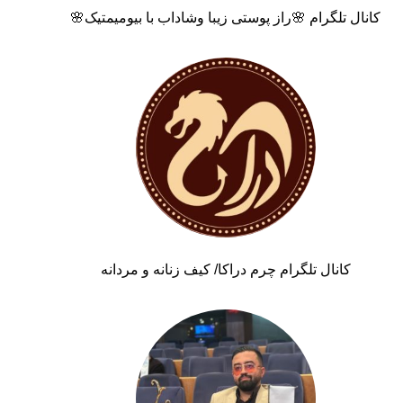
کانال تلگرام 🌸راز پوستی زیبا وشاداب با بیومیمتیک🌸
کانال تلگرام چرم دراکا/ کیف زنانه و مردانه