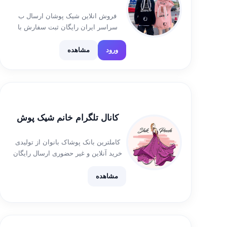
فروش انلاین شیک پوشان ارسال ب
سراسر ایران رایگان ثبت سفارش با
ایدی @Maalosakk اعتماد شما اعتبار
ماست 😍
ورود
مشاهده
کانال تلگرام خانم شیک پوش
کاملترین بانک پوشاک بانوان از تولیدی
خرید آنلاین و غیر حضوری ارسال رایگان
آیدی سفارشات t.me/sefaresh_azinja
فروش به صورت عمده و تک بخشی
مشاهده