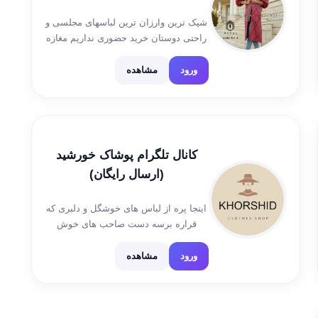
شیک ترین وارزان ترین لباسهای مجلسی و
راحتی دوستان خرید حضوری نداریم مغازه
نداریم آیدی سفارش @Nazi56780
http://mantoshikbanoo.ir/ شماره تماس
ورود
مشاهده
09359528647
کانال تلگرام پوشاک خورشید
(ارسال رایگان)
اینجا پره از لباس های خوشگل و دلبری که
قراره برسه دست صاحب های خوش
سلیقه شون 🥰😍😍 شیک با قیمت
مناسب 👌 سفارش و هر چی سوال
ورود
مشاهده
داشتین 👇 @Khorshiidadmin
09150574124 حسینی کانال رضایت […]