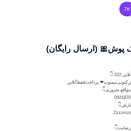
7K
ک پوش🎀 (ارسال رایگان)
 222 👇
فش‌کتونی‌نیمبوت‌❤ پرداخت‌فقط‌آنلاین
واقع ضروری👇
0921870
رش👇
‌رضایت👇