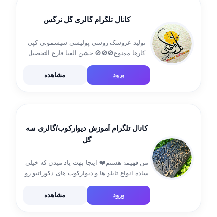
کانال تلگرام گالری گل نرگس
تولید عروسک روسی پولیشی سیسمونی کپی
کارها ممنوع🚫🚫🚫 جشن الفبا فارغ التحصیل
جشن شکوفه ها روز دانش آموز یلدا عید نوروز
و.. انواع تزیینات کلاسی با نمد ومقوا سرمدادی
ورود
مشاهده
گیفت های هدیه واستندهای مدارس سرویس
[…]
کانال تلگرام آموزش دیوارکوب/گالری سه
گل
من فهیمه هستم❤️ اینجا بهت یاد میدن که خیلی
ساده انواع تابلو ها و دیوارکوب های دکوراتیو رو
بکشی😍 @fahimeh_1221
ورود
مشاهده