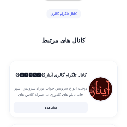
کانال تلگرام گالری
کانال های مرتبط
کانال تلگرام گالری آیناز😍🅰🆈🅽🅰🆉😍
دوخت انواع سرویس خواب نوزاد سرویس اشپز
خانه تابلو های گلدوزی ب همراه کلاس های
اموزشی با گالری ایناز همراه باشید💖🌹
مشاهده