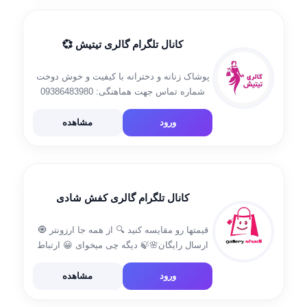
کانال تلگرام گالری تیتیش 💞
پوشاک زنانه و دخترانه با کیفیت و خوش دوخت
شماره تماس جهت هماهنگی: 09386483980
آیدی : @Haniiijoo
ورود
مشاهده
کانال تلگرام گالری کفش شادی
قیمتها رو مقایسه کنید 🔍 از همه جا ارزونتر 🧿
ارسال رایگان🌸🍃 دیگه چی میخوای 😀 ارتباط
باما: @Nasringheisari اینستاگرام👇
http://Instagram.com/galleryshadi_kafsh لینک
ورود
مشاهده
کانال لباس https://t.me/galleryshadi