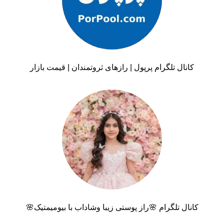
کانال تلگرام پرپول | رازهای ثروتمندان | قیمت بازار
کانال تلگرام 🌸راز پوستی زیبا وشاداب با بیومیمتیک🌸