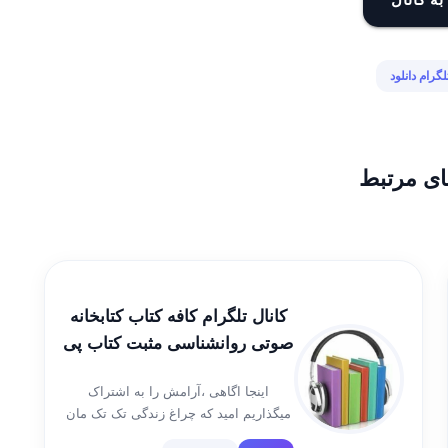
لگرام دانلود
ای مرتبط
کانال تلگرام کافه کتاب کتابخانه
صوتی روانشناسی مثبت کتاب پی
دی اف PDF پادکست
اینجا اگاهی ،آرامش را به اشتراک
میگذاریم امید که چراغ زندگی تک تک مان
روشن باشد۰💚💯💫 کانال مانترا