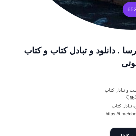
65
سا . دانلود و تبادل کتاب و کتاب
تی
ت و تبادل کتاب
👇📚
ه تبادل کتاب
https://t.me/do
به کانال