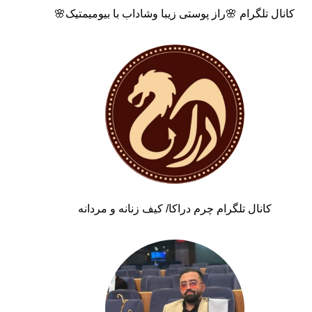
کانال تلگرام 🌸راز پوستی زیبا وشاداب با بیومیمتیک🌸
کانال تلگرام چرم دراکا/ کیف زنانه و مردانه