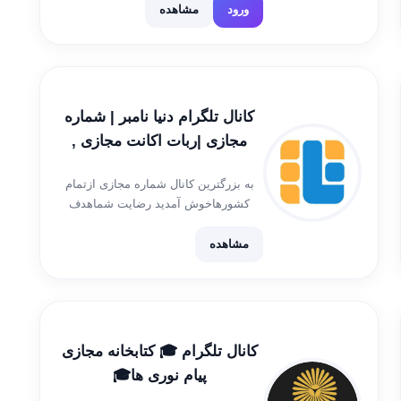
@mantrameditation7 اینستاگرام 👇
ورود
مشاهده
https://instagram.com/sara888.7
igshid=ZDdkNTZiNTM=
کانال تلگرام دنیا نامبر | شماره
مجازی |ربات اکانت مجازی ,
شماره مجازی ارزان ترین , نامبر
به بزرگترین کانال شماره مجازی ازتمام
ارزان ترین
کشورهاخوش آمدید رضایت شماهدف
ماست. رضایت مشتری @Member_meta
📱ربات خریدشماره مجازی اتوماتیک📱
مشاهده
@shomarehabot پشتیبانی
@alaei_admin
کانال تلگرام 🎓 کتابخانه مجازی
پیام نوری ها🎓