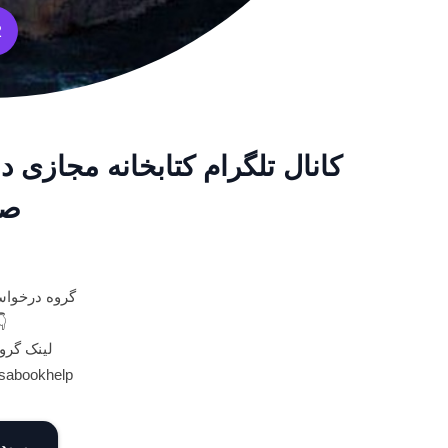
2
کانال تلگرام کتابخانه مجازی در
صو
گروه درخواس
👇
لینک گرو
rsabookhelp
ورود 