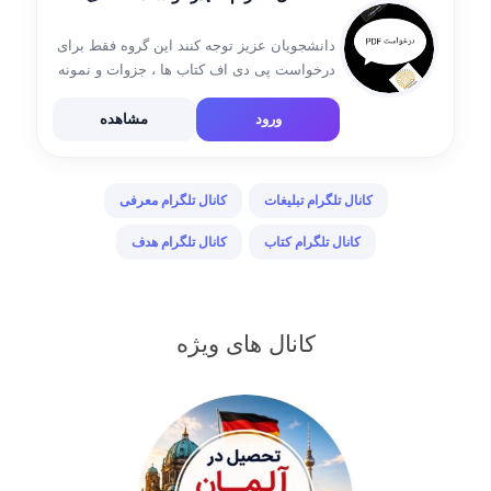
دانشجویان عزیز توجه کنند این گروه فقط برای
درخواست پی دی اف کتاب ها ، جزوات و نمونه
سوالات است از ارسال هر گونه پیام غیر مرتبط
خودداری کنید @PDF_News_PNU اخبار
ورود
مشاهده
دانشگاهی @Payam_Nooriha1 کتابخانه مجازی
[…]
کانال تلگرام تبلیغات
کانال تلگرام معرفی
کانال تلگرام کتاب
کانال تلگرام هدف
کانال های ویژه