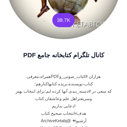
38.7K
کانال تلگرام کتابخانه جامع PDF
هزاران #کتاب_صوتی_وPDFهمراه،معرفی
کتاب،نویسنده،بریده کتابهاکنارهم؛
که سعی در #دسته_بندی آنها کرده ایم؛برای انتخاب بهتر
وسریعتراهل علم وعاشقان کتاب
ادعایی نداریم
هدف»انتخاب صحیح کتاب
آرشیو⏪ @ArchiveKetabj