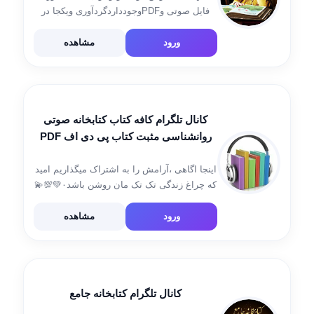
فایل صوتی وPDFوجودداردگردآوری ویکجا در
دسترس شماقرار میگیردهدف تشویق بچّه هابه
کتابخوانی است.ادعایی درخصوص محتوا نداریم
ورود
مشاهده
جامع⬅️ @KetabTOpdf آرشیو⬅️
@ArchiveKetabj تبلیغات @lij36 کتاب خواندن
را مشوّق باشیم👫 . […]
کانال تلگرام کافه کتاب کتابخانه صوتی
روانشناسی مثبت کتاب پی دی اف PDF
پادکست
اینجا اگاهی ،آرامش را به اشتراک میگذاریم امید
که چراغ زندگی تک تک مان روشن باشد۰💚💯💫
کانال مانترا @mantrameditation7 اینستاگرام 👇
https://instagram.com/sara888.7
ورود
مشاهده
igshid=ZDdkNTZiNTM=
کانال تلگرام کتابخانه جامع