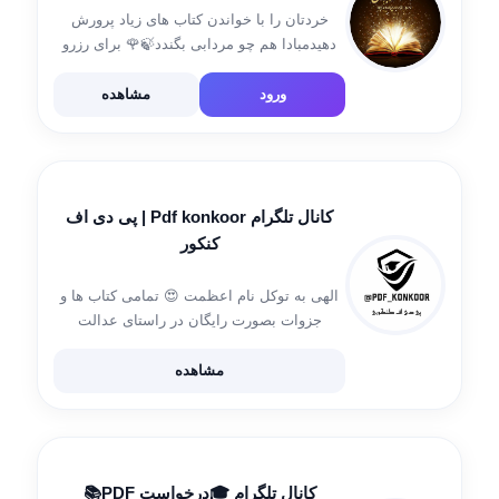
خردتان را با خواندن کتاب های زیاد پرورش
دهیدمبادا هم چو مردابی بگندد🍃🌹 برای رزرو
تبلیغات به این آی دی پیام دهید
https://t.me/+Fv59USVMQ482MTA0 با سلام
ورود
مشاهده
دوستان به کتابخانه جامع بپوندید
@Naghmehayejavid شناسه:37889765
#jaryan27802 تاسیس 1396/12/18 […]
کانال تلگرام Pdf konkoor | پی دی اف
کنکور
الهی به توکل نام اعظمت 😍 تمامی کتاب ها و
جزوات بصورت رایگان در راستای عدالت
آموزشی در کانال قرار میگیـرد (مرجع جزوات،
کتاب های کمک درسی، نمونه سوالات و…) ❤
مشاهده
#We_respect_Copyright_Law به هیچ موسسه
[…]
کانال تلگرام 🎓درخواست PDF📚