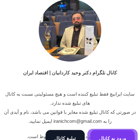
کانال تلگرام دکتر وحید کاردانیان | اقتصاد ایران
سایت ایرانیچ فقط تبلیغ کننده است و هیچ مسئولیتی نسبت به کانال
های تبلیغ شده ندارد.
در صورتی که کانال تبلیغ شده مغایر با قوانین می باشد، نام و آیدی آن
را به iranichcom@gmail.com ایمیل نمایید.
کلیه حقوق نزد وبسایت ایرانیچ محفوظ است.
ورود به کانال
تبلیغ کانال