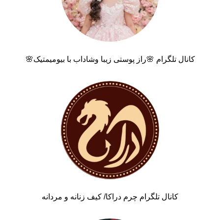
کانال تلگرام 🌸راز پوستی زیبا وشاداب با بیومیمتیک🌸
کانال تلگرام چرم دراکا/ کیف زنانه و مردانه