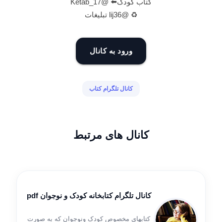
کتاب کودک⬅️ @Ketab_17
♻️ @lij36 تبلیغات
ورود به کانال
کانال تلگرام کتاب
کانال های مرتبط
کانال تلگرام کتابخانه کودک و نوجوان pdf
کتابهای مخصوص کودک ونوجوان که به صورت