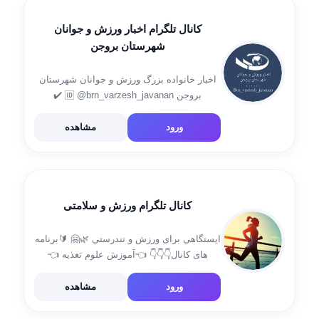
کانال تلگرام اخبار ورزش و جوانان
شهرستان بروجن
اخبار خانواده بزرگ ورزش و جوانان شهرستان
بروجن 🆔️ @brn_varzesh_javanan ✔️
اینستاگرام👇 🌐
Instagram.com/brn_varzesh_javanan ✔️ ایتا👇
ورود
مشاهده
🌐 eitaa.com/brn_varzesh_javanan ارتباط با ما
03834221927 09191751120
کانال تلگرام ورزش و سلامتی
ایستگاهی برای ورزش و تندرستی 🌿🤗 🔰برنامه
های کانال👇👇👇 👈آموزش علوم تغذیه 👈
آموزش تمرینات بدنی صحیح 👈آموزش رفع
مشکلات بدن 👈راهکارهای تغذیه ی سالم برای
ورود
مشاهده
بدن https://t.me/sportbin_ir ارتباط با ما:
@sportbin_pv