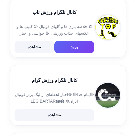
venharcity1396@gmail.com
کانال تلگرام ورزش تاپ
⚽ خلاصه بازی ها و گلهای فوتبال 😍 کلیپ ها و
عکسهای جذاب ورزشی 📝 حواشی و اخبار
ورزشی پیج اینستاگرام :
Instagram.com/varzesh_top
ورود
مشاهده
کانال تلگرام ورزش گرام
🔴بنام خدا🔴 ⚽اخبار لحظه‌ای از لیگ برتر فوتبال
ایران⚽ 🏟️LEG BARTAR🏟️
@LEGBARTAR_3
مشاهده