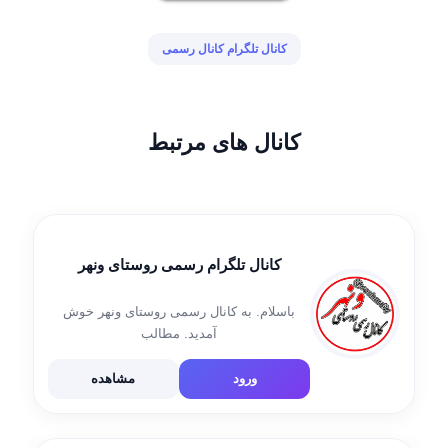
کانال تلگرام کانال رسمی
کانال های مرتبط
کانال تلگرام رسمی روستای ونهر
باسلام. به کانال رسمی روستای ونهر خوش
آمدید. مطالب
اخبار،علمی،ورزشی،شعر،جک،تاریخی،سلامت و
آهنگ در این کانال گذاشته می شود. ارسال
ورود
مشاهده
مطلب، عکس، فیلم، گزارش درباره ونهر به:
@RezaKazemi1401
@seyedmojtabamousavi1398