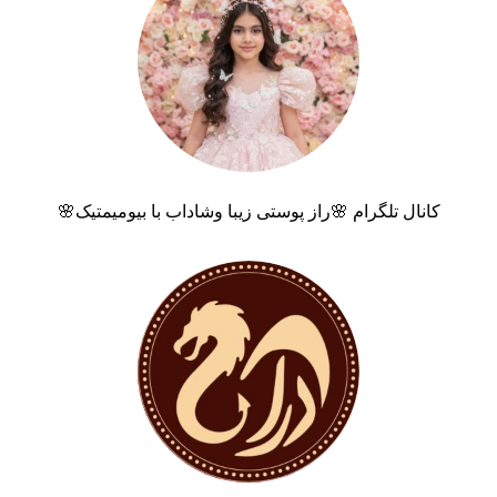
کانال تلگرام 🌸راز پوستی زیبا وشاداب با بیومیمتیک🌸