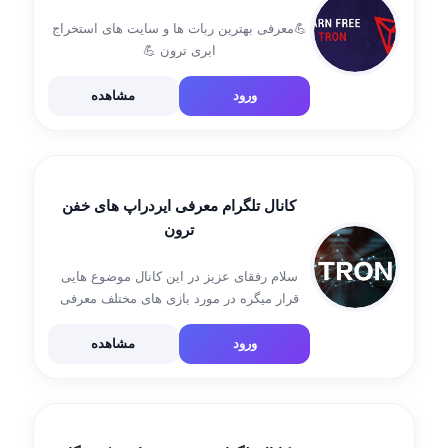
💪معرفی بهترین ربات ها و سایت های استخراج
ابری ترون 💪
ورود
مشاهده
کانال تلگرام معرفی ایردراپ های خفن
ترون
سلام رفقای عزیز در این کانال موضوع هایی
قرار میگره در مورد بازی های مختلف معرفی
ایردراپ ها و اثبات برداشت اینم جهت برطرف
کردن مشکلhttps://t.me/Aerdfop
ورود
مشاهده