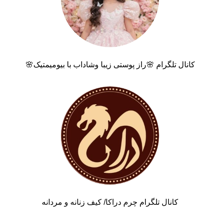
کانال تلگرام 🌸راز پوستی زیبا وشاداب با بیومیمتیک🌸
کانال تلگرام چرم دراکا/ کیف زنانه و مردانه