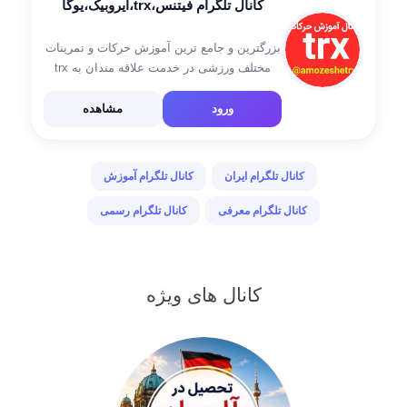
کانال تلگرام فیتنس،trx،ایروبیک،یوگا
بزرگترین و جامع ترین آموزش حرکات و تمرینات
مختلف ورزشی در خدمت علاقه مندان به trx
هستیم💪 جهت خرید بندهای trx 👇
@fitnees6922 لینک کانال👇
ورود
مشاهده
https://telegram.me/amozeshetrx لینک
اینستاگرامی👇
https://www.instagram.com/amozeshetrx2
کانال تلگرام ایران
کانال تلگرام آموزش
کانال تلگرام معرفی
کانال تلگرام رسمی
کانال های ویژه