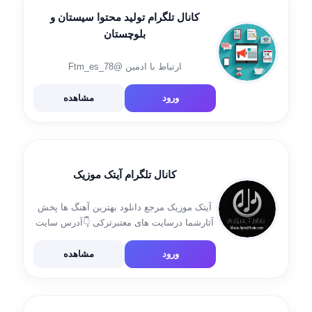
کانال تلگرام تولید محتوا سیستان و
بلوچستان
ارتباط با ادمین @Ftm_es_78
ورود
مشاهده
کانال تلگرام آیتک موزیک
آیتک موزیک مرجع دانلود بهترین آهنگ ها پخش
آثارشما درسایت های معتبرترکی 👇آدرس سایت
ما👇 Www.AytakMusic.com ♻️مارا به دوستان
خود معرفی کنید♻️ تبلیغات پذیرفته می شود
ورود
مشاهده
https://t.me/Aytakmusic_ir id admin :
@Akbar30yahi0451 @iraj0020