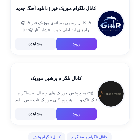
کانال تلگرام موزیک قیر | دانلود آهنگ جدید
🎶 کانال رسمی رسانه‌ی موزیک قیر 🎶 🎧
راه‌های ارتباطی جهت انتشار آثار 🎧 🆔
@MusicGhir2 ♨️آدرس سایت♨️:
https://musicghir1.ir/ instagr.am/musicghir1.ir
ورود
مشاهده
موزیک قیر ~ قدیمی ترین رسانه موزیک
کانال تلگرام پرشین موزیک
🤟📌منبع پخش موزیک های وایرال اینستاگرام
تیک تاک و….. هر روز کلی موزیک تاپ خفن اپلود
میشه ک هیجا نمیشنوی 😍❤️🎧 ⇆ㅤ◁ㅤㅤ❚❚ㅤㅤ▷ㅤ↻️
لینک کانال : https://t.me/pershmusic
ورود
مشاهده
کانال تلگرام اینستاگرام
کانال تلگرام پخش