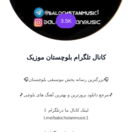
3.5K
کانال تلگرام بلوچستان موزیک
🎧بزرگترین رسانه پخش موسیقی بلوچستان🎧
🎵مرجع دانلود بروزترین و بهترین آهنگ های بلوچی🎵
لینک کانال ما در‌‌تلگرام ⇩
t.me/balochstanmusic1