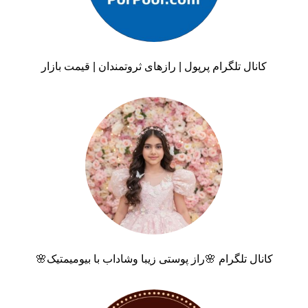
کانال تلگرام پرپول | رازهای ثروتمندان | قیمت بازار
کانال تلگرام 🌸راز پوستی زیبا وشاداب با بیومیمتیک🌸