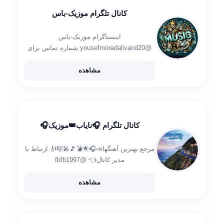
کانال تلگرام موزیک-باس
اینستاگرام موزیک-باس
@yousefmoradalivand20 شماره تماس برای
پخش آهنگ:09105972286
مشاهده
کانال تلگرام 🎧نایاب👑موزیک🎧
مرجع بهترین آهنگها📣🎧🌟💣🎵🎤🎼🎻 ارتباط با
مدیر کانال👈 @fbfb1997
@farhad_b_2_nayabMusic 👇👇👇🆔 اینستاگرام
🆔👇👇👇 instagram.com/farhad_bahrami_1997
مشاهده