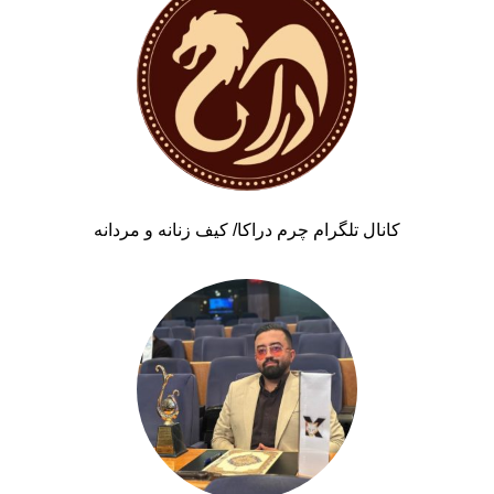
کانال تلگرام چرم دراکا/ کیف زنانه و مردانه