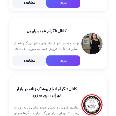
بست اول/پلاك٤ واحد٤ ‏TEL:09122584784
ورود
مشاهده
09121549223 ثبت سفارش👇
@ladylandtehrann اینستاگرام 👇👇👇
کانال تلگرام عمده پاپیون
توليد و پخش انواع لباسهاى سايز بزرگ زنانه از
سايز ٤٦ تا ٦٤ فروش فقط به صورت عمده❌
تلفن تماس : ٠٩٢١٤١٤٥٣٩٠ ثبت سفارش👇
@ipek_turkey سايت آنلاين فروش👇
ورود
مشاهده
www.papyonco.com
کانال تلگرام انواع پوشاک زنانه در بازار
تهران ، زود به زود
تولیدی فروش و پخش عمده لباس زنانه زود به
زود ➖ 📌تهران بازار بزرگ بازار مسگرها سرای