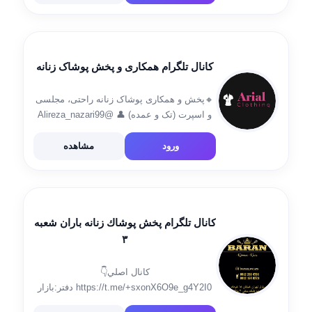
کانال تلگرام همکاری و پخش پوشاک زنانه
🔸پخش و همکاری پوشاک زنانه راحتی، مجلسی
و اسپرت (تک و عمده) 👤 @Alireza_nazari99
ثبت سفارش سایت arialpooshak.ir 📞📞
09215232052 علیرضا نظری 📌 آدرس: تهران،
ورود
مشاهده
بازاربزرگ، بازار عباس آباد،پاساژ المهدی 4،طبقه
دوم پلاک 534 ورود […]
کانال تلگرام پخش پوشاك زنانه باران شعبه
٣
كانال اصلي👇
https://t.me/+sxonX6O9e_g4Y2I0 دفتر:بازار
تهران/٤راه سيروس/كوچه ميرخلف زاده/بن