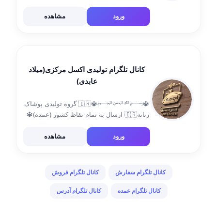
صداقت ط 2 پ 28 ❎⭕فروش فقط عمده
است⭕❎ ➖ 🟢 zoodbezood.com 👈 استعلام
ورود
مشاهده
موجودی و ثبت فوری […]
کانال تلگرام تولیدی اکسل مرکزی(میلاد
عابدی)
🔱﷽🔱🇮🇷 گروه تولیدی پوشاک
🇹🇷🇮🇷 🌟تهران:خ فلسطین جنوبي چهارراه
لبافي نژاد ،پاساژ کاندید، زیرزمین پلاک ۱ 🌟
ورود
مشاهده
0912-439-1090 @miladexcel 021-66401870
کانال تلگرام سفارش
کانال تلگرام فروش
کانال تلگرام عمده
کانال تلگرام آدرس