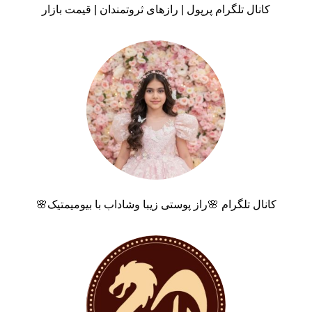
کانال تلگرام پرپول | رازهای ثروتمندان | قیمت بازار
کانال تلگرام 🌸راز پوستی زیبا وشاداب با بیومیمتیک🌸