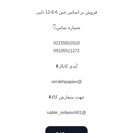
فروش بر اساس جین 6-8-12 تایی
شماره تماس👇
02155810318
09105511272
آیدی کانال⬇️
@omdehpapion
جهت سفارش کالا⬇️
@sabte_sefaresh01