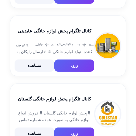
@foroshgah_e_eliza روبیکا⁦👇🏻
ka.ir/joing/CHFIGGGA0FPLFOWJGPCNOWYEXUYRILNM
کانال تلگرام پخش لوازم خانگی عابدینی
═ঊঈ 🌹 ﷽ 🌹 ঊ─ 🔆عرضه
کننده انواع لوازم خانگی 🔆 ✔ارسال رایگان به
تمام نقاط کشور ✔به صورت خرده و عمده
✔پرداخت وجه بعدتحویل کالا ✔جهت سفارش
ورود
مشاهده
کالا با شماره های زیر تاس بگیرید […]
کانال تلگرام پخش لوازم خانگی گلستان
🎗️پخش لوازم خانگی گلستان 🎗️ فروش انواع
لوازم خانگی به صورت عمده شماره تماس
09111781170 09125370749
ورود
مشاهده