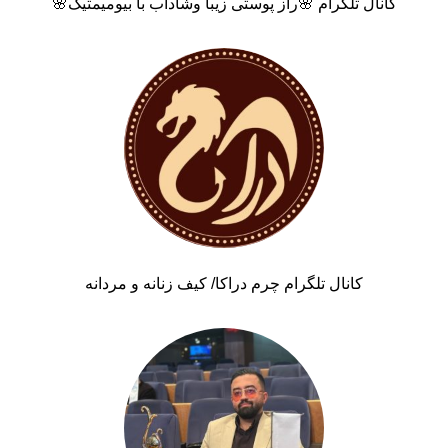
کانال تلگرام 🌸راز پوستی زیبا وشاداب با بیومیمتیک🌸
کانال تلگرام چرم دراکا/ کیف زنانه و مردانه