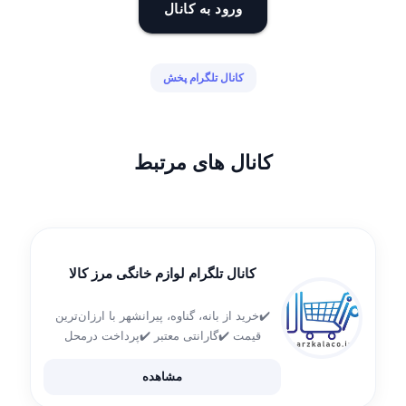
ورود به کانال
کانال تلگرام پخش
کانال های مرتبط
کانال تلگرام لوازم خانگی مرز کالا
✔️خرید از بانه، گناوه، پیرانشهر با ارزان‌ترین
قیمت ✔️گارانتی معتبر ✔️پرداخت درمحل
✔️ارسال فوری مشاوره خرید: @Marz_kaka
02188921582 09205105110 سایت رسمی مرز
مشاهده
کالا: دارای نماد اعتماد از وزارت صمت