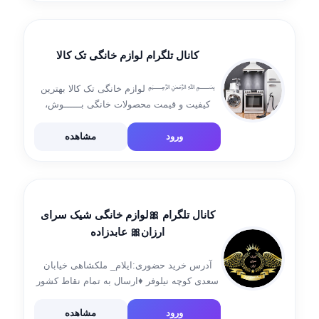
www.marzkalaco.ir عضویت در کانال👇
@marzkalaco
کانال تلگرام لوازم خانگی تک کالا
﷽ لوازم خانگی تک کالا بهترین
کیفیت و قیمت محصولات خانگی بــــــوش،
الجی، سامسونگ مشاوره: 09180103864
09180103867 عزیزانی که باتلگرام مشکل دارن
ورود
مشاهده
بیان پیج اینستا گرام
https://www.instagram.com/bazargani_tak_kala1
r=nametag
کانال تلگرام 🎀لوازم خانگی شیک سرای
ارزان🎀 عابدزاده
آدرس خرید حضوری:ایلام_ ملکشاهی خیابان
سعدی کوچه نیلوفر ♦️ارسال به تمام نقاط کشور
🚀 شماره تماس 09183443155 ارتباط با ادمین
👇 @shiksarayarzan رضایت مشتریان👇
ورود
مشاهده