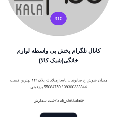
310
کانال تلگرام پخش بی واسطه لوازم
خانگی(شیک کالا)
میدان شوش خ صابونیان پاساژمیلاد 1- پلاک۱۴۱ بهترین قیمت
09300333844 / 55084750 برزنونی
@ali_shikkala 👈ثبت سفارش