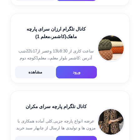
کانال تلگرام ارزان سرای پارچه
ماهک(کاشمر،معلم 1)
ساعت کاری از 8:30تا13 وعصر از17تا22شب
آدرس :کاشمر بلوار معلم،، معلم1کوچه دوم
سمت چپ پلاک 48 شماره تماس:09373423352
051_55231205 آیدی مدیر جهت سفارش👇
ورود
مشاهده
@moonlight_80_313 لینک گروه:
https://t.me/mahak_parcheh پیج اینستا
https://instagram.com/mahak_parche
کانال تلگرام پارچه سرای مکران
عرضه انواع پارچه جزیی,کلی آماده همکاری با
مزون ها و تولیدی ها ارسال از چابهار سبد خرید
هم داریم 🛒🛒🛒