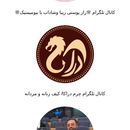
کانال تلگرام 🌸راز پوستی زیبا وشاداب با بیومیمتیک🌸
کانال تلگرام چرم دراکا/ کیف زنانه و مردانه