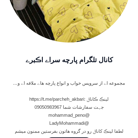
کانال تلگرام پارچه سراے اڪبرے
مجموعه اے از سرویس خواب و انواع پارچه هاے ملافه اے و…
لینڪ ڪاناݪ :https://t.me/parcheh_akbari
جہت سفارشات شما 09050983967
@mohammad_peno
@LadyMohammadi
لطفا لینڪ کاناݪ رو در گروه هاتون بفرستین ممنون میشم