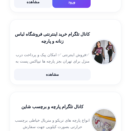
ورود
مشاهده
کانال تلگرام خرید اینترنتی فروشگاه لباس
زنانه و پارچه
✅فروش اینترنتی ✅ امکان پیک و پرداخت درب
منزل برای تهران بجز پارچه ها تیپاکس پست به
تمام شهرها instagram.com/posha_kita
اینستاگرام شماره تماس 09378117372
مشاهده
@poshakitaaa 09019648579 آقای محبی
واتساپ 🌹تمام تلاش ما رضایت شماست🌹
کانال تلگرام پارچه و برچسب شاین
انواع پارچه های تریکو و متریال خیاطی برچسب
حرارتی بصورت کیلویی جهت سفارش