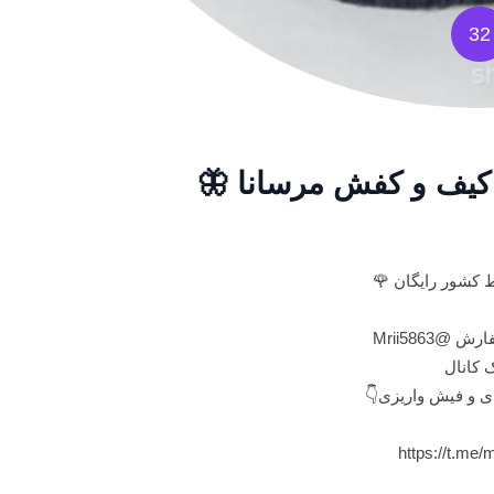
32
 کیف و کفش مرسانا 🦋
 کشور رایگان 🌹
@Mrii5863
ک کانال
ی و فیش واریزی👇
https://t.me