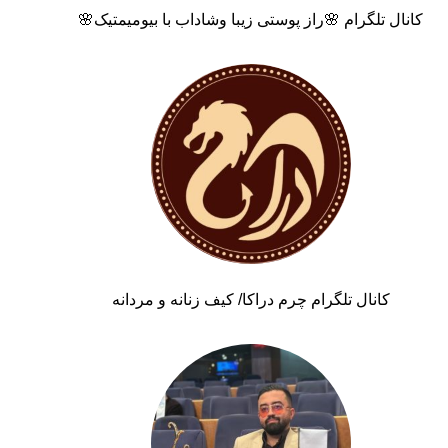
کانال تلگرام 🌸راز پوستی زیبا وشاداب با بیومیمتیک🌸
کانال تلگرام چرم دراکا/ کیف زنانه و مردانه