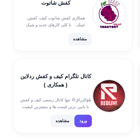
کفش شاتوت
همکاری کفش شاتوت کیف، کفش،
عینک… با کلی کارهای جدید و شیک
نمایندگی فروش برندهای معتبر 😍 هزینه
ارسال رایگان 10 پورسانت واریزی ها و
مشاهده
رضایت @shaatoot_rezayat صفحه
اینستاگرام ما👇
http://www.instagram.com/shaatoot_online
ادمین سفارشات @nina58 @Mahi_70
کانال تلگرام کیف و کفش ردلاین
( همکاری )
هُوَالرَزاق🌻 تنها کانال رسمی کیف و کفش
با پایین ترین قیمت ها و بیشترین کیفیت
ارسال دقیق و پیگیری منظم🤩😍 ادمین
پیگیری @Aadminredline
ورود
مشاهده
@Aadminredline2 تلفن های پشتیبانی
021-56802113 0910-781 2 194 0910-