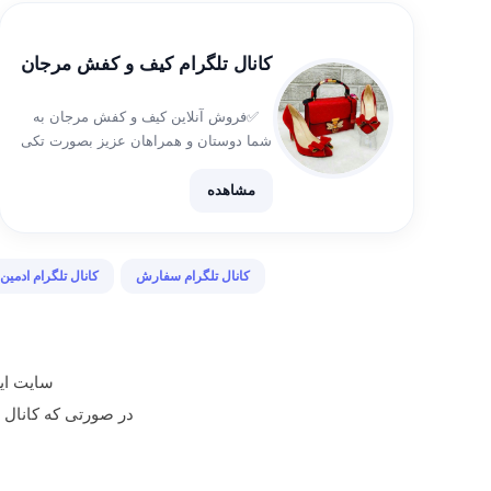
همکاری پوشاک👇
https://t.me/pooshak0_9hadis
کانال تلگرام کیف و کفش مرجان
✅فروش آنلاین کیف و کفش مرجان به
شما دوستان و همراهان عزیز بصورت تکی
و عمده ارائه میشه 🌹 ✅سفارش بصورت
آنلاین و حضوری می باشد ارسال به تمام
مشاهده
نقاط کشور رایگان جهت خرید 👇 […]
کانال تلگرام سفارش
کانال تلگرام ادمین
سایت ایر
در صورتی که کانال تبلیغ شده م