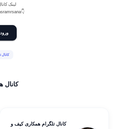
لینک کان
👇https://t.me/arzansramrsana
ورود 
کانال 
کانال ه
کانال تلگرام همکاری کیف و