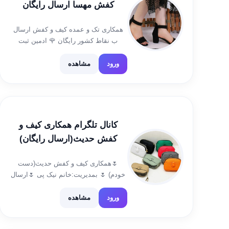
کفش مهسا ارسال رایگان
همکاری تک و عمده کیف و کفش ارسال
ب نقاط کشور رایگان 🌹 ادمین ثبت
سفارش @ahmadi632 لینگ کانال شماره
تماس فقط در مواقع ضروری
ورود
مشاهده
۰۹۱۶۰۹۹۸۶۵۱ کانال رضایتمندی و فیش
واریزی👇
https://t.me/+qrfJa6o9G_8wYmM0 لینک
کانال جهت […]
کانال تلگرام همکاری کیف و
کفش حدیث(ارسال رایگان)
🌷همکاری کیف و کفش حدیث(دست
خودم) 🌷 بمدیریت:خانم نیک پی 🌷ارسال
رایگان ازتهران به سراسر ایران 🌷آیدی
سفارش👇 @Misshadiiiiiis🌷 🌷شماره
ورود
مشاهده
تماس مواقع ضروری 09309483743🌷 🌷
کانال کد👇 https://t.me/kodhadis 🌷