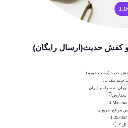
1.1
و کفش حدیث(ارسال رایگان)
کفش حدیث(دست خودم)
:خانم نیک پی
تهران به سراسر ایران
 سفارش👇
س مواقع ضروری
0930948
نال کد👇