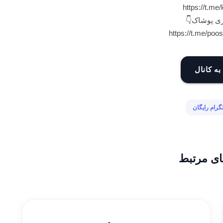
https://t.me
ی پوشاک👇
https://t.me/po
به کانال
لگرام رایگان
ای مرتبط