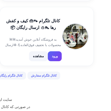
@maryam231177 شماره تماس جهت
مواقع ضروری👈09394739122 کانال کد
👈https://t.me/hamkarimaryamgpli ورود
[…]
کانال تلگرام 👡👜 کیف و کفش
رها 👠👛 ارسال رایگان 📦
به فروشگاه آنلاین خوش آمدید🌺🌺
محصولات با تخفیف فوق‌العاده💪 ♻️ارسال
به تمام نقاط کشور جهت خرید با ما در
ارتباط باشید👇 @hasty20000 ✨با ما به
ورود
مشاهده
روز باشید ✨ لینک کانال👈
https://t.me/+bLB2HzxJDus5ZDFk
کانال تلگرام سفارش
کانال تلگرام رایگان
سایت ایر
در صورتی که کانال تبلیغ شده م