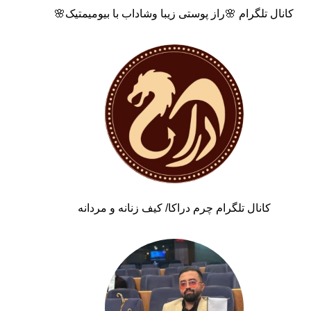
کانال تلگرام 🌸راز پوستی زیبا وشاداب با بیومیمتیک🌸
کانال تلگرام چرم دراکا/ کیف زنانه و مردانه