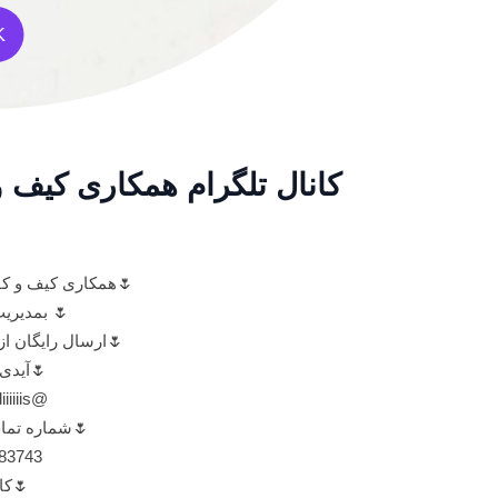
K
کانال تلگرام همکاری کیف 
🌷همکاری کیف و 
🌷 بمدیریت
🌷ارسال رایگان از
🌷آیدی
@Misshadiiiiiis🌷
🌷شماره تما
3743🌷
🌷کا