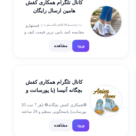
کانال تلگرام همکاری کفش
هامین ارسال رایگان
✨✨﷽✨✨ قیمتهارو
مقایسه کنید پایین ترین قیمت کیف و
کفش👜👠 ادمین ثبت و موجودی
@ahmadi_kosarr شماره تماس جهت
ورود
مشاهده
مواقع ضروری فقط لطفا 09395868774
https://rubika.ir/kafshhamin کانال روبیکا
👆 کد مرسولات👇 https://t.me/kodhamin
کانال تلگرام همکاری کفش
بچگانه آنیسا (با پورسانت و
ارسال رایگان)
🚫همکاری کفش بچگانه🚫 (هر 7 ثبت 10
پورسانت) پاسخگویی منظم و 24 ساعته
👩‍💻 ارسال رایگان به تمام‌ نقاط کشور
حتی روستاها👉 کانال کد👇
ورود
مشاهده
https://t.me/Anisacode جهت سفارش👇