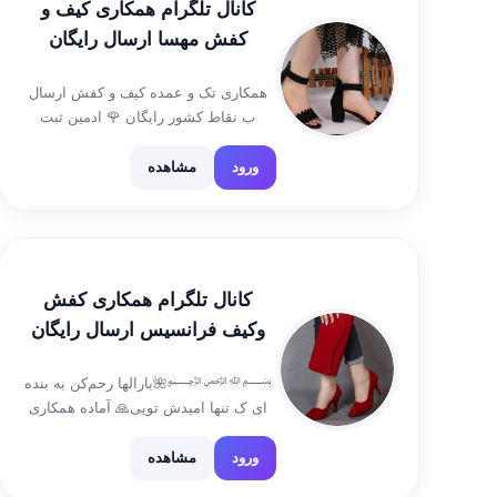
کانال تلگرام همکاری کیف و
کفش مهسا ارسال رایگان
همکاری تک و عمده کیف و کفش ارسال
ب نقاط کشور رایگان 🌹 ادمین ثبت
سفارش @ahmadi632 لینگ کانال شماره
تماس فقط در مواقع ضروری
ورود
مشاهده
۰۹۱۶۰۹۹۸۶۵۱ کانال رضایتمندی و فیش
واریزی👇
https://t.me/+qrfJa6o9G_8wYmM0 لینک
کانال جهت […]
کانال تلگرام همکاری کفش
وکیف فرانسیس ارسال رایگان
﷽🌺بارالها رحم‌کن به بنده
ای ک تنها امیدش تویی🙏 آماده همکاری
بافروشندگان آنلاین و خانگی هدف ماسود
کمتر فروش بیشتر✌ شماره واتساپ👈
ورود
مشاهده
۰۹۳۶۶۰۷۰۰۶۶ آیدی جهت سفارش 👈