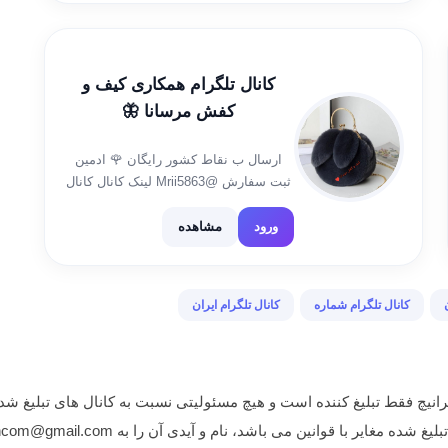
@F_Makan
کانال تلگرام همکاری کیف و
کفش مرسانا 🦋
ارسال ب نقاط کشور رایگان 🌹 ادمین
ثبت سفارش @Mrii5863 لینک کانال کانال
رضایتمندی و فیش واریزی👇
https://t.me/mrsanamb لینک کانال جهت
ورود
مشاهده
دعوت 👇https://t.me/arzansramrsana
کانال تلگرام شماره
کانال تلگرام ایران
انیچ فقط تبلیغ کننده است و هیچ مسئولیتی نسبت به کانال های تبلیغ شده
غایر با قوانین می باشد، نام و آیدی آن را به iranichcom@gmail.com ایمیل نمایید.