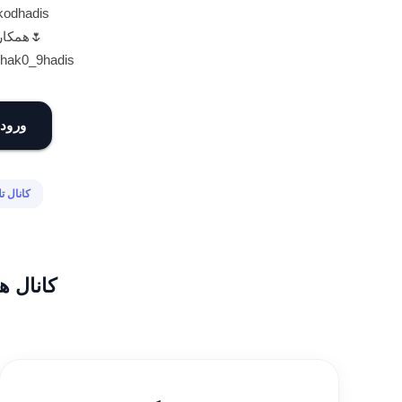
/kodhadis
🌷همکار
oshak0_9hadis
ورود 
کانال ت
کانال ه