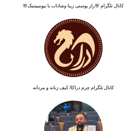
کانال تلگرام 🌸راز پوستی زیبا وشاداب با بیومیمتیک🌸
کانال تلگرام چرم دراکا/ کیف زنانه و مردانه