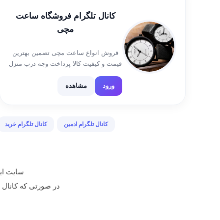
کانال تلگرام فروشگاه ساعت
مچی
فروش انواع ساعت مچی تضمین بهترین
قیمت و کیفیت کالا پرداخت وجه درب منزل
ارسال به سراسر کشور گارانتی تست و
تعویض کالا کانال رضایت مشتریان:
ورود
مشاهده
@saattinfo پشتیبانی فروشگاه:
@sup_arzann
کانال تلگرام ادمین
کانال تلگرام خرید
سایت ایر
در صورتی که کانال تبلیغ شده م