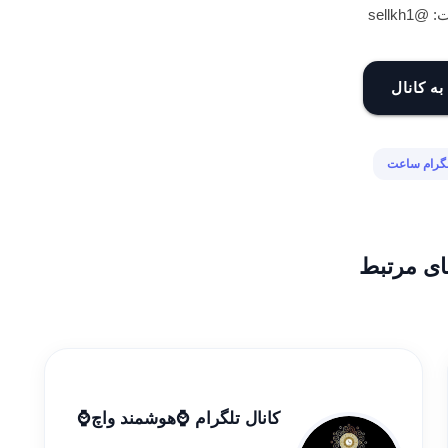
sellkh
به کانال
لگرام ساعت
ای مرتبط
کانال تلگرام ⌚هوشمند واچ⌚