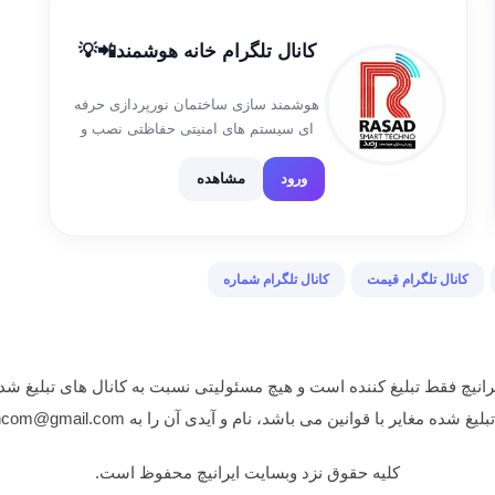
کانال تلگرام خانه هوشمند📲💡
هوشمند سازی ساختمان نورپردازی حرفه
ای سیستم های امنیتی حفاظتی نصب و
مونتاژ تابلو برق برقکاری ساختمان نظر
اعتقاد وپیشنهاد👇 @rasad_smart
ورود
مشاهده
کانال تلگرام قیمت
کانال تلگرام شماره
انیچ فقط تبلیغ کننده است و هیچ مسئولیتی نسبت به کانال های تبلیغ شده
غایر با قوانین می باشد، نام و آیدی آن را به iranichcom@gmail.com ایمیل نمایید.
کلیه حقوق نزد وبسایت ایرانیچ محفوظ است.