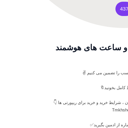
43
ل و ساعت های هوشمند
سب را تضمین می کنیم ✌
کامل بخونید🔖
ان ، شرایط خرید و خرید برای ریپورتی ها 👇
ره از ادمین بگیرید✅