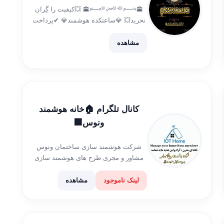
🕋﷽🕋 💥کیفیت را گِران
نخرید💥 💎ساعتکده هوشمند💎 ✔پرداخت
آنلاین=ارسال رایگان و فوری به
سراسرکشور🚚 ✔زیرقیمت بازار ✔با بیش
مشاهده
از دوسال سابقه فروش اینترنتی به
سراسر کشور ✔کدهای ارسالی را هرشب
در کانال میزاریم ایدی ثبت […]
کانال تلگرام 🏠خانه هوشمند
ونوس🏢
شرکت هوشمند سازی ساختمان ونوس
مشاور و مجری طرح های هوشمند سازی
ساختمان در کشور فروش تجهیزات
هوشمند سازی سیستم های هوشمند
لینک ناموجود
مشاهده
روشنایی،صوتی،امنیتی و نظارتی آدرس:
دفتر مرکزی تبریز ،ولیعصر شعبه
مراغه،کمربندی شمالی،شهرک سهند
شماره […]