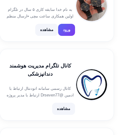
به نام خدا سابقه کاری ۵ سال در تلگرام
اولین همکاری ساعت مچی •ارسال منظم
✈ •دارای جعبه مخصوص و کارت گارانتی🎁
•هزینه ارسال کلا ۲۵ تومان میباشد ارسال
ورود
مشاهده
از خراسان رضوی مشهد ثبت سفارش […]
کانال تلگرام مدیریت هوشمند
دندانپزشکی
کانال رسمی سامانه اتودنتال ارتباط با
ادمین @Drseven77 ارتباط با مدیر پروژه
از طریق واتساپ
https://wa.me/+989146808006
مشاهده
اینستاگرام
https://www.instagram.com/invites/contact/
i=6cu852xxs3il&utm_content=ie7z920