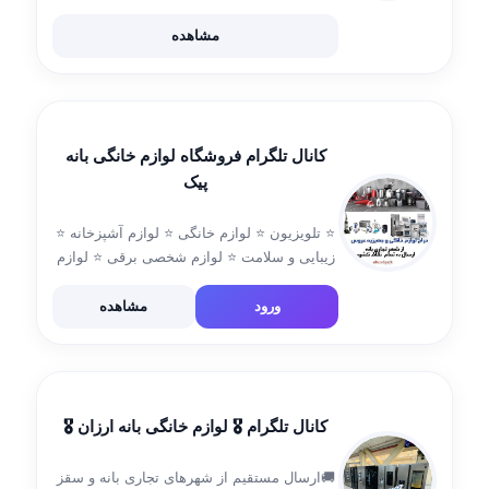
گارنتی معتبر تحویل درب منزل ۰۹۱۸۵۳۳۱۴۶۳
۰۹۱۸۲۵۴۰۰۳۳ ۰۹۱۹۸۰۷۳۹۶۵ ۰۹۱۸۴۵۹۰۰۸۰
مشاهده
۰۹۱۸۵۶۹۰۰۴۴ سایت www.Bazarganill.ir
مدیریت t.me/bazrganiban لینک تلگرام🛒
@bazarganill
کانال تلگرام فروشگاه لوازم خانگی بانه
پیک
⭐ تلویزیون ⭐ لوازم خانگی ⭐ لوازم آشپزخانه ⭐
زیبایی و سلامت ⭐ لوازم شخصی برقی ⭐ لوازم
کوهنوردی و سفر شماره تماس 09181777763
آیدی @sharo459 🚚 ارسال به تمام نقاط کشور
ورود
مشاهده
🖥وب سایت معتبر […]
کانال تلگرام 🎖 لوازم خانگی بانه ارزان 🎖
🚚ارسال مستقیم از شهرهای تجاری بانه و سقز