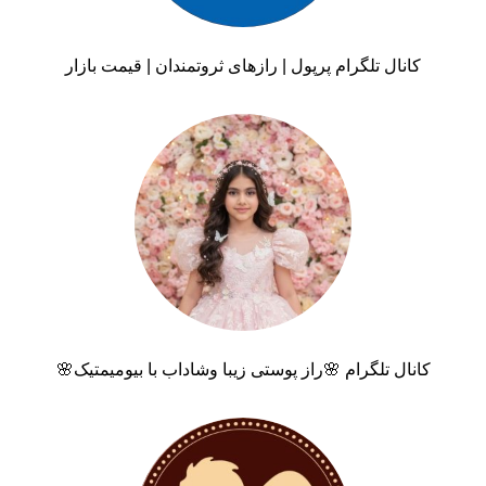
کانال تلگرام پرپول | رازهای ثروتمندان | قیمت بازار
کانال تلگرام 🌸راز پوستی زیبا وشاداب با بیومیمتیک🌸