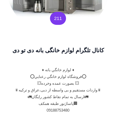
211
کانال تلگرام لوازم خانگی بانه دی تو دی
♦️ لوازم خانگي بانه ♦️
⭕فروشگاه لوازم خانگي رعنايي⭕
💥 بصورت عمده وخرده💥
🎇واردات مستقیم و بی واسطه از دبی،عراق و ترکیه🎇
🚛ارسال به تمام نقاط کشور رایگان🚛
🏢پاساژنور طبقه همکف
09188753480