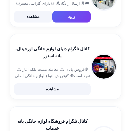
🚚 💰ارسال رایگان💰 📜دارای گارانتی معتبر📜
💵تسویه درب منزل💵 ♥️عرضه کلیه لوازم خانگی
و جهیزیه عروس ♥️ ادمین جهت مشاوره و
ورود
مشاهده
سفارش: 👉 @mehran_goli2 شماره تماس
ادمین: 📱09183846572 […]
کانال تلگرام دنیای لوازم خانگی اورجینال-
بانه استور
🛑فروش پایان یک معامله نیست بلکه اغاز یک
تعهد است🛑 🖍️فروش انواع لوازم خانگی اصلی
🖍️همراه با گارانتی معتبر شرکتی 💯تضمین
اصالت کالا 💳پرداخت درب منزل 🚛ارسال
مشاهده
تضمینی کالا به تمام نقاط ایران جهت سفارش
[…]
کانال تلگرام فروشگاه لوازم خانگی بانه
خدمات