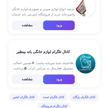
عرضه انواع لوازم صوتی و تصویری،لوازم خانگی
واشپزخانه خرید از فروشگاه اینترنتی بانه خدمات
🚚ارسال به سراسر ایران 🏠پرداخت درب منزل
💳 ↙️پشتیبانی فروش24ساعته 08734211049 📲
ورود
مشاهده
09907491364 📲09183831364
http://t.me/baneh_khadamat_com
Https://banehkhadamat.com
کانال تلگرام لوازم خانگی بانه بینظیر
🙏اعتماد شما سرمایه ماست 🔘تضمین اصالت
محصول 🚗ارسال به سراسر ایران 🏠پرداخت
درب منزل ⚫️ صابری واتساپ :
http://Wa.me/989180894218 📲 09180894218
ورود
مشاهده
📲 09185301951 🆔 @BANEHbinazir2
#کانال_واریزی👇 🆔 @baneh_binazir
کانال تلگرام رایگان
کانال تلگرام عمده
کانال تلگرام کشور
کانال تلگرام فروشگاه