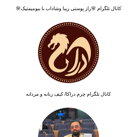
کانال تلگرام 🌸راز پوستی زیبا وشاداب با بیومیمتیک🌸
کانال تلگرام چرم دراکا/ کیف زنانه و مردانه