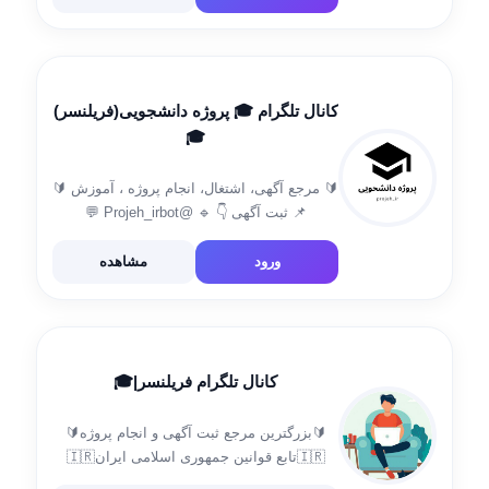
در تلگرام 09108391389 @matlabprozhe2 ثبت
سفارش www.matlabprozhe.com آدرس ایمیل
Matlabprozhe@gamil.com
کانال تلگرام 🎓 پروژه دانشجویی(فریلنسر)
🎓
🔰 مرجع آگهی، اشتغال، انجام پروژه ، آموزش 🔰
📌 ثبت آگهی 👇 🔹 @Projeh_irbot 💬
ارتباط(تبلیغات)👇 🔹 @Projeh_ir1 📌 قوانین و
راهنمای کانال 👇 🔹 @Amniat_Projeh
ورود
مشاهده
کانال تلگرام فریلنسر|🎓
🔰بزرگترین مرجع ثبت آگهی و انجام پروژه🔰
🇮🇷تابع قوانین جمهوری اسلامی ایران🇮🇷
مشاوره در: پروژه مقاله، پایان نامه،تایپ