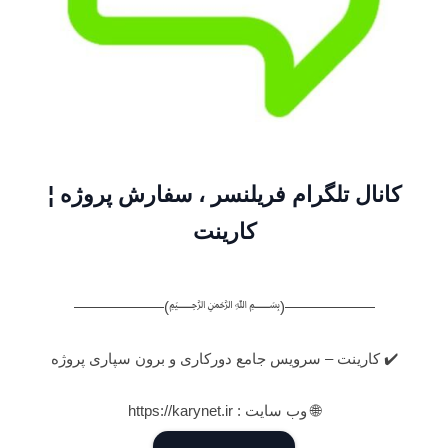
کانال تلگرام فریلنسر ، سفارش پروژه ¦
کارینت
——————(﷽)——————
✔️ کارینت – سرویس جامع دورکاری و برون سپاری پروژه
🌐 وب سایت : https://karynet.ir