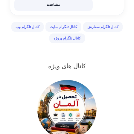
کاریابی،تبلیغ کسب وکار آگهی های استخدام ثبت
مشاهده
آگهی وتبلیغات ⤵️ @mehdi_hr7 🔹️توضیحات‌کانال
https://t.me/IR_freelancer_job
کانال تلگرام سفارش
کانال تلگرام سایت
کانال تلگرام وب
کانال تلگرام پروژه
کانال های ویژه