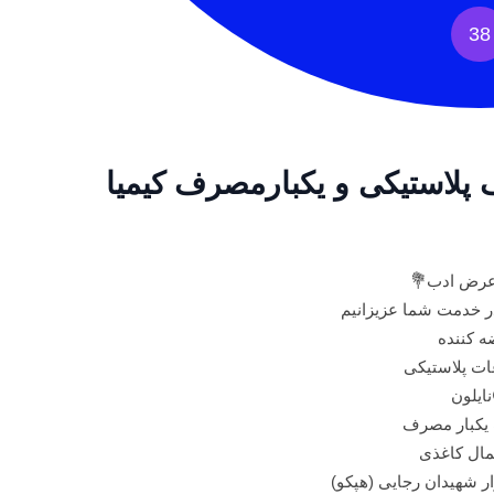
38
 پلاستیکی و یکبارمصرف کیمیا
عرض ادب💐
ر خدمت شما عزیزانیم
 کننده
ت پلاستیکی
نایلون
یکبار مصرف
ال کاغذی
ار شهیدان رجایی (هپکو)