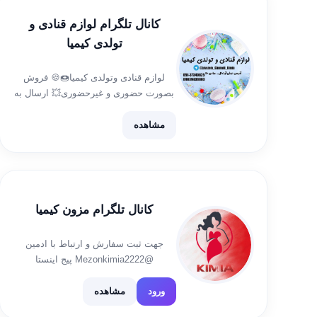
کانال تلگرام لوازم قنادی و
تولدی کیمیا
لوازم قنادی وتولدی کیمیا🍩🍪 فروش
بصورت حضوری و غیرحضوری💥 ارسال به
سراسرمشهد خرید بالای 200هزارتومن
ارسال رایگان(بجزمواد اولیه)😉 ادرس
مشاهده
فروشگاه:خیابان عبادی،نبش عبادی70 تلفن
های پاسخگویی: 051- (37349825)
09039438803 آیدی جهت سفارش:
@A_farazi73 @Krm_f4
کانال تلگرام مزون کیمیا
جهت ثبت سفارش و ارتباط با ادمین
@Mezonkimia2222 پیج اینستا
https://instagram.com/meson.kimia
utm_medium=copy_link
ورود
مشاهده