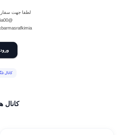
لطفا جهت سفارش 
@Plascokimia00
ekbarmasrafkimia
ورود 
کانال تل
کانال ه