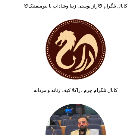
کانال تلگرام 🌸راز پوستی زیبا وشاداب با بیومیمتیک🌸
کانال تلگرام چرم دراکا/ کیف زنانه و مردانه