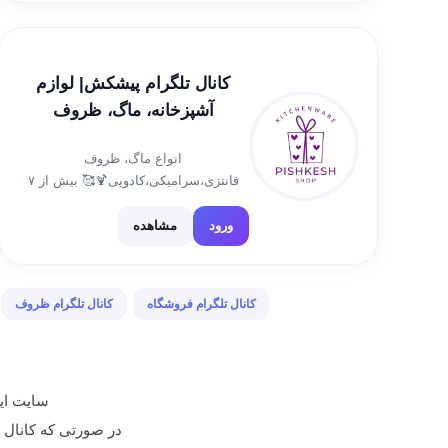
کانال تلگرام پیشکش| لوازم
آشپزخانه، ماگ، ظروف
سرامیکی و فانتزی
انواع ماگ، ظروف
فانتزی،سرامیکی،کادویی🍹🥰 بیش از ۷
سال سابقه فروش حضوری👌 فروشگاه
ما🔻 استان مرکزی،تفرش،چهارراه مدرس
ورود
مشاهده
۰۸۶۳۶۲۲۲۹۲۷ 📲 ثبت سفارش👇
t.me/Niloofar_zamani پیج اینستاگرام👇
www.instagram.com/pishkesh.shop_
کانال تلگرام فروشگاه
کانال تلگرام ظروف
سایت ایر
در صورتی که کانال تبلیغ شده م