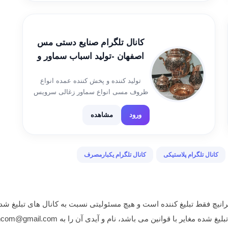
کانال تلگرام صنایع دستی مس
اصفهان -تولید اسباب سماور و
تسبیح مس و برنج و پخش انواع
تولید کننده و پخش کننده عمده انواع
ظروف مسی
ظروف مسی انواع سماور زغالی سرویس
قابلمه ارسال به کل کشور از طریق باربری
و تیباکس و پست تلفن؛ 📲۰۹۱۳۲۰۴۲۴۳۵
ورود
مشاهده
📲۰۹۳۳۵۷۳۳۰۰۸ علی زارعین
کانال تلگرام پلاستیکی
کانال تلگرام یکبارمصرف
انیچ فقط تبلیغ کننده است و هیچ مسئولیتی نسبت به کانال های تبلیغ شده
غایر با قوانین می باشد، نام و آیدی آن را به iranichcom@gmail.com ایمیل نمایید.