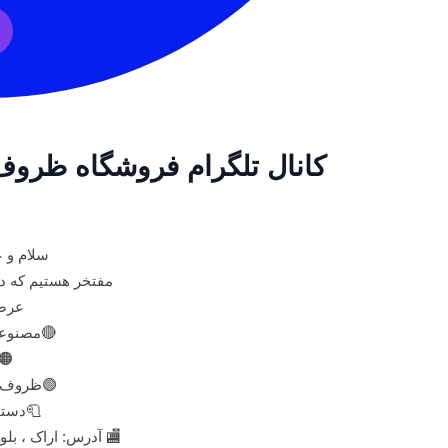
کانال تلگرام فروشگاه ظروف
سلام و 
مفتخر هستیم که د
عرضه
🔴مصنوعا
🟠
🟢ظروف 
🧻دستم
🏬 آدرس: اراک ، بلو