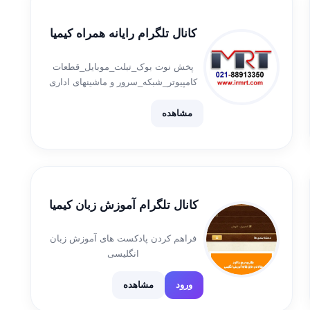
کانال تلگرام رایانه همراه کیمیا
پخش نوت بوک_تبلت_موبایل_قطعات
کامپیوتر_شبکه_سرور و ماشینهای اداری
#SERVER_HP #LAOTOP #MOBILE
#TABLET #COMPONENT ____
مشاهده
website: www.irmrt.com ____ محمدرضا
حیدری آدرس:مرکز کامپیوتر ایران-طبقه
اول-واحد 175 ☎️02188903083
☎️02188913350 📲 09356317474
کانال تلگرام آموزش زبان کیمیا
فراهم کردن پادکست های آموزش زبان
انگلیسی
ورود
مشاهده