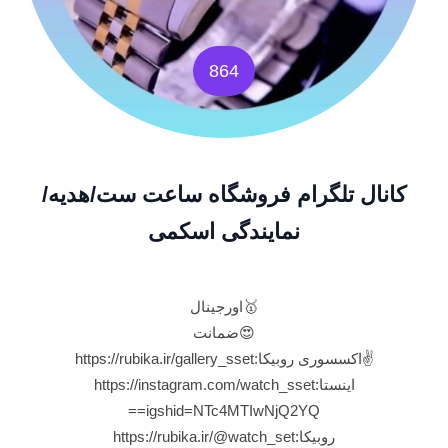
864
کانال تلگرام فروشگاه ساعت ست/هدیه/
نمایندگی اسکمی
🥇اورجینال
😍ضمانت
✌️اکسسوری روبیکا:https://rubika.ir/gallery_sset
اینستا:https://instagram.com/watch_sset
igshid=NTc4MTIwNjQ2YQ==
روبیکا:https://rubika.ir/@watch_set