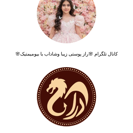
کانال تلگرام 🌸راز پوستی زیبا وشاداب با بیومیمتیک🌸