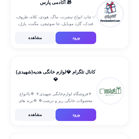
🎁 آکادمی پارس
✅ چاپ انواع تیشرت، ماگ، هودی، کلاه، ظروف،
فندک، گارد موبایل، جا سوئیچی، مگنت، پازل،
ساعت و غیره 👕 به صورت سفارشی 🛍 ارسال
به تمام نقاط کشور 🚚 🌐
ورود
مشاهده
https://parsacademi.com سفارشات 📝
@pars_academi_support ورود […]
کانال تلگرام 💎لوازم خانگی هدیه(شهیدی)
💎
⚜️فروشگاه لوازم‌خانگی شهیدی⚜️ 🔷باانواع
محصولات خانگی ریز و درشت🔷 🔷برند های
اصلی‌و معتبر بازار🔷 🔷تکی و عمده🔷
ورود
مشاهده