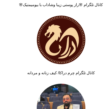
کانال تلگرام 🌸راز پوستی زیبا وشاداب با بیومیمتیک🌸
کانال تلگرام چرم دراکا/ کیف زنانه و مردانه