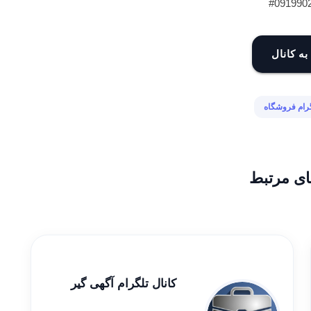
#091990
به کانال
گرام فروشگاه
ای مرتبط
کانال تلگرام آگهی گیر