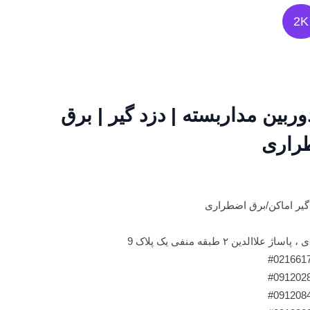
2K
وربین مداربسته | دزد گیر | برق
راری
گیر اماکن/برق اضطراری
ین ۲ طبقه منفی یک پلاک 9
#021661
#091202
#091208