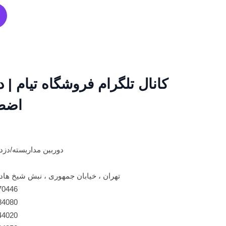
کانال تلگرام فروشگاه تیام | د
اضط
دوربین مداربسته/دزد
تهران ، خیابان جمهوری ، نبش شیخ هادی ، پاساژ علاالد
70446
84080
44020