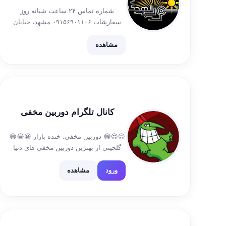
شماره تماس ۲۴ ساعت شبانه روز
سفارشات ۰۹۱۵۶۹۰۱۱۰۶ مشهد، خیابان
سنایی، سنایی ۱۲،نبش شهید عبادیان ۱
فروش لوازم برق ساختمان ، روشنایی ،
مشاهده
صنعتی آیدی جهت سفارشات
@hamed_tafaghodi @mhrdD509
کانال تلگرام دوربین مخفی
😊😍😂 دوربین مخفی. خنده بازار 😀😂😁
گلچيني از بهترين دوربين مخفي هاي دنيا
فقط تو اين كانال بيا ببين حالشو ببر 😁
https://t.me/DoorbinMakhFio
ورود
مشاهده