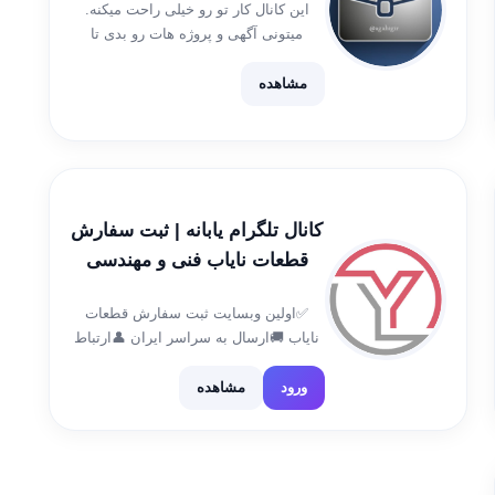
این کانال کار تو رو خیلی راحت میکنه.
میتونی آگهی و پروژه هات رو بدی تا
کسایی که میخوان بیان کارت رو انجام
بدن، حتی میتونی تبلیغ هم بدی که تو کارت
مشاهده
پیشرفت کنی، به […]
کانال تلگرام یابانه | ثبت سفارش
قطعات نایاب فنی و مهندسی
صنعتی، برق و الکترونیک، شبکه و
✅اولین وبسایت ثبت سفارش قطعات
کامپیوتر
نایاب 🚚ارسال به سراسر ایران 👤ارتباط
با ادمین و ثبت سفارش: @yabane_ir 🌎
آدرس وبسایت یابانه: www.yabane.ir
ورود
مشاهده
☎️شماره تماس: 026-34235936 ⏰ساعات
پاسخگویی: ساعت ۱۰ الی ۱۷ 📞تمام
راه‌های ارتباطی با یابانه: […]