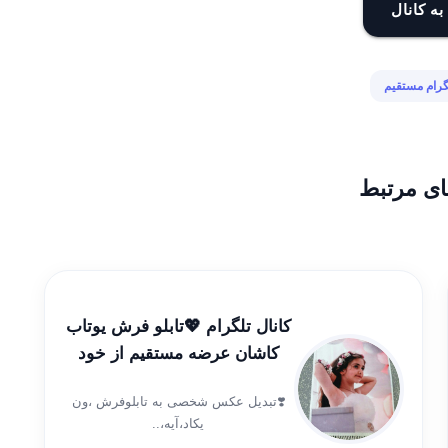
به کانال
گرام مستقیم
ای مرتبط
کانال تلگرام 💖تابلو فرش یوتاب
کاشان عرضه مستقیم از خود
شرکت💖💕
❣️تبدیل عکس شخصی به تابلوفرش ،ون
یکاد،آیه،..
فرش1200شانه،صدرصدتضمینی،شروع