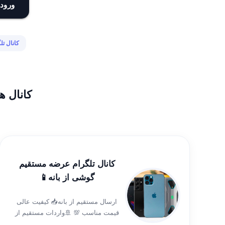
ورود 
کانال تل
کانال ه
کانال تلگرام عرضه مستقیم
گوشی از بانه📱
ارسال مستقیم از بانه📥 کیفیت عالی
قیمت مناسب 💯 🚢واردات مستقیم از
مرز زمینی بانه-📥📦 ۲سالگارانتی و ۵ سال