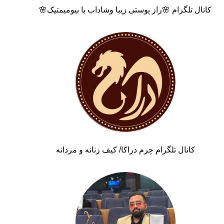
کانال تلگرام 🌸راز پوستی زیبا وشاداب با بیومیمتیک🌸
کانال تلگرام چرم دراکا/ کیف زنانه و مردانه