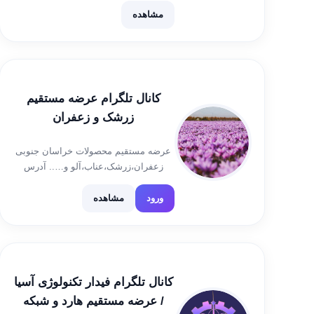
خدمات 💯 مشاوره رایگان خرید✔ ارسال
مشاهده
به کل کشور ✔ آیدی جهت مشاوره و ثبت
سفارش: […]
کانال تلگرام عرضه مستقیم
زرشک و زعفران
عرضه مستقیم محصولات خراسان جنوبی
زعفران،زرشک،عناب،آلو و….. آدرس
مشهد میدان هفده شهریور مجتمع سینور
ط همکف پلاک ۲۳۴ 09153583523
ورود
مشاهده
05133446319
کانال تلگرام فیدار تکنولوژی آسیا
/ عرضه مستقیم هارد و شبکه