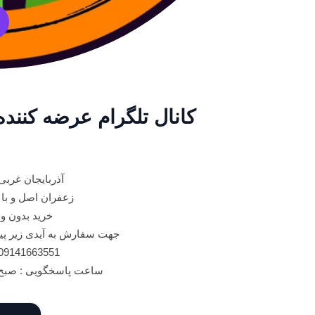
کانال تلگرام عرضه کنند
آذربایجان غربی
زعفران اصل و با
خرید بدون و
جهت سفارش به آیدی زیر پیام بدهید : @
09141663551 یونس جلفایی آذر
ساعت پاسخگویی : صبح 10 تا 13 ……عصر 16 تا 