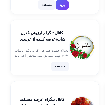
قیمتهااز70هزار ❤ پرداخت درب منزل
ورود
مشاهده
ارسال به سراسرکشور جهت سفارش به
ایدی زیر مراجعه کنید👇 @sara_74b
♦️شرکت کاشان. آران وبیدگل جاده قدیم
شهرک صنعتی سلیمان صباحی .بلوار […]
کانال تلگرام ارزونیِ مُدرن
شاپ(عرضه کننده از تولیدی)
باسلام خدمت همراهان گرامی مُدرن شاپ
🌹 ✅ جهت سفارش مدل مدنظر، ابتدا باید
موجودی اون از انبار گرفته شه سپس
سفارش خودتونو ثبت کنین 💢توجه داشته
مشاهده
باشین که قیمت ها نوسان داره. 💢هزینه
پست۱۵ ‌تومان […]
کانال تلگرام عرضه مستقیم