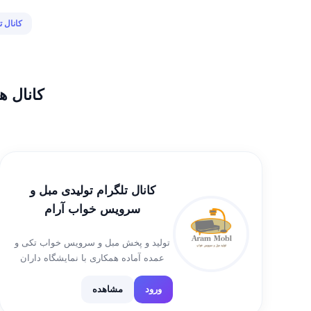
کانال ت
کانال ه
کانال تلگرام تولیدی مبل و
سرویس خواب آرام
تولید و پخش مبل و سرویس خواب تکی و
عمده آماده همکاری با نمایشگاه داران
محترم روبروی شرکت صبا باطری خیابان
صنعتگران پلاک 11 09356376999
ورود
مشاهده
09351634979 واتساپ