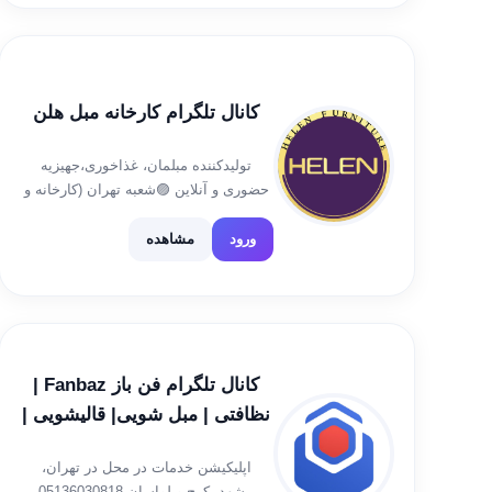
کانال تلگرام کارخانه مبل هلن
تولیدکننده مبلمان، غذاخوری،جهیزیه
حضوری و آنلاین 🟣شعبه تهران (کارخانه و
شوروم):تهران . اتوبان آزادگان . خیابان
حشمت . مبل هلن +989120216149 🟣
ورود
مشاهده
شعبه شیراز زرهی باغ حوض. نبش کوچه
ششم . مبل هلن +989178246085 چت از
[…]
کانال تلگرام فن باز Fanbaz |
نظافتی | مبل شویی| قالیشویی |
باربری
اپلیکیشن خدمات در محل در تهران،
مشهد، کرج و لواسان 05136030818