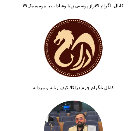
کانال تلگرام 🌸راز پوستی زیبا وشاداب با بیومیمتیک🌸
کانال تلگرام چرم دراکا/ کیف زنانه و مردانه