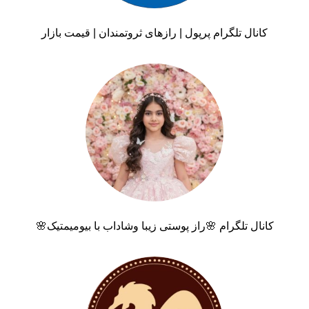
کانال تلگرام پرپول | رازهای ثروتمندان | قیمت بازار
کانال تلگرام 🌸راز پوستی زیبا وشاداب با بیومیمتیک🌸