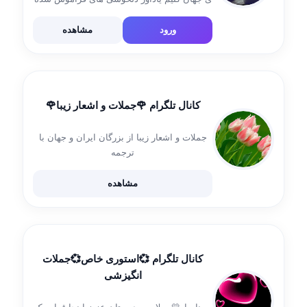
باشیم🍃🦋 امیدواری رو لمس کنیم.. ساعتی دل
بدیم به چیزای کوچیک تاثیرات آنی🌼♥️ باماهمراه
ورود
مشاهده
باشید https://t.me/channelkayko ورود به […]
کانال تلگرام 🌹جملات و اشعار زیبا🌹
جملات و اشعار زیبا از بزرگان ایران و جهان با
ترجمه
مشاهده
کانال تلگرام 💞استوری خاص💞جملات
انگیزشی