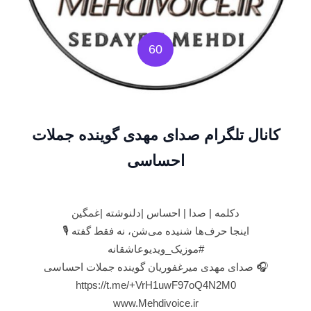
60
کانال تلگرام صدای مهدی گوینده جملات
احساسی
دکلمه | صدا | احساس |دلنوشته |غمگین
اینجا حرف‌ها شنیده می‌شن، نه فقط گفته 🎙
#موزیک_ویدیوعاشقانه
🎧 صدای مهدی میرغفوریان گوینده جملات احساسی
https://t.me/+VrH1uwF97oQ4N2M0
www.Mehdivoice.ir