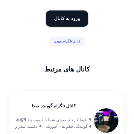
ورود به کانال
کانال تلگرام مهدی
کانال های مرتبط
کانال تلگرام گوینده صدا
🎙 ضبط کارهای صوتی شما با کیفیت بالا 🎙🎧🎤
🔈گویندگی فیلم های آموزشی 🔈 دکلمه، شعر و
داستان 🔈 انواع متون خبری و ادبی 🔈انواع