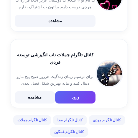
ب نام او💛 سلام ب دوستان عزیز اینجا قراره ک
هرچی دوست دارم براتون ب اشتراک بذارم
موزیک،استوری وجملات انگیزشی امیدوارم ک
لذت ببرید😍
مشاهده
کانال تلگرام جملات ناب انگیزشی توسعه
فردی
برای ترسیم زیبای زندگیت هرروز صبح پیج مارو
دنبال کنید و مابه بهترین شکل فصل بعدی
زندگیتونو میسازیم فقط کافیه هرروز به پیج ما
سر بزنین و ما رو تو اینستاگرام فالو داشته
ورود
مشاهده
باشین جهت […]
کانال تلگرام مهدی
کانال تلگرام صدا
کانال تلگرام جملات
کانال تلگرام غمگین