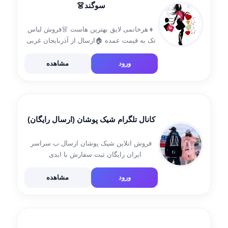
سوگند👗
👧هرخانمی لایق بهترین هاست 👗فروش لباس
تک به قیمت عمده 🏠ارسال از آذربایجان غربی
📫ارسال رایگان به سراسرکشور ارزانسرای
آنلاین با یک بار خرید مشتری دائمی ما میشوید
ورود
مشاهده
سود کمتر فروش بیشتر آیدی ثبت سفارش: […]
کانال تلگرام شیک پوشان (ارسال رایگان)
فروش انلاین شیک پوشان ارسال ب سراسر
ایران رایگان ثبت سفارش با ایدی
@Maalosakk اعتماد شما اعتبار ماست 😍
ورود
مشاهده