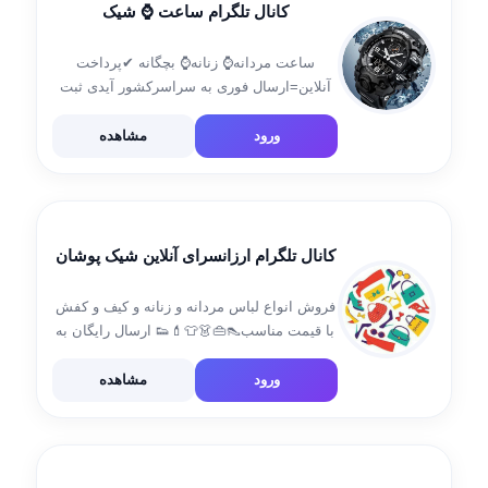
کانال تلگرام ساعت ⌚️ شیک
ساعت مردانه⌚️ زنانه⌚️ بچگانه ✔پرداخت
آنلاین=ارسال فوری به سراسرکشور آیدی ثبت
سفارش @bahar6412 ❣️ ارسال رایگان
ورود
مشاهده
کانال تلگرام ارزانسرای آنلاین شیک پوشان
فروش انواع لباس مردانه و زنانه و کیف و کفش
با قیمت مناسب👠👜👗👕💄👟 ارسال رایگان به
سراسر کشور و پرداخت درب منزل برای تهران
هم داریم 💎 برای خرید و سفارش به آیدی زیر
ورود
مشاهده
پیام […]