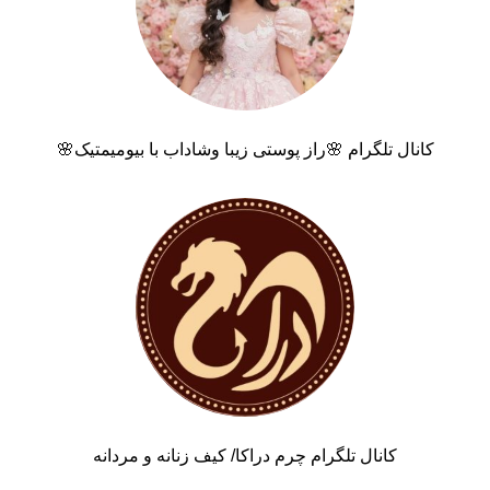
کانال تلگرام 🌸راز پوستی زیبا وشاداب با بیومیمتیک🌸
کانال تلگرام چرم دراکا/ کیف زنانه و مردانه