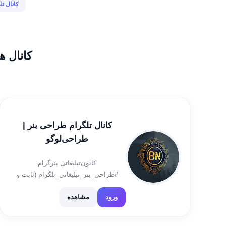
کانال ت
کانال ه
کانال تلگرام طراحی بنر |
طراحی‌لوگو
کانون‌تبلیغاتی بنرگرام
#طراحی_بنر_تبلیغاتی_تلگرام (ثابت و
متحرک) #طراحی_بنر_پست_اینستاگرام
#طراحی انواع بنر های در فرمت های
ورود
مشاهده
خاص و اندازه های مختلف
#طراحی_گیف_تبلیغاتی با‌ تضمین کیفیت