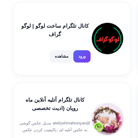
کانال تلگرام ساخت لوگو | لوگو
گراف
ورود
مشاهده
کانال تلگرام آتلیه آنلاین ماه
رویان (ادیت تخصصی
عکس،طراحی لوگو،میکس حرفه
@ateliyehmahrooyan تبدیل عکس گوشی
ای فیلم
به عکس آتلیه ای ،باکیفیت کردن عکس
قدیمی ،عکس دندونی، ماهگرد نوزاد