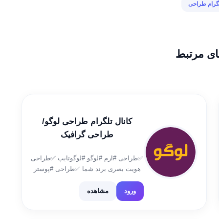
لگرام طراحی
ای مرتبط
کانال تلگرام طراحی لوگو/
طراحی گرافیک
✅طراحی #ارم #لوگو #لوگوتایپ ✅طراحی
هویت بصری برند شما ✅طراحی #پوستر
#بنر #تراکت ✅طراحی کارت ویزیت و ست
اداری ✅طراح جلد کتاب ✅طراحی لوگوی
ورود
مشاهده
اختصاصی برای پروفایل کانال وگروه شما
لوگوی خوب/برند خوب شماره تماس: […]