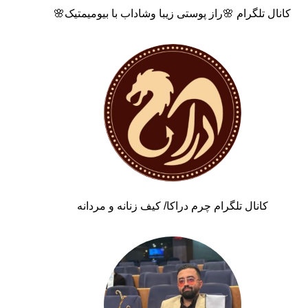
کانال تلگرام 🌸راز پوستی زیبا وشاداب با بیومیمتیک🌸
کانال تلگرام چرم دراکا/ کیف زنانه و مردانه