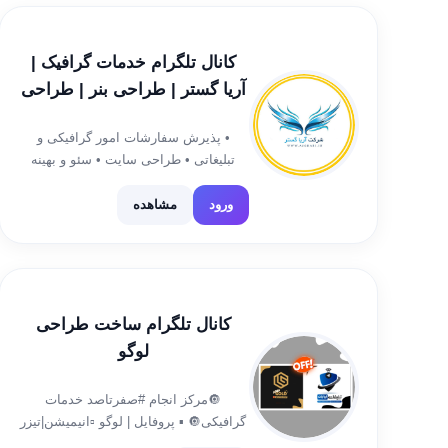
طراحی و تحویل سفارش بعد از ۲۴ساعت
طراحی و چاپ :کارت ویزیت/تراکت/پوستر
[…]
کانال تلگرام خدمات گرافیک |
آریا گستر | طراحی بنر | طراحی
لوگو
• پذیرش سفارشات امور گرافیکی و
تبلیغاتی • طراحی سایت • سئو و بهینه
سازی • 051-3830-6425 | پذیرش طراحی
• 0936-246-0785 | تلگرام و واتساپ
ورود
مشاهده
@Aria_gostar_sup |ارتباط با ادمین
کانال تلگرام ساخت طراحی
لوگو
🔘مرکز انجام #صفرتاصد خدمات
گرافیکی🔘 ▪️ پروفایل | لوگو ▫️انیمیشن|تیزر
تبلیغاتی ▪️واتر مارک|برند ▫️طراحی بنر|نماد