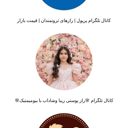
کانال تلگرام پرپول | رازهای ثروتمندان | قیمت بازار
کانال تلگرام 🌸راز پوستی زیبا وشاداب با بیومیمتیک🌸