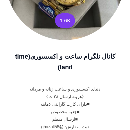
1.6K
کانال تلگرام ساعت و اکسسوری(time
land)
دنیای اکسسوری و ساعت زنانه و مردانه
《هزینه ارسال ۲۸ ت》
■دارای کارت گارانتی ۶ماهه
■جعبه مخصوص
■ارسال منظم
ثبت سفارش: @ghazall58