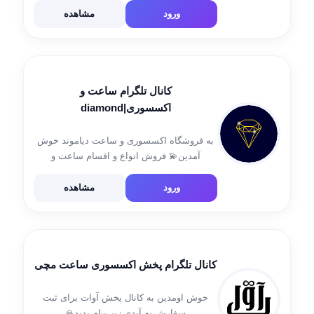
موتور و جعبه هستند 🔸مشاوره و فروش :
ورود
مشاهده
@Atlas_hm هاشمی 09197114525 ورود […]
کانال تلگرام ساعت و
اکسسوری|diamond
به فروشگاه اکسسوری و ساعت دیاموند خوش
آمدین💫 فروش انواع و اقسام ساعت و
اکسسوری های جذاب و با کیفیت🪐 ◇قیمت
منصفانه ◇مردانه و زنانه ◇لاکچری و با کلاس
ورود
مشاهده
🔺یکبار اعتماد ، یک عمر رضایت […]
کانال تلگرام پخش اکسسوری ساعت مچی
خوش اومدین به کانال پخش آوات برای ثبت
سفارش به آیدی زیر پیام بدید🙏