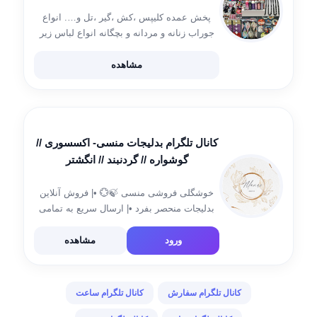
پخش عمده کلیپس ،کش ،گیر ،تل و…. انواع
جوراب زنانه و مردانه و بچگانه انواع لباس زیر
ثبت سفارش @Marjan_memari71 کانال رضایت
و واریزی
مشاهده
https://t.me/joinchat/VH11Jc8xMl7Qab0x
شماره تماس 09307084865 لینک کانال
https://t.me/joinchat/TIhPv39eqorT2HLr
کانال تلگرام بدلیجات منسی- اکسسوری //
گوشواره // گردنبند // انگشتر
خوشگلی فروشی منسی 🍃💮 •| فروش آنلاین
بدلیجات منحصر بفرد •| ارسال سریع به تمامی
نقاط کشور •| قابلیت بازگشت کالا تا 72 ساعت
•| کمترین قیمت و بهترین کیفیت جهت ثبت
ورود
مشاهده
سفارش به آیدی‌های […]
کانال تلگرام سفارش
کانال تلگرام ساعت