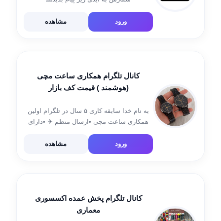
@avat_gallerryy
ورود
مشاهده
کانال تلگرام همکاری ساعت مچی
(هوشمند ) قیمت کف بازار
به نام خدا سابقه کاری ۵ سال در تلگرام اولین
همکاری ساعت مچی •ارسال منظم ✈ •دارای
جعبه مخصوص و کارت گارانتی🎁 •هزینه ارسال
کلا ۲۵ تومان میباشد ارسال از خراسان رضوی
ورود
مشاهده
مشهد ثبت سفارش […]
کانال تلگرام پخش عمده اکسسوری
معماری