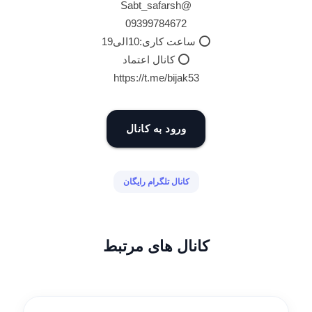
@Sabt_safarsh
09399784672
⭕️ ساعت کاری:10الی19
⭕️ کانال اعتماد
https://t.me/bijak53
ورود به کانال
کانال تلگرام رایگان
کانال های مرتبط