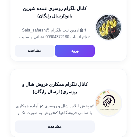
کانال تلگرام روسری عمده شیرین
بانو(ارسال رایگان)
👨‍🏫ادمین ثبت تلگرام @Sabt_safarsh
♂️💲واتساب 09904372180 نشانی وبسایت
http://rosarishirinbano.ir ارسال رایگان
https://t.me/bijak53 آدرس جدید :مشهدمقدس
ورود
مشاهده
خیابان۱۷شهریور پلاک۳۲و ۳۳ پاساژ اکسون
منهای یک🤩💪 ☎️09399784672
کانال تلگرام همکاری فروش شال و
روسری( ارسال رایگان)
✔️ پخش آنلاین شال و روسری ✔️ آماده همکاری
با تمامی فروشگاهها ✔️فروش به صورت تک و
همکاری 🚚 ارسال رایگان به سراسر کشور 📦
ارسال با پست پیشتاز ( ۴ تا ۶ روز کاری) استعلام
مشاهده
[…]