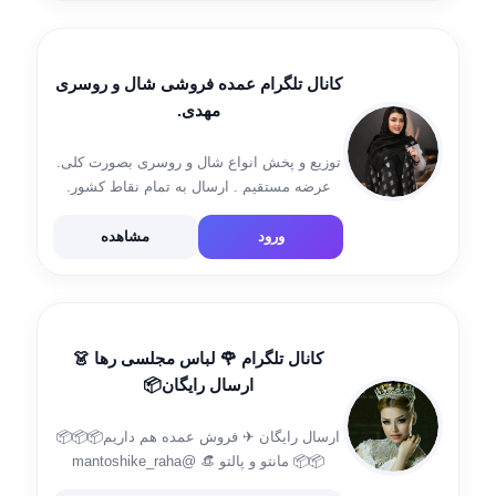
کانال تلگرام عمده فروشی شال و روسری
مهدی.
توزیع و پخش انواع شال و روسری بصورت کلی.
عرضه مستقیم . ارسال به تمام نقاط کشور.
تفاوت قیمت را با سایر فروشگاها مقایسه
نمایید. شماره تماس و واتساپ: 09183864415
ورود
مشاهده
@Scarfmahdi @Mahdy221
کانال تلگرام 🌹 لباس مجلسی رها 👗
ارسال رایگان📦
ارسال رایگان ✈ فروش عمده هم داریم📦📦📦
📦📦 مانتو و پالتو 👒 @mantoshike_raha
مردانه 👱 @mardanee_yasin پوشاک آنلاین رها