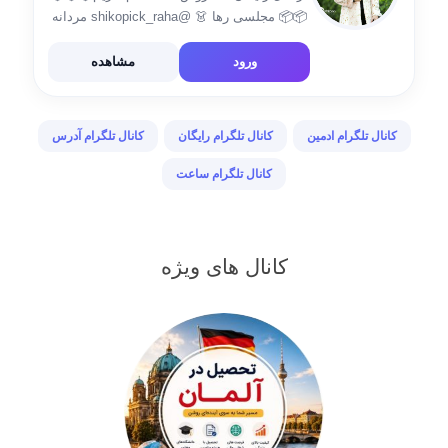
📦📦 مجلسی رها 👗 @shikopick_raha مردانه
👱 @mardanee_yasin پوشاک آنلاین رها👗👖👚
👜👠 @poshakeonline_raha لینک جوین کانال👇
ورود
مشاهده
https://t.me/+tUTRq0TbChI5N2I0 🙎ادمین
سفارش 💻 👇 🆔 @hasty20000
کانال تلگرام ادمین
کانال تلگرام رایگان
کانال تلگرام آدرس
کانال تلگرام ساعت
کانال های ویژه