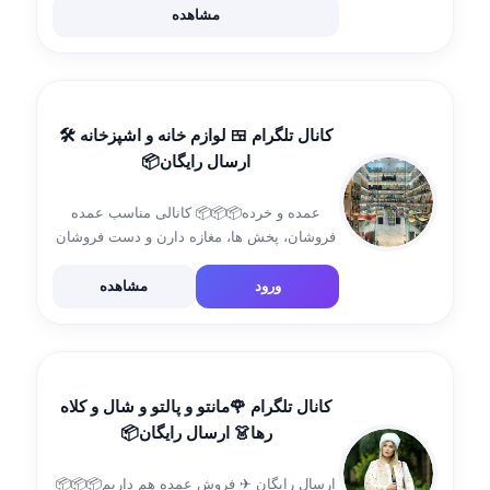
👗👖👚👜👠 @poshakeonline_raha 🙎ادمین
مشاهده
سفارش 💻 👇 🆔 @hasty20000
کانال تلگرام 🍱 لوازم خانه و اشپزخانه 🛠
ارسال رایگان📦
عمده و خرده📦📦📦 کانالی مناسب عمده
فروشان، پخش ها، مغازه دارن و دست فروشان
فروش تک به قیمت عمده👌 🌐به علت شیوع
بیماری کرونا فروش حضوری نداریم.🌐 آیدی کانال
ورود
مشاهده
👇 https://t.me/+TE98I7N7dEYbyfmW 🙎
ادمین سفارش 💻 👇 🆔 […]
کانال تلگرام 🌹مانتو و پالتو و شال و کلاه
رها👗 ارسال رایگان📦
ارسال رایگان ✈ فروش عمده هم داریم📦📦📦