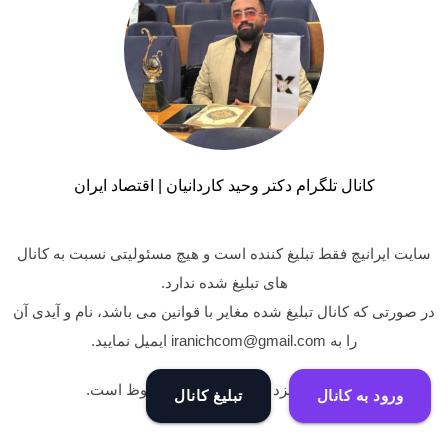
کانال تلگرام دکتر وحید کاردانیان | اقتصاد ایران
سایت ایرانیچ فقط تبلیغ کننده است و هیچ مسئولیتی نسبت به کانال
های تبلیغ شده ندارد.
در صورتی که کانال تبلیغ شده مغایر با قوانین می باشد، نام و آیدی آن
را به iranichcom@gmail.com ایمیل نمایید.
کلیه حقوق نزد وبسایت ایرانیچ محفوظ است.
ورود به کانال
تبلیغ کانال