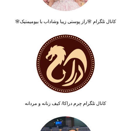
کانال تلگرام 🌸راز پوستی زیبا وشاداب با بیومیمتیک🌸
کانال تلگرام چرم دراکا/ کیف زنانه و مردانه