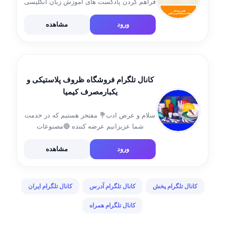
فراهم کردن پادکست های آموزش زبان انگلیسی
ورود
مشاهده
کانال تلگرام فروشگاه ظروف پلاستیکی و
یکبارمصرف کیمیا
سلام و عرض ادب💐 مفتخر هستیم که در خدمت
شما عزیزانیم عرضه کننده 🔴مصنوعات
پلاستیکی 🟠نایلون 🟢ظروف یکبار مصرف 🧻
دستمال کاغذی 🏬 آدرس: اراک ، بلوار شهیدان
ورود
مشاهده
رجایی (هپکو) لطفا جهت سفارش به ادمین پیام
[…]
کانال تلگرام پخش
کانال تلگرام آدرس
کانال تلگرام ایران
کانال تلگرام همراه