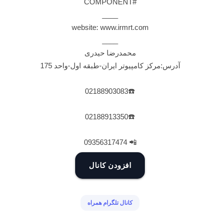
#COMPONENT
____
website: www.irmrt.com
____
محمدرضا حیدری
آدرس:مرکز کامپیوتر ایران-طبقه اول-واحد 175
☎️02188903083
☎️02188913350
📲 09356317474
افزودن کانال
کانال تلگرام همراه