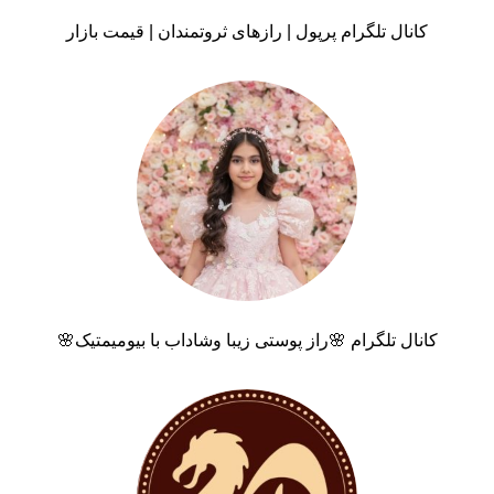
کانال تلگرام پرپول | رازهای ثروتمندان | قیمت بازار
کانال تلگرام 🌸راز پوستی زیبا وشاداب با بیومیمتیک🌸