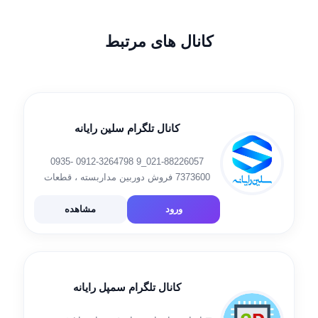
کانال های مرتبط
کانال تلگرام سلین رایانه
021-88226057_9 0912-3264798 0935-
7373600 فروش دوربین مداربسته ، قطعات
کامپیوتر ، لپ تاپ کامپیوتر … 📍 خیابان ولیعصر
، مجتمع تجاری اداری نور تهران ، ط ۳ واخد
ورود
مشاهده
۱۱۰۴۴
کانال تلگرام سمپل رایانه