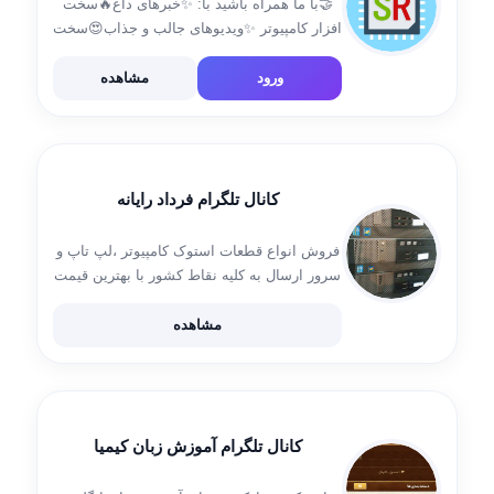
🤝با ما همراه باشید با: ✨خبرهای داغ🔥سخت
افزار کامپیوتر ✨ویدیوهای جالب و جذاب😍سخت
افزار ✨آموزش های کاربردی🤩
ورود
مشاهده
کانال تلگرام فرداد رایانه
فروش انواع قطعات استوک کامپیوتر ،لپ تاپ و
سرور ارسال به کلیه نقاط کشور با بهترین قیمت
09354684457
مشاهده
کانال تلگرام آموزش زبان کیمیا