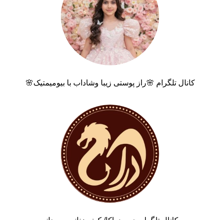
کانال تلگرام 🌸راز پوستی زیبا وشاداب با بیومیمتیک🌸