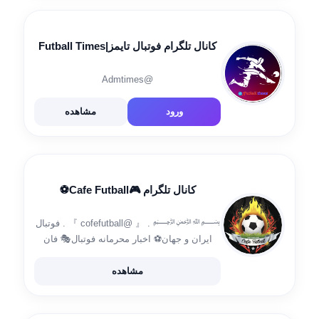
کانال تلگرام فوتبال تایمز|Futball Times
@Admtimes
ورود
مشاهده
کانال تلگرام 🎮Cafe Futball⚽
﷽ . 『 @cofefutball 』 . فوتبال
ایران و جهان⚽ اخبار محرمانه فوتبال🎭 فان
فوتبال + گیم 🎮🕹️
مشاهده