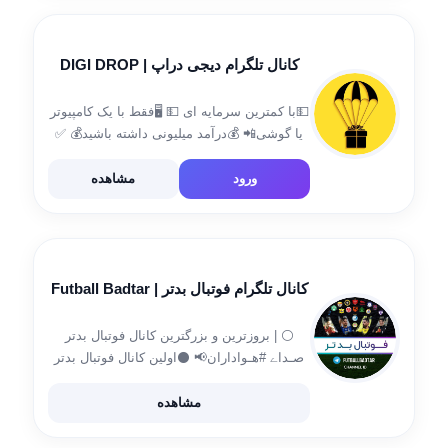
ادمین : @azb_spo
کانال تلگرام دیجی دراپ | DIGI DROP
💵با کمترین سرمایه ای 💵 🖥فقط با یک کامپیوتر
یا گوشی📲 💰درآمد میلیونی داشته باشید💰 ✅
بسیار ساده و بی درد سر✅ ⏰فقط در چند دقیقه
⏰ #ایردراپ #رفرال مدیریت تبلیغ و تبادل👇
ورود
مشاهده
@amiram9959 رفرال […]
کانال تلگرام فوتبال بدتر | Futball Badtar
⚪ | بروزترین و بزرگترین کانال فوتبال بدتر
صـداے #هـواداران📢 ⚫اولین کانال فوتبال بدتر
🔴باز نشر برتر فوتبال بدتر🔰 🔵اخبار و اتفاقات
تیم های لیگ برتر ایران📊 ⚜ارتباط با ما :
مشاهده
@FutballBadtar_Admin