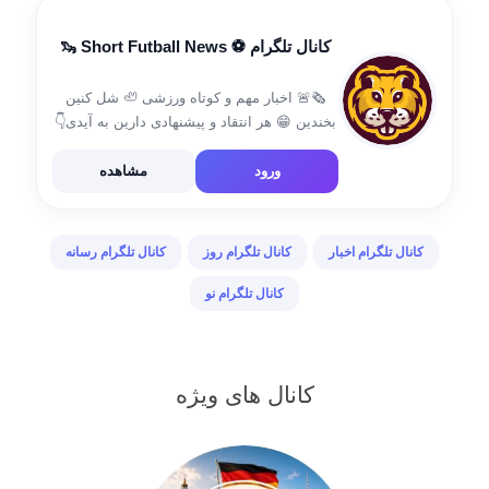
کانال تلگرام ⚽️ Short Futball News 🦦
🗞🚨 اخبار مهم و کوتاه ورزشی 🦥 شل کنین
بخندین 😁 هر انتقاد و پیشنهادی دارین به آیدی👇
@beaver_010
ورود
مشاهده
کانال تلگرام اخبار
کانال تلگرام روز
کانال تلگرام رسانه
کانال تلگرام نو
کانال های ویژه