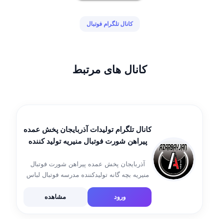
کانال تلگرام فوتبال
کانال های مرتبط
کانال تلگرام تولیدات آذربایجان پخش عمده
پیراهن شورت فوتبال منیریه تولید کننده
تیمی باشگاهی مدرسه فوتبال بچه گانه
لباس فوتبال ورزشی
آذربایجان پخش عمده پیراهن شورت فوتبال
منیریه بچه گانه تولیدکننده مدرسه فوتبال لباس
فوتبال تیمی باشگاهی ✅اینستاگرام :
http://instagram.com/azbsport ✅سایت :
ورود
مشاهده
https://azbsport.com ✅کارت ویزیت:
http://niksms.com/t/4cT6dps ✅ارتباط با