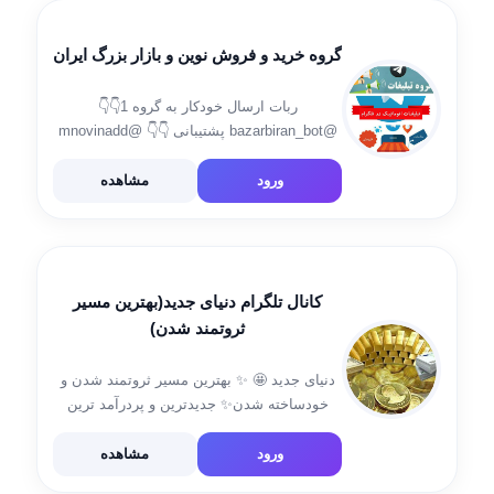
گروه خرید و فروش نوین و بازار بزرگ ایران
ربات ارسال خودکار به گروه 1👇👇
@bazarbiran_bot پشتیبانی 👇👇 @mnovinadd
گروه 1 🌐 @novinadddgap گروه 2 🌐
@bazarbiran ‼️پیشنهاد ویژه💯💯
ورود
مشاهده
https://t.me/novinaddd/2120
کانال تلگرام دنیای جدید(بهترین مسیر
ثروتمند شدن)
دنیای جدید 🤩 ✨ بهترین مسیر ثروتمند شدن و
خودساخته شدن✨ جدیدترین‌ و پردرآمد ترین
شغل آنلاین ایران 🌐 کسب و کاری که نه مثلش
را دیدی نه شنیدی🤩💵📱🤑 برای مشاوره رایگان
ورود
مشاهده
به👇 ایدی علیرضا […]