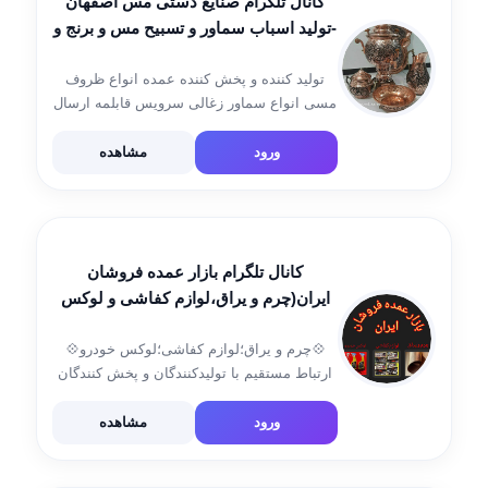
کانال تلگرام صنایع دستی مس اصفهان
-تولید اسباب سماور و تسبیح مس و برنج و
پخش انواع ظروف مسی
تولید کننده و پخش کننده عمده انواع ظروف
مسی انواع سماور زغالی سرویس قابلمه ارسال
به کل کشور از طریق باربری و تیباکس و پست
تلفن؛ 📲۰۹۱۳۲۰۴۲۴۳۵ 📲۰۹۳۳۵۷۳۳۰۰۸ علی
ورود
مشاهده
زارعین
کانال تلگرام بازار عمده فروشان
ایران(چرم و یراق،لوازم کفاشی و لوکس
خودرو)
💠چرم و یراق؛لوازم کفاشی؛لوکس خودرو💠
ارتباط مستقیم با تولیدکنندگان و پخش کنندگان
✴️تبلیغات، اعلام قیمت، فروش و تقاضا✴️
ورود
مشاهده