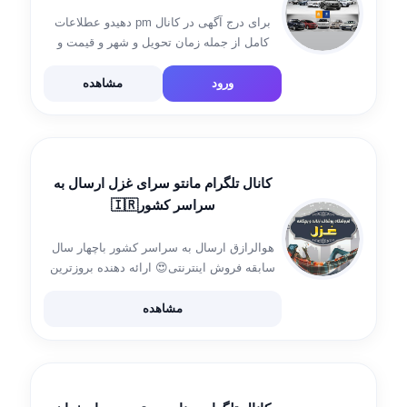
برای درج آگهی در کانال pm دهیدو عطلاعات
کامل از جمله زمان تحويل و شهر و قیمت و
زمان پرداخت وجه درج شودو یک شماره یا ایدی
جهت ارتباط خریدار با شما⭕️🆔
ورود
مشاهده
@Mohammad_the 👈🏻 ادمین […]
کانال تلگرام مانتو سرای غزل ارسال به
سراسر کشور🇮🇷
هوالرازق ارسال به سراسر کشور باچهار سال
سابقه فروش اینترنتی😍 ارائه دهنده بروزترین
مدل های مانتو باسودزیر10هزار تومان با بهترین
کیفیت ادرس:پاساژ ایران طبقه زیرزمین اخرین
مشاهده
مغازه سمت چپ پوشاک غزل ثبت سفارش:👈
@Alireza_1547
https://t.me/ghazal23pooshak