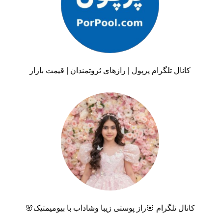
کانال تلگرام پرپول | رازهای ثروتمندان | قیمت بازار
کانال تلگرام 🌸راز پوستی زیبا وشاداب با بیومیمتیک🌸