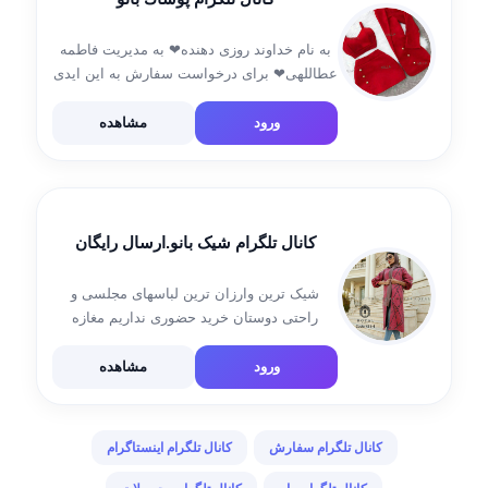
به نام خداوند روزی دهنده❤ به مدیریت فاطمه
عطاللهی❤ برای درخواست سفارش به این ایدی
پیام بدین❤ @Fatemeataii
ورود
مشاهده
کانال تلگرام شیک بانو.ارسال رایگان
شیک ترین وارزان ترین لباسهای مجلسی و
راحتی دوستان خرید حضوری نداریم مغازه
نداریم آیدی سفارش @Nazi56780
http://mantoshikbanoo.ir/ شماره تماس
ورود
مشاهده
09359528647
کانال تلگرام سفارش
کانال تلگرام اینستاگرام