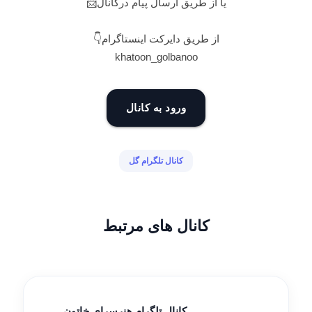
یا از طریق ارسال پیام درکانال📨
از طریق دایرکت اینستاگرام👇
khatoon_golbanoo
ورود به کانال
کانال تلگرام گل
کانال های مرتبط
کانال تلگرام هنرسرای خاتون