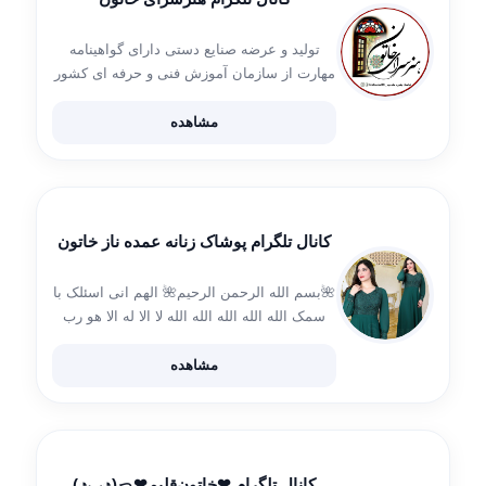
تولید و عرضه صنایع دستی دارای گواهینامه
مهارت از سازمان آموزش فنی و حرفه ای کشور
در رشته‌های: خیاطی ، معرق کاشی ، معرق ساقه
گندم ، معرق موکت ، روبان دوزی ، نقاشی روی
مشاهده
[…]
کانال تلگرام پوشاک زنانه عمده ناز خاتون
🌺بسم الله الرحمن الرحیم🌺 الهم انی اسئلک با
سمک الله الله الله الله الله لا الا له الا هو رب
العرش العظیم 🤲 ارتباط با ادمین ثبت سفارش
🎁:👇 @saraplm23 شماره تماس📞:👇
مشاهده
09218731798
کانال تلگرام ❤خاتون‌قلبم❤っ(◔◡◔)