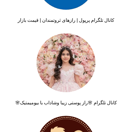
کانال تلگرام پرپول | رازهای ثروتمندان | قیمت بازار
کانال تلگرام 🌸راز پوستی زیبا وشاداب با بیومیمتیک🌸