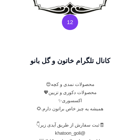
12
کانال تلگرام خاتون و گل بانو
محصولات نمدی و کچه😍
محصولات دکوری و تزیین💖
اکسسوری✨
همیشه یه چیز خاص براتون دارم.🌻
🧾ثبت سفارش از طریق آیدی زیر👇
@khatoon_goli