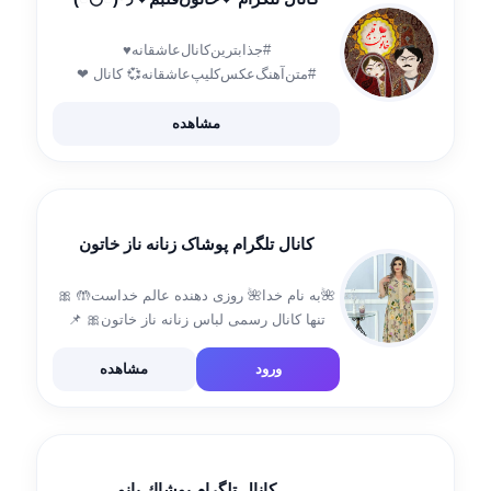
#جذابترین‌کانال‌عاشقانه♥️
#متن‌آهنگ‌عکس‌کلیپ‌عاشقانه💞 کانال ❤
خاتون‌قلبم❤ متن هاش عالیه😍 تقدیم کنید به
عشقتون✌ دوستان عزیزم لطفا فروارد یادتون
مشاهده
نره✔ آی دی ارتباطی: @aliyunesi
کانال تلگرام پوشاک زنانه ناز خاتون
🌺به نام خدا🌺 روزی دهنده عالم خداست🤲 🎀
تنها کانال رسمی لباس زنانه ناز خاتون🎀 📌
تبریز-خیابان امام خمینی-پاساژ جواهر-طبقه اول
❌فروش به صورت حضوری نداریم ❌ رضایت
ورود
مشاهده
مشتری ناز خاتون👇🌹 @Rezayat_Nazkhatoon
ارتباط با ما👇 🆔 @saraplm23 […]
کانال تلگرام پوشاك بانو