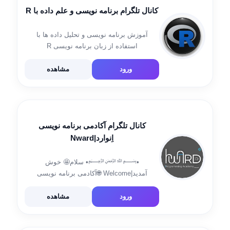
کانال تلگرام برنامه نویسی و علم داده با R
آموزش برنامه نویسی و تحلیل داده ها با
استفاده از زبان برنامه نویسی R
ورود
مشاهده
کانال تلگرام آکادمی برنامه نویسی
اِنوارد|Nward
•﷽• سلام🤩 خوش
آمدید|Welcome 🌐آکادمی برنامه نویسی
انوارد_Nward 🌟آموزش برنامه نویسی به
صورت حرفه ای 🔥مطالب مربوط به برنامه
ورود
مشاهده
نویسی و… 👈اینجا برنامه نویس شو!👩‍💻✅ 😎
پشتیبانی: @Navid_Navidjou
Nward_programming Academy 💻