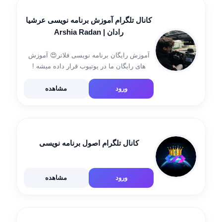
کانال تلگرام آموزش برنامه نویسی عرشیا
رادان | Arshia Radan
آموزش رایگان برنامه نویسی فلاتر😍 آموزش
های رایگان ما در یوتیوب قرار داده میشه !
Instagram 👇 : Instagram.com/arshiyaradan
YouTube 👇 :
ورود
مشاهده
outube.com/channel/UC58HyRRmJaKXNrd_oeorGMA
کانال تلگرام اصول برنامه نویسی
ورود
مشاهده