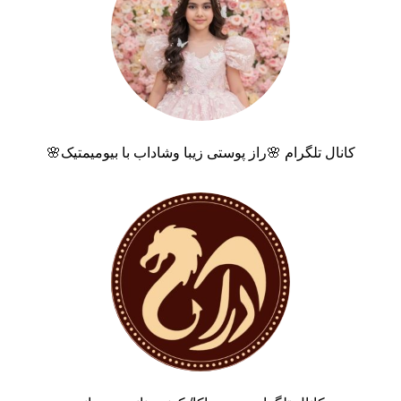
کانال تلگرام 🌸راز پوستی زیبا وشاداب با بیومیمتیک🌸