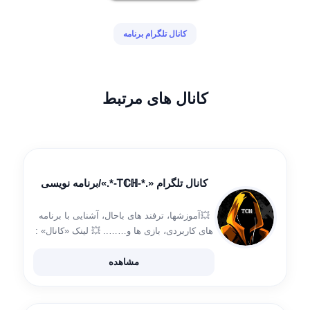
کانال تلگرام برنامه
کانال های مرتبط
کانال تلگرام «.*-Ꭲℂℍ-*.»/برنامه نویسی
💥آموزشها، ترفند های باحال، آشنایی با برنامه
های کاربردی، بازی ها و…….. 💥 لینک «کانال» :
https://t.me/TCH_AT لینک «گروه»:
https://t.me/CHAT_TCH_AT
مشاهده