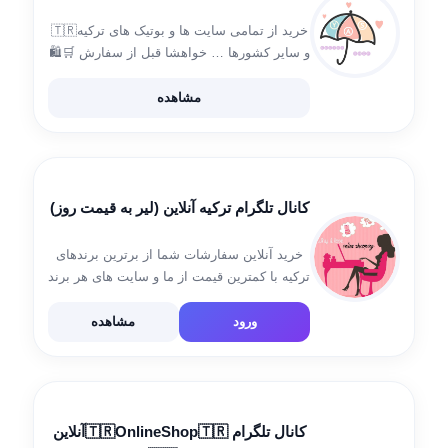
خرید از تمامی سایت ها و بوتیک های ترکیه🇹🇷
و سایر کشورها … خواهشا قبل از سفارش 🛒🛍
قیمت حواله ارزی 🤑را بپرسید 😝 برای سفارش
به آیدی های زیر پیام دهید: @yas_yac
مشاهده
کانال تلگرام ترکیه آنلاین (لیر به قیمت روز)
خرید آنلاین سفارشات شما از برترین برندهای
ترکیه با کمترین قیمت از ما و سایت های هر برند
در ترکیه خرید کنید و از اورجینال بودن و با
کیفیت بودن اون مطمئن شید. ارتباط با […]
ورود
مشاهده
کانال تلگرام 🇹🇷OnlineShop🇹🇷آنلاین