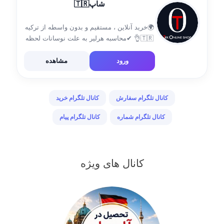
شاپ🇹🇷
🌍خرید آنلاین ، مستقیم و بدون واسطه از ترکیه
🇹🇷👌 ✔محاسبه هرلیر به علت نوسانات لحظه
ای اعلام میشود💵 🚚 ارسال به سراسر ایران
سفارش از طریق ادمین ها: @s19s85s
ورود
مشاهده
@Jordan_Juniorr
tps://chat.whatsapp.com/B8CMHqgrQwO3FAs0L4tJHZ
لینک‌کانال وات ورود […]
کانال تلگرام سفارش
کانال تلگرام خرید
کانال تلگرام شماره
کانال تلگرام پیام
کانال های ویژه