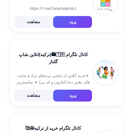
https://t.me/Sarashopkids1
ورود
مشاهده
کانال تلگرام 🇹🇷🛍️(ترکیه)انلاین شاپ
گلناز
🔸خريد آنلاين از تمامي برندهاي ترك و سایت
های معتبر دنیا (امازون و ای بی) 🔸 مناسبترین
نرخ لیر ، تحویل دو هفته پس از ثبت سفارش .
🔴 ثبت سفارش در واتسپ و تلگرام […]
ورود
مشاهده
کانال تلگرام خرید از ترکیه🤩🥰