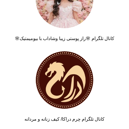
کانال تلگرام 🌸راز پوستی زیبا وشاداب با بیومیمتیک🌸
کانال تلگرام چرم دراکا/ کیف زنانه و مردانه