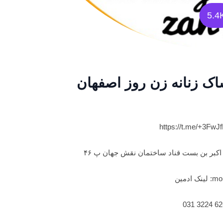
5.4
شاک زنانه زن روز اصفهان
https://t.me/+3F