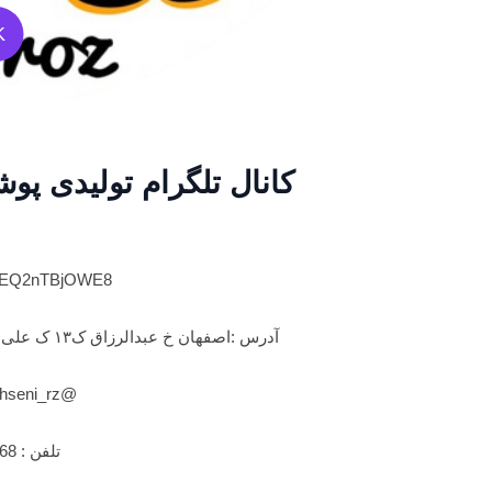
K
کانال تلگرام تولیدی پو
wJfEQ2nTBjOWE8
آدرس :اصفهان خ عبدالرزاق ک۱۳ ک علی اکبر بن بست قناد ساختمان نقش جهان پ ۴۶
@mohseni_rz: لینک ادمین
تلفن : 6268 3224 031