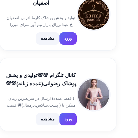
اصفهان
تولید و پخش پوشاک کارما ادرس اصفهان
خ عبدالرزاق بازار نیم آور سرای میرزا
کوچک رضائی کانال بدون تبادلات تلگرام
https://t.me/taniaposhak کانال دوم
ورود
مشاهده
سفارشات تلگرام @karmapooshak1
آیدی جهت ثبت سفارش
@Rezarezai7575 تلفن 09136988825
09013919376 ورود […]
کانال تلگرام 💯💯تولیدی و پخش
پوشاک رضوانی(عمده زنانه)💯💯
( فقط عمده) ارسال در سریعترین زمان
ممکن با ( پست،تیپاکس،ترمینال)🚚 قیمت
تولیدی،زیر قیمت بازار💯 🏧خرید حضوری
و آنلاین💖 آدرس:اصفهان،خ حکیم،ک باغ
ورود
مشاهده
قلندرها آیدی ثبت سفارش👇🏻
@Sabtesefareshe5 تلفن