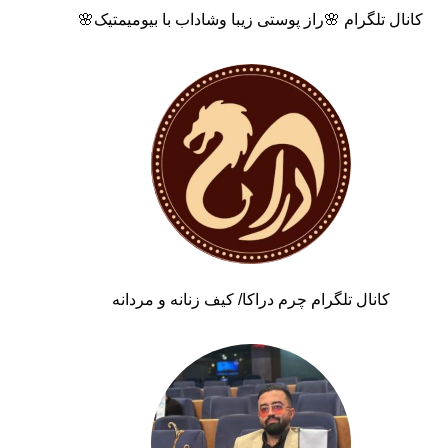
کانال تلگرام 🌸راز پوستی زیبا وشاداب با بیومیمتیک🌸
کانال تلگرام چرم دراکا/ کیف زنانه و مردانه