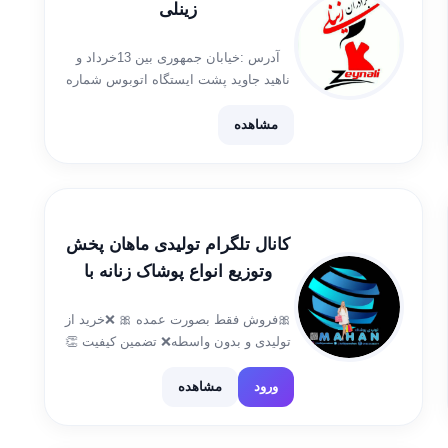
زینلی
آدرس :خیابان جمهوری بین 13خرداد و
ناهید جاوید پشت ایستگاه اتوبوس شماره
تلفن:09372750680. ای دی ثبت سفارش:
@sabtsefareshtaheri لینک کانال اعتماد
مشاهده
سازی: https://t.me/etemadsazizine
کانال تلگرام تولیدی ماهان پخش
وتوزیع انواع پوشاک زنانه با
بهترین کیفیت
🎀فروش فقط بصورت عمده 🎀 ❌خرید از
تولیدی و بدون واسطه❌ تضمین کیفیت 👏
ارسال به سراسر کشور شماره تلفن👇🏿
۰۹۳۵۳۴۳۶۵۱۹ ۰۹۱۲۸۴۹۷۴۶۲ جهت خرید
ورود
مشاهده
حضوری وثبت سفارش 👇🏿 @aramsh_61
لینگ کانال 👎 @tolidimahan61 ورود به