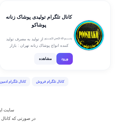
تماس09165686295📞 👗👘👒🧥🎀
کانال تلگرام تولیدی پوشاک زنانه
پوشاکو
﷽ از تولید به مصرف تولید
کننده انواع پوشاک زنانه تهران : بازار
بزرگ بازار مسگرها گذر لوطی صالح پاساژ
پارسیان گذر سوم پلاک ۲/۷۳ تلفن تماس :
ورود
مشاهده
09388562006 《《《 🌟 با مدیریت جدید
🌟 […]
کانال تلگرام فروش
کانال تلگرام ادمین
سایت ایر
در صورتی که کانال تبلیغ شده م