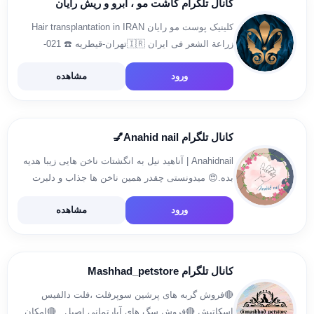
کانال تلگرام کاشت مو ، ابرو و ریش رایان
کلینیک پوست مو رایان Hair transplantation in IRAN
زراعة الشعر فی ایران 🇮🇷تهران-قیطریه ☎️ 021-
40224406-08 . 📲واتس آپ(WhatsApp): 👩🏼خانم
ورود
مشاهده
جلیلی: +98 9199211092 @tahrayan👉🏻تلگرام 📲واتس
آپ(WhatsApp) 👩🏼خانم بهادری: +98 9960795192
@baha
کانال تلگرام Anahid nail💅
Anahidnail | آناهید نیل به انگشتات ناخن هایی زیبا هدیه
بده.😍 میدونستی چقدر همین ناخن ها جذاب و دلبرت
میکنن 🤤 پس چرا قشنگشون نکنی 🥲 به خدمات کاشت
ورود
مشاهده
ناخن من یه سر بزن❤️ Instagram: […]
کانال تلگرام Mashhad_petstore
🔴فروش گربه های پرشین سوپرفلت ،فلت دالفیس
اسکاتیش 🔴فروش سگ های آپارتمانی اصیل . 🔴امکان