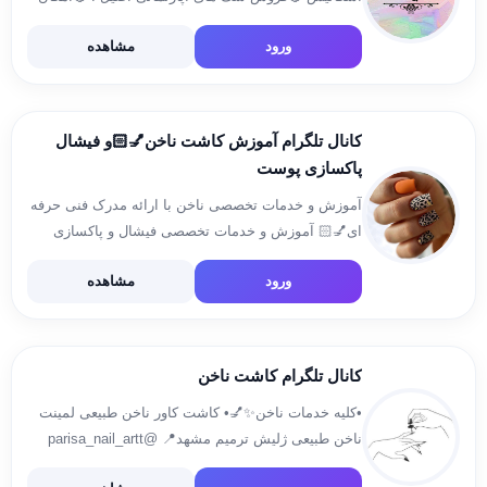
بازدید حضوری در محیط کلینیک 🔴کاشت میکروچیپ
ورود
مشاهده
رایگان برای گربه های فروخته شده. 🔴عقیم سازی با ۵۰
درصد تخفیف برای […]
کانال تلگرام آموزش کاشت ناخن💅🏻و فیشال
پاکسازی پوست
آموزش و خدمات تخصصی ناخن با ارائه مدرک فنی حرفه
ای💅🏻 آموزش و خدمات تخصصی فیشال و پاکسازی
صورت 🧖‍♀️ هیدرودرمی،درمان لک و جوش و منافذ پوست
ورود
مشاهده
و چین و چروک های صورت جهت رزرو […]
کانال تلگرام کاشت ناخن
•کلیه خدمات ناخن✨💅• کاشت کاور ناخن طبیعی لمینت
ناخن طبیعی ژلیش ترمیم مشهد📍 @parisa_nail_artt