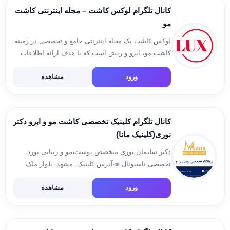
کانال تلگرام لوکس کاشت – مجله اینترنتی کاشت
مو
لوکس کاشت یک مجله اینترنتی جامع و تخصصی در زمینه
کاشت مو، ابرو و ریش است که با هدف ارائه اطلاعات
علمی و به روز به مخاطبان خود فعالیت می‌کند. تماس با
ورود
مشاهده
کلینیک کاشت مو […]
کانال تلگرام کلینیک تخصصی کاشت مو و ابرو دکتر
نوری(کلینیک مانا)
دکتر سلیمان نوری متخصص پوست،مو و زیبایی بورد
تخصصی ناسیونال 📣آدرس کلینیک: مشهد. بلوار ملک
آباد. سه راه خیام. نبش خیام ۳ . پلاک ۵۴. ساختمان مانا
ورود
مشاهده
📞09151240109 📞051-37606993 📞051-37606994