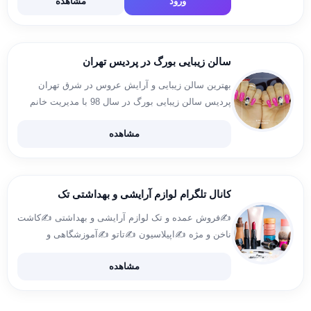
ورود
مشاهده
سالن زیبایی بورگ در پردیس تهران
بهترین سالن زیبایی و آرایش عروس در شرق تهران
پردیس سالن زیبایی بورگ در سال 98 با مدیریت خانم
آقائی در منطقه پردیس تهران، افتتاح شد. در حال حاضر
مشاهده
سالن جدید VIP در شهر جدید […]
کانال تلگرام لوازم آرایشی و بهداشتی تک
✍️فروش عمده و تک لوازم آرایشی و بهداشتی ✍️کاشت
ناخن و مژه ✍️اپیلاسیون ✍️تاتو ✍️آموزشگاهی و
آرایشگاهی ✍️لوازم برقی آرایشی و… ⁦❤️⁩پرداخت ⁦هزینه
مشاهده
قبل ارسال ⁦❤️⁩ارسال به سراسر کشور جهت سفارش
ادمین @Arayeshtak11 لینک کانال […]