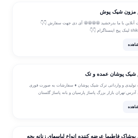
م مزون شیک پوش
نلاین با ما بدرخشید 🤩🤩🤩🤩 آی دی جهت سفارش 👇👇
@shikpush_admin لینک پیج اینستاگرام 👇👇
https://www.instagram.com/mezon_shikpush1 آی دی کانال تلگرام👇👇
اهده
م شیک پوشان عمده و تک
 تولیدی و وارداتی ترک شیک پوشان ♦️ سفارشات به صورت فوری
درس:تهران بازار بزرگ پاساژ پارسیان و بانه پاساژ گلستان
09029368460 📲 @hoseyni820🆔️ https://t.me/+8WpUxBNl9qllOWM8 کانال اعتماد
اهده
 پوشاک فاطیما عرضه کننده انواع لباسهای زنانه بچه