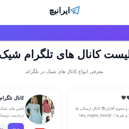
ایرانیچ
یست کانال های تلگرام شیک
معرفی انواع کانال های شیک در تلگرام
💚
کانال تلگرام
متنوع آقایان😎 کانال ارسالی ها
لباس های شیک ،
👈 https://t.me/ersalihayposti سفارش ساخت طلا و نقره👈 @tala_noghre_best
ورود
مش