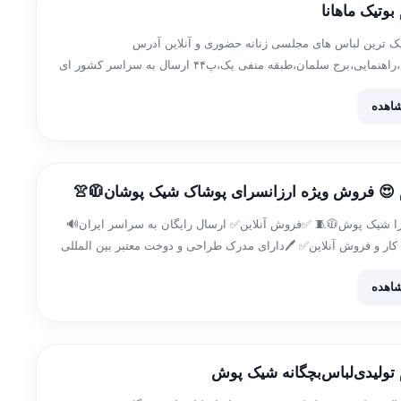
بوتیک ماهانا
 ترین لباس های مجلسی زنانه حضوری و آنلاین آدرس
فروشگاه:مشهد،راهنمایی،برج سلمان،طبقه منفی یک،پ۴۴ ارسال به سراسر کشور ای
mjavan38
اهده
م 😍 فروش ویژه ارزانسرای پوشاک شیک پوشان🧥👚
را شیک پوش🧥🧵 ✅فروش آنلاین✅ ارسال رایگان به سراسر ایران🔊
ه کار و فروش آنلاین✅ 🖊️دارای مدرک طراحی و دوخت معتبر بین المللی
اهده
م تولیدی‌لباس‌بچگانه شیک پوش