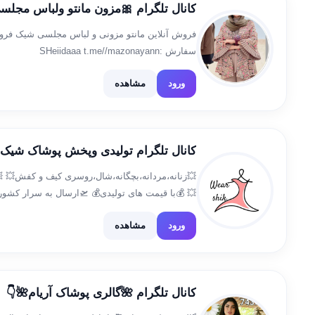
کانال تلگرام 🎀مزون مانتو ولباس مجلسی
فروش آنلاین مانتو مزونی و لباس مجلسی شیک فر
سفارش :SHeiidaaa t.me//mazonayann
ورود
مشاهده
کانال تلگرام تولیدی وپخش پوشاک شیک
💥زنانه،مردانه،بچگانه،شال،روسری کیف و کفش💥
💥 💰با قیمت های تولیدی💰 🛫ارسال به سرار کشور
نشانی:زنجان-ابهر-میدان مصلی-نبش بانک ملی-پلاک ۳ سفارش آنلاین: @hikadmin22
ورود
مشاهده
کانال تلگرام 🌺گالری پوشاک آریام🌺👇