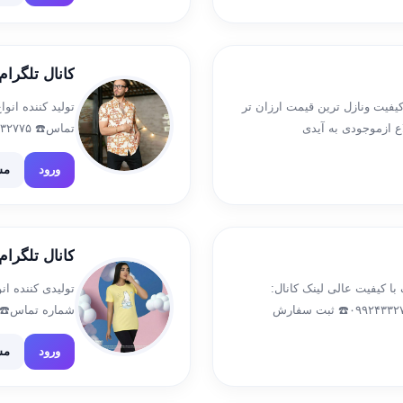
کانال تلگرام
کیفیت ونازل ترین قیمت ارزان تر
تولید کننده ان
 ازموجودی به آیدی
تماس☎️ ۰۹۲۲۴۳۳۲۷۷۵ ثبت سفارش🛍 @sabtesefareh
 انتخاب شما مخصوص شیک پسندان شعبه
ورود
مش
کانال تلگرام
ا کیفیت عالی لینک کانال:
تولیدی کننده ا
آدرس:جزيره قشم درگهان بازار قديم لاين وسط ۰۹۹۲۴۳۳۲۷۷۵☎️ ثبت سفارش
شماره تماس☎️ ۰۹۲۲۴۳۳۲۷۷۵ ثبت سفارش🛍 @btesefareh
ورود
مش