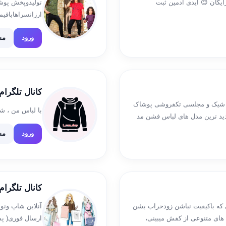
ایگان 😇 ایدی ادمین ثبت
تولیدوپخش پوشا
 @sajjad_nadri
ورود
مش
کانال تلگرا
نانه شیک و مجلسی تکفروشی پوشاک
با لباس من ، ش
دید ترین مدل های لباس فشن مد
ورود
مش
کانال تلگرا
 که باکیفیت نباشن زودخراب بشن
آنلاین شاپ ونو
های متنوعی از کفش میبینی،