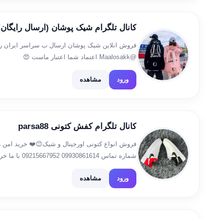
کانال تلگرام شیک پوشان (ارسال رایگان)
فروش انلاین شیک پوشان ارسال ب سراسر ایران 
@Maalosakk اعتماد شما اعتبار ماست 😍
ورود
مشاهده
کانال تلگرام کفش کتونی parsa88
شماره تماس 861614
کتونیها6و12ماه ضمانت یک هفته مهلت تست دارن
ورود
مشاهده
.بسکتبال،والیبال،هندبال،دومیدانی ورود […]