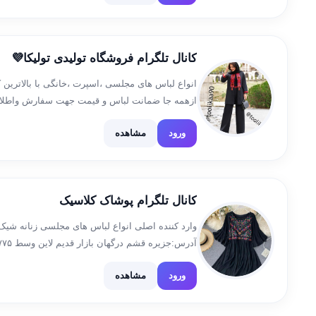
کانال تلگرام فروشگاه تولیدی تولیکا💜
انواع لباس های مجلسی ،اسپرت ،خانگی با بالاترین 
ازهمه جا ضمانت لباس و قیمت جهت سفارش واطلاع
@Toolikaa90❣️❣️مراجعه کنید باتشکرازحسن
ورود
مشاهده
[…]
کانال تلگرام پوشاک کلاسیک
وارد کننده اصلی انواع لباس های مجلسی زنانه شیک ب
sabtesefareh@
ورود
مشاهده