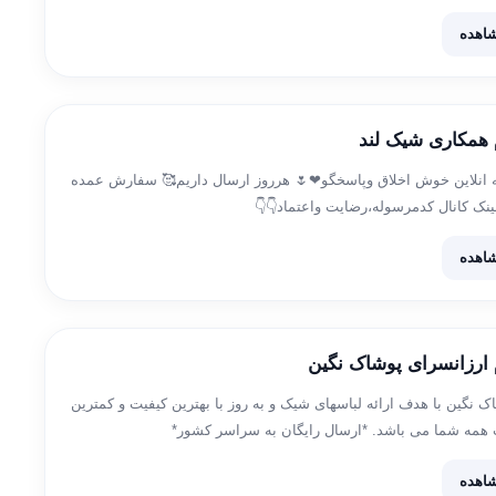
زل تهران […]
اهده
م همکاری شیک لند
۲۴ ساعته انلاین خوش اخلاق وپاسخگو❤🌷 هرروز ارسال داریم🥰 سفارش عمده
ینک کانال کدمرسوله،رضایت واعتماد👇👇
https: پی وی ادمین 👇👇 @shikland4
اهده
م ارزانسرای پوشاک نگین
 نگین با هدف ارائه لباسهای شیک و به روز با بهترین کیفیت و کمترین
همه شما می باشد. *ارسال رایگان به سراسر کشور*
اهده