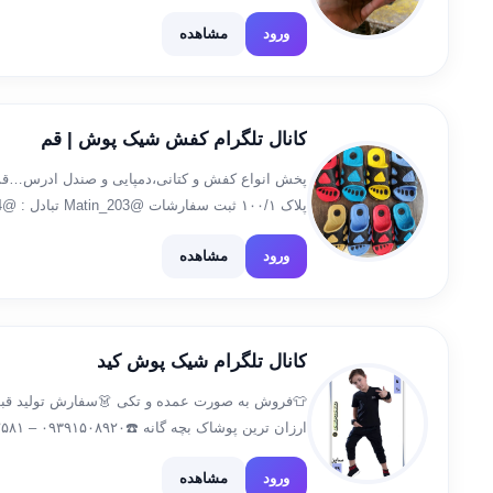
میتونی بابهترین قیمت باکیفیت ترین کفش روبرای فر
ورود
مشاهده
سفارش @Mahdimz7 […]
کانال تلگرام کفش شیک پوش | قم
پخش انواع کفش و کتانی،دمپایی و صندل ادرس…قم.ب
پلاک ۱۰۰/۱ ثبت سفارشات @Matin_203 تبادل : @matinnn12684
ورود
مشاهده
کانال تلگرام شیک پوش کید
👕فروش به صورت عمده و تکی 👗سفارش تولید قبول 
#شیک
ورود
مشاهده