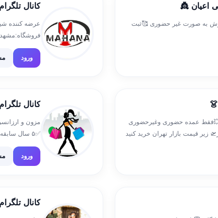
 اعیان 👸
کانال تلگرام 
وش به صورت غیر حضوری 🥰ثبت
عرضه کننده شیک
دی جهت سفارش @ 09151190972
ورود
مش
👗
کانال تلگرا
 💥فقط عمده حضوری وغیرحضوری
مزون و ارزانس
 زیر قیمت بازار تهران خرید کنید
✅۵ سال سابق
s
🟣
ورود
مش
کانال تلگرا