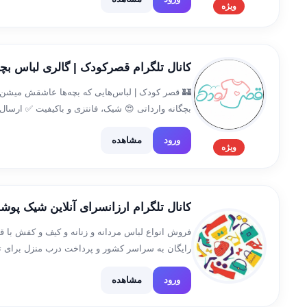
ویژه
کانال تلگرام عمده
کانال تلگرام قصرکودک | گالری لباس بچگ
🏰 قصر کودک | لباس‌هایی که بچه‌ها عاشقش میشن
بچگانه وارداتی 😍 شیک، فانتزی و باکیفیت ✅ ارسال
ورود
مشاهده
ویژه
کانال تلگرام ارزانسرای آنلاین شیک پوش
فروش انواع لباس مردانه و زنانه و کیف و کفش با
رایگان به سراسر کشور و پرداخت درب منزل برای ته
سفارش به آیدی زیر پیام […]
ورود
مشاهده