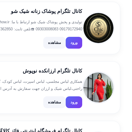
کانال تلگرام پوشاک زنانه شیک شو
حضرتی،مج
ورود
مشاهده
@NonJournalChicshow
کانال تلگرام ارزانکده نوپوش
همکاری لباس مجلسی، لباس اسپرت، لباس کودک، ک
راحتی،لباس شیک و ارزان جهت سفارش به آدرس ادمین //t.me/mezonnoposh
ورود
مشاهده
کانال تلگرام فروشگاه اینترنتی فائز کالا