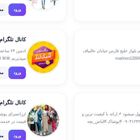
زنددلبندتون خریداری کنیدثبت
پرداخت درب من
ورود
مش
کانال تلگرا
لوار خلیج فارس.خیابان عالیباف
ادمین 
میپذیریم 🌺🌺 ل
//t.me/+3M8Sf3Rm4upkOTY8
ورود
مش
کانال تلگرا
میشود 📌ارائه با کیفیت ترین و
ارزانسرای پوشاک
ارزان ترین پوشاک بچه گانه ☎️۰۹۳۹۱۵۰۸۹۲۰ – ۰۹۰۳۱۲۳۲۵۸۱ #پوشاک #لباس_بچه
قیمت در خدمت 
ورود
مش