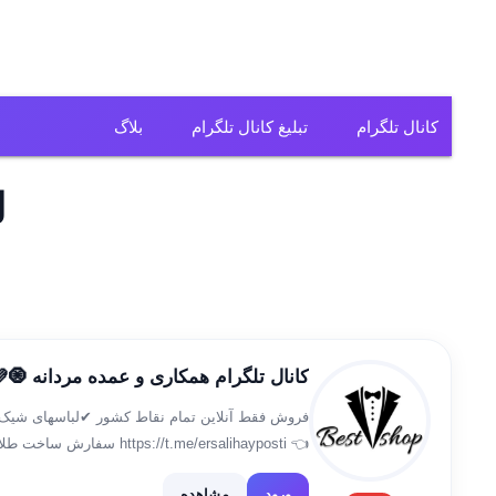
کانال تلگرام
تبلیغ کانال تلگرام
بلاگ
کانال تلگرام فیلم
ل
کانال تلگرام سریال
کانال تلگرام آهنگ
کانال تلگرام ریمیکس
کانال تلگرام همکاری و عمده مردانه 🧿
کانال تلگرام لباس
فروش فقط آنلاین تمام نقاط کشور ✔لباسهای شیک و 
کانال تلگرام تولیدی
ثبت سفارش👇 🆔️ @A_best81
کانال تلگرام فروشگاه
ورود
مشاهده