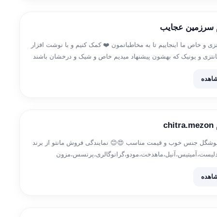
م سرزمین عجایب
تزی و خاص ما اینجاییم تا به مخاطبانمون ❤️ کمک کنیم و با نوشت افزار
فانتزی و یونیک که بهشون پیشنهاد میدیم خاص و شیک و درخشان باشند
اهده
c
خوشگل جنس خوب و قیمت مناسب 😍😊 نمایندگی فروش مانتو از برند
مدلیست،آمیتیس،آنیل،ماهدخت،مودو،گرانوگالری،پرنسس،مزون
تیام،سلین،تی تی،بومبا،السانا،هوپاد،باتیک و……. جهت سفارش به ایدی: @chitra_98
اهده
@