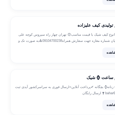
 تولیدی کیف علیزاده
انوع کیف شیک با قیمت مناسب😍 تهران چهار راه سیروس کوچه علی
مرادی پاساژ جهان شماره مغازه جهت سفارش همراه09104700238🔺به صورت تک و
ید حضوری وانلاین🔹ارسال ب سراسر کشورتولیدی و […]
اهده
م ساعت ⌚️ شیک
زنانه⌚️ بچگانه ✔پرداخت آنلاین=ارسال فوری به سراسرکشور آیدی ثبت
اهده