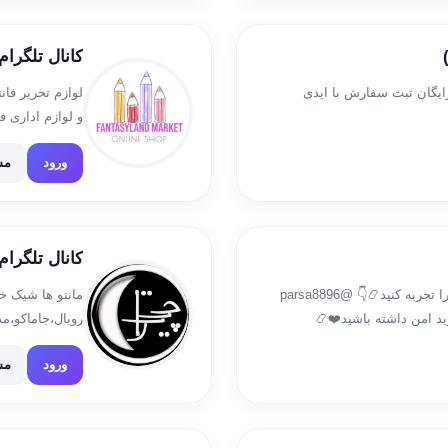
کانال تلگرا
رایگان ثبت سفارش با ایدی
لوازم تحریر فان
و لوازم اداری 
سفارش : […]
ورود
مش
کانال تلگرام hitra.mezon
فروش انواع کتونی اورجینال و شیک😊❤️ خرید امن را تجربه کنید📿👇 @parsa8896
مانتو ها شیک 
09930 09215667952 با ما خرید امن داشته باشید❤️📿
رویال،جاماکو،
 انواع کتونی حرفه ای
ورود
مش
Chitra98Zahra