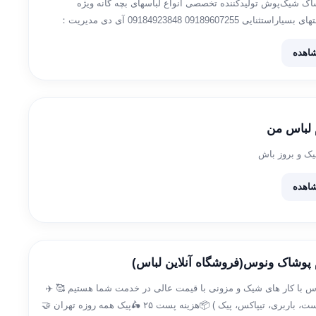
ک شیک‌پوش تولیدکننده تخصصی انواع لباسهای بچه گانه ویژه
ارزانسراهاباقیمتهای بسیاراستثنایی 09189607255 09184923848 آی دی مدیریت：
Admin:
اهده
م لباس من
یک و بروز باش
اهده
م پوشاک ونوس(فروشگاه آنلاین لباس)
س با کار های شیک و مزونی با قیمت عالی در خدمت شما هستیم 🥰 ✈️
ارسال فوری( پست، باربری، تیپاکس، پیک ) 📦هزینه پست ۲۵ 🛵پیک همه روزه تهران 🤝