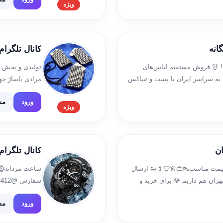
کفش […]
ویژه
انه
کانال تلگرام
! 👗 فروش مستقیم لباس‌های
تولیدی و پخش 
 به سراسر ایران با پست و تیپاکس
عمده امکان خر
ورود
مش
ویژه
ان
کانال تلگرا
 قیمت مناسب👠👜👗👕💄👟 ارسال
ساعت مردانه⌚️ 
ران هم داریم 💎 برای خرید و
سفارش @bahar6412 ❣️ ارسال رایگان
ورود
مش