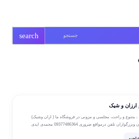
search
 ارزان و شیک
 متنوع و راحت، مجلسی و مزونی در فروشگاه ما ( ازان وشیک)
درخدمت دوستان وبزرگواران تلفن درمواقع ضروری 09377486364 محمدی ایدی
سفارش @Mehrii1252 ینک کانال اعتمادمشتری https://t.me/rjmhmdj فروشگاه کیف و
اهده