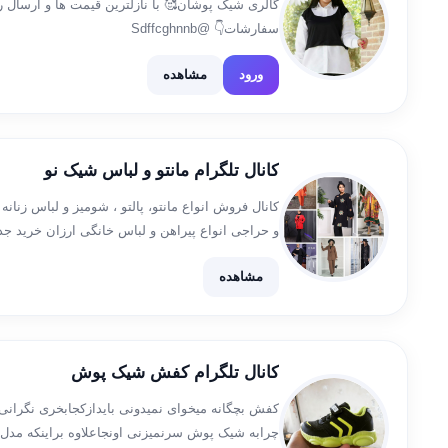
گالری شیک پوشان🥰 با نازلترین قیمت ها و ارسال ر
سفارشات👇 @Sdffcghnnb
ورود
مشاهده
کانال تلگرام مانتو و لباس شیک نو
کانال فروش انواع مانتو، پالتو ، شومیز و لباس ز
و حراجی انواع پیراهن و لباس خانگی ارزان خرید ج
بانوان، طرح های دخترانه […]
مشاهده
کانال تلگرام کفش شیک پوش
کفش بچگانه میخوای نمیدونی بایدازکجابخری نگرانی
چرابه شیک پوش سرنمیزنی اونجاعلاوه براینکه مدل 