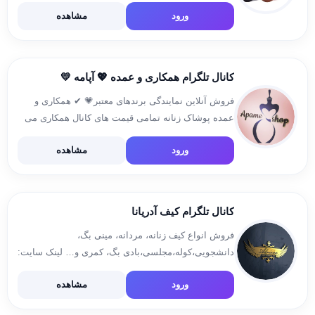
سفارش @mezon_ana_gallery
ورود
مشاهده
کانال تلگرام همکاری و‌ عمده 💖 آپامه 💛
فروش آنلاین نمایندگی برندهای معتبر💗 ✔ همکاری و
عمده پوشاک زنانه تمامی قیمت های کانال همکاری می
باشد✔✅ بدون پرداخت سفارش ثبت نمیشود❌ ثبت
ورود
مشاهده
سفارش👈 @Mona_113M کانال ارسالی ها👈
https://t.me/ersali_apame
کانال تلگرام کیف آدریانا
فروش انواع کیف زنانه، مردانه، مینی بگ،
دانشجویی،کوله،مجلسی،بادی بگ، کمری و… لینک سایت:
👇👇👇 www.adrianabag.com آیدی
ورود
مشاهده
اینستاگرام:adrianabag2023 @adrianaadmin :ارتباط با
ادمین: