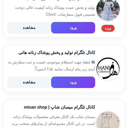
تولید و پخش عمده پوشاک زنانه کیفیت عالی دوخت
تضمینی قبول سفارشات Chnnl:
https://t.me/lebasbanooyek Admin: @Mmizadee
ورود
مشاهده
ویژه
کانال تلگرام تولید و پخش پوشاک زنانه هانی
🛍 لطفا جهت استعلام موجودی، قیمت و ثبت سفارش به
آیدی زیر پیام ارسال نمایید 🙏 ❗️ ادمین👇
@Hani_Collection_Admin
ورود
مشاهده
کانال تلگرام میسان شاپ | misan shop
میسان شاپ یک کانال معرفی محصولات پوشاک زنانه
است. در این کانال مجموعه‌ای از مدل‌های منتخب برند