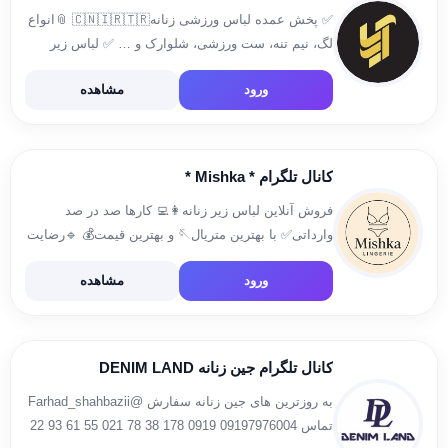
✅ پخش عمده لباس ورزشی زنانه🇨🇳🇮🇷🇹🇷 📎انواع
لگ، نیم تنه، ست ورزشی، شلوارک و … ✅ لباس زیر
زنانه 🇨🇳🇮🇷 🖇انواع شورت، سوتین، ست و … 📍
ورود
مشاهده
آدرس: بازار بزرگ تهران، بازار عباس آباد 📱ثبت
سفارشات: […]
کانال تلگرام * Mishka *
فروش آنلاین لباس زیر زنانه👩‍💻 کارها صد در صد
وارداتی✅ با بهترین متریال🪡 و بهترین قیمت💰 🔹️رضایت
شما اعتبار ماست🔹️ جهت ثبت سفارش به آیدی‌های زیر
ورود
مشاهده
پیام بدید:🌸 @Lifwx @s_h_i_va
کانال تلگرام جین زنانه DENIM LAND
به روزترين هاى جين زنانه سفارش @Farhad_shahbazii
تماس 09197976004 0919 178 38 78 021 55 61 93 22