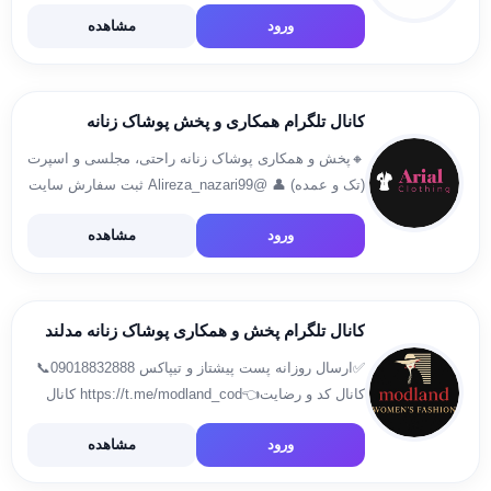
خرید حضوری👇👇👇 🔷تهران، بازار بزرگ، حمام چال،
ورود
مشاهده
سراى پارسيان، منفی۲ ،گذر٧، پلاك ۱/۲۱۵ 🔷تهران، بازار
بزرگ، حمام […]
کانال تلگرام همکاری و پخش پوشاک زنانه
🔸پخش و همکاری پوشاک زنانه راحتی، مجلسی و اسپرت
(تک و عمده) 👤 @Alireza_nazari99 ثبت سفارش سایت
arialpooshak.ir 📞📞 09215232052 علیرضا نظری 📌
ورود
مشاهده
آدرس: تهران، بازاربزرگ، بازار عباس آباد،پاساژ المهدی
4،طبقه دوم پلاک 534 ورود […]
کانال تلگرام پخش و همکاری پوشاک زنانه مدلند
✅️ارسال روزانه پست پیشتاز و تیپاکس 09018832888📞
کانال کد و رضایت👈https://t.me/modland_cod کانال
برگشتی👈@marjoiimodland ارتباط با ادمین👈
ورود
مشاهده
@sadoghi1364 کانال روبیکا👈
https//rubika.ir/modland_shop Instagram: