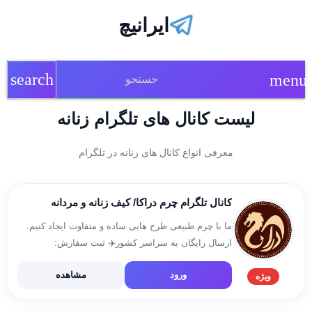
ایرانیچ
search
menu
لیست کانال های تلگرام زنانه
معرفی انواع کانال های زنانه در تلگرام
کانال تلگرام چرم دراکا/ کیف زنانه و مردانه
ما با چرم طبیعی طرح هایی ساده و متفاوت ایجاد کنیم.
ارسال رایگان به سراسر کشور✈️ ثبت سفارش:
@Draka_Telegram کانال کد رهگیری ها:
ورود
مشاهده
@rahgiri_draka اینستاگرام:
ویژه
https://www.instagram.com/draka.ir
utm_source=qr&r=nameta