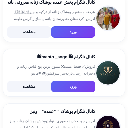
کانال تلگرام پخش عمده پوشاک زنانه معروفی بانه
عرضه مستقیم پوشاک زنانه از ترکیه و چین🇹🇷🇨🇳
ادرس: کردستان ،شهرستان بانه، پاساژ زاگرس طبقه
همکف پلاک ۹۳ تلگرام:09185987425معروفی📞
ورود
مشاهده
فروشگاه:08734217634☎️ (فروش فقط به صورت عمده
تک فروشی نداریم) لینک کانال
https://t.me/poshakmarofi
کانال تلگرام 🛍️manto _sogol🛍️
فروش‌✅ فقط عمده❌ متنوع ترین پیج لباس زنانه و
دخترانه ارسال‌بار‌به‌‌سراسر‌کشور🚛 #مانتو
@milad_lahoti ثبت سفارش👆 ادمین:09368782420
ورود
مشاهده
لاهوتی:09918536561 تلفن‌دفتر پخش:02140251723
آدرس:تهران‌بازار‌بزرگ‌پاساژ‌پارسیان‌‌همکف‌‌گذر8‌پلاک3.167
کانال تلگرام پوشاک ” “عمده” ” ونیز
آدرس جهت خریدحضوری: تولیدوپخش پوشاک زنانه ونیز
اصفهان_خیابان عبدالرزاق_کوچه شماره9 (بازارچه سینه