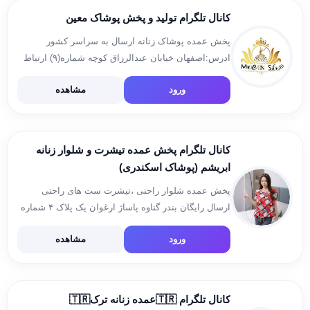
کانال تلگرام تولید و پخش پوشاک معین
پخش عمده پوشاک زنانه ارسال به سراسر کشور
ادرس:اصفهان خیابان عبدالرزاق کوچه شماره(۹) ارتباط
با ادمین: https://t.me/moeinamooeifard کانال
ورود
مشاهده
اعتماد:https://t.me/rezayatpooshakmoein شماره
تماس:۰۹۳۰۸۵۲۱۶۶۲
کانال تلگرام پخش عمده تیشرت و شلوار زنانه
ابریشم (پوشاک اسکندری)
پخش عمده شلوار راحتی ،تیشرت ست های راحتی
ارسال رایگان بندر گناوه پاساژ ارغوان یک پلاک ۴ شماره
تماس ۰۹۱۷۹۷۴۳۳۰۳ کانال رسیدهای پستی
ورود
مشاهده
https://t.me/abrissham @abbas_es33 اینستا
https://instagram.com/abrisham3303
igshid=NGExMmI2YTkyZg==
کانال تلگرام 🇹🇷عمده زنانه ترک🇹🇷