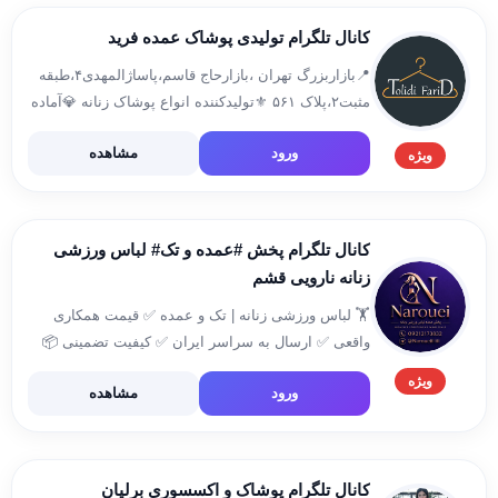
کانال تلگرام تولیدی پوشاک عمده فرید
📍بازاربزرگ تهران ،بازارحاج قاسم،پاساژالمهدی۴،طبقه
مثبت۲،پلاک ۵۶۱ ⚜️تولیدکننده انواع پوشاک زنانه 💎آماده
همکاری با پخش کنندگان وبنکداران عزیز🌹 👨🏻‍💻
ورود
مشاهده
۰۹۳۷۲۱۸۷۹۱۹ 👩🏻‍💻۰۹۲۱۰۲۴۱۲۷۷ 🔗کانال ارسالی ها
ویژه
👇 @faridkod 🔗 ثبت سفارش 👇 @tolidii_farid
کانال تلگرام پخش #عمده و تک# لباس ورزشی
زنانه نارویی قشم
🏋️ لباس ورزشی زنانه | تک و عمده ✅ قیمت همکاری
واقعی ✅ ارسال به سراسر ایران ✅ کیفیت تضمینی 📦
سفارش تک و عمده: ارسال پیام جهت سفارش 💌
ویژه
ورود
مشاهده
@Naroueiiiiii لینگ کانال 😍 https://t.me/Naroueiiii […]
کانال تلگرام پوشاک و اکسسوری برلیان