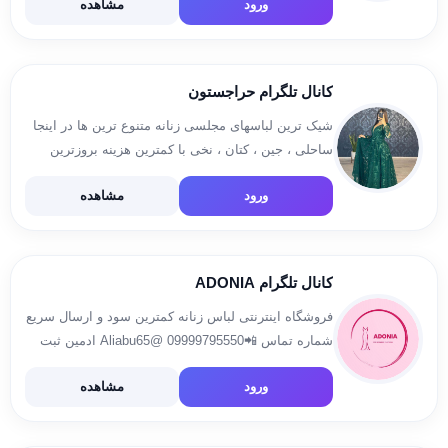
ورود
مشاهده
https://instagram.com/jco_wear1 –
https://instagram.com/jcowear_offer ☎ تماس⬇
09190829909 – 09195969617 – 09375969
کانال تلگرام حراجستون
شیک ترین لباسهای مجلسی زنانه متنوع ترین ها در اینجا
ساحلی ، جین ، کتان ، نخی با کمترین هزینه بروزترین
باشید ********************* آیدی ثبت سفارش :
ورود
مشاهده
@Haraj556080 ********************* کانال کد و
غیرژوزنال : https://t.me/hapycod5560 […]
کانال تلگرام ADONIA
فروشگاه اینترنتی لباس زنانه کمترین سود و ارسال سریع
شماره تماس 📲09999795550 @Aliabu65 ادمین ثبت
سفارش
ورود
مشاهده