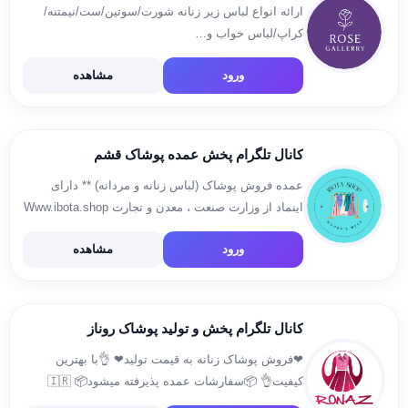
ارائه انواع لباس زیر زنانه شورت/سوتین/ست/نیمتنه/
کراپ/لباس خواب و…
ورود
مشاهده
کانال تلگرام پخش عمده پوشاک قشم
عمده فروش پوشاک (لباس زنانه و مردانه) ** دارای
اینماد از وزارت صنعت ، معدن و تجارت Www.ibota.shop
شماره تماس : تلگرام ، واتس اپ ، ایتا 09108906502
ورود
مشاهده
کانال تلگرام پخش و تولید پوشاک روناز
❤فروش پوشاک زنانه به قیمت تولید❤ 👌با بهترین
کیفیت👌 📦سفارشات عمده پذیرفته میشود📦 🇮🇷
ارسال به سراسر کشور در کمترین زمان🇮🇷 ادرس :