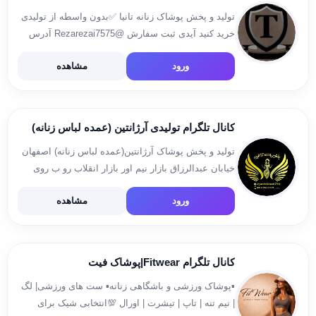
تولید و پخش پوشاک زنانه تانیا ✅بدون واسطه از تولیدی
خرید کنید آیدی ثبت سفارش @Rezarezai7575 آدرس
اصفهان بازار بزرگ نیم آور سرای میرزا کوچک پوشاک
ورود
مشاهده
تانیا تلفن جهت مشاوره و پیگیری سفارش 09136988825
09013919376 […]
کانال تلگرام تولیدی آرژانتین (عمده لباس زنانه)
تولید و پخش پوشاک آرژانتین(عمده لباس زنانه) اصفهان
خیابان عبدالرزاق بازار نیم اور بازار انقلاب رو ب روی
سرای ارم تولیدی یزدخواستی
ورود
مشاهده
(پست_تیپاکس_اتوبوس_باربری) مخصوص آس فروشان
ایدی فروش @yazdekhasti764 شماره تماس
09137643212 09304905545یزدخواستی ورود به […]
کانال تلگرام Fitwear|پوشاک فیت
▪️پوشاک ورزشی و باشگاهی زنانه▪️ ست های ورزشی| لگ
| نیم تنه | تاپ | تیشرت | اورال 💯انتخابی شیک برای