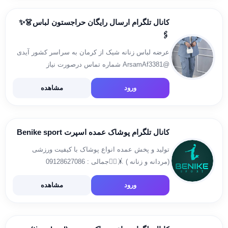
کانال تلگرام ارسال رایگان حراجستون لباس👗✨
🖇
عرضه لباس زنانه شیک از کرمان به سراسر کشور آیدی
@ArsamAf3381 شماره تماس درصورت نیاز
09370289484 کانال کد رهگیری
ورود
مشاهده
https://t.me/koodsaatgalereeshaesta کانال حراجی
کیف و کفش❤️👇 https://t.me/galeresharef ساعت
مچیمون https://t.me/Arsambabagalereshaesta
کانال تلگرام پوشاک عمده اسپرت Benike sport
تولید و پخش عمده انواع پوشاک با کیفیت ورزشی
(مردانه و زنانه ) 🤸🏃‍♀️جمالی : 09128627086
09100761031 تولید مدل مورد نظر شما در تیراژ ❤️
ورود
مشاهده
@sport4mb : آیدی سفارش آدرس دفتر : #دفترمرکزی
تهران شهرک […]