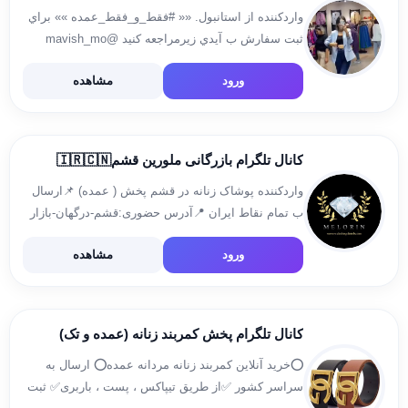
واردکننده از استانبول. «« #فقط_و_فقط_عمده »» براي
ثبت سفارش ب آيدي زيرمراجعه كنيد @mavish_mo
https://t.me/msulduzi آزربایجانغربی؛نَقَده:بازارچه
ورود
مشاهده
کالاهای مرزی شماره 18 * عمده ماویش* ش ت
۰۹۱۴۴۴۹۱۵۰۵ عسکری
کانال تلگرام بازرگانی ملورین قشم🇮🇷🇨🇳
واردکننده پوشاک زنانه در قشم پخش ( عمده) 📌ارسال
ب تمام نقاط ایران 📍آدرس حضوری:قشم-درگهان-بازار
دو دلفین-طبقه اول لاین شقایق-پلاک۲۰۵۱ 🚢🛩چین🇨🇳
ورود
مشاهده
🇨🇳 ارتباط با ما👇👇👇👇👇 📲09118060207 📲
09175408280 @pejman_na
کانال تلگرام پخش کمربند زنانه (عمده و تک)
⭕خرید آنلاین کمربند زنانه مردانه عمده⭕ ارسال به
سراسر کشور ✅از طریق تیپاکس ، پست ، باربری✅ ثبت