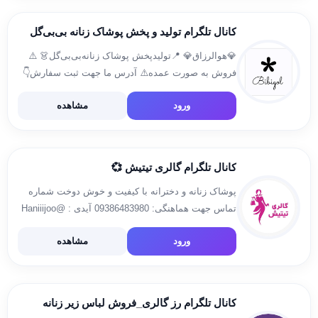
modland_shoping
کانال تلگرام تولید و پخش پوشاک زنانه بی‌بی‌گل
💎هوالرزاق💎 📍تولیدپخش پوشاک زنانه‌بی‌بی‌گل👗 ⚠️
فروش به صورت عمده⚠️ آدرس ما جهت ثبت سفارش👇
@yazdan_blossom 09216981890 یزدان
ورود
مشاهده
https://www.instagram.com/bibigol_bazar
کانال تلگرام گالری تیتیش 💞
پوشاک زنانه و دخترانه با کیفیت و خوش دوخت شماره
تماس جهت هماهنگی: 09386483980 آیدی : @Haniiijoo
ورود
مشاهده
کانال تلگرام رز گالری_فروش لباس زیر زنانه