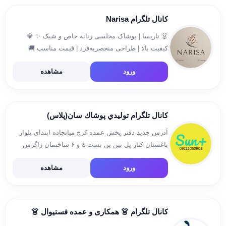
کانال تلگرام Narisa
👗 ناریسا | پوشاک مجلسی زنانه خاص و شیک ✨ 💎
کیفیت بالا | طراحی منحصربه‌فرد | قیمت مناسب 🚚
ارسال سریع به سراسر ایران 🔜 به‌زودی در دیجیکالا! 📢
ورود
مشاهده
📩 ثبت سفارش و مشاوره: […]
کانال تلگرام توليدي پوشاك سان(پلاس)
آدرس جديد دفتر پخش عمده کرج میانجاده ابتدای بلوار
باغستان کنار پل بین بن بست ٤ و ۶ ساختمان زاگرس
طبقه ۲ واحد ۲ متنوع ترین تولید کننده پوشاک زنانه
ورود
مشاهده
درکشور شمارهاي تلفن 09125053903 02634564833
[…]
کانال تلگرام 👗 همکاری و عمده فستیوال 👗