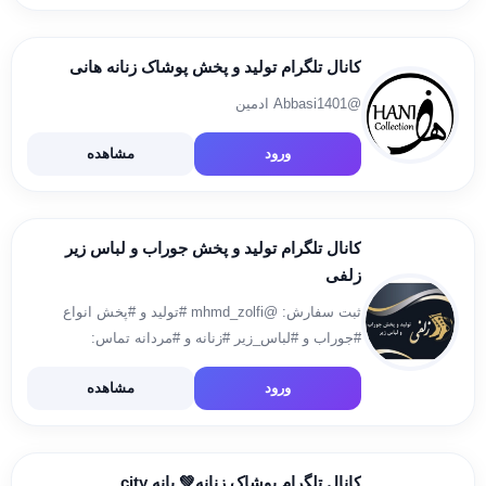
کانال تلگرام تولید و پخش پوشاک زنانه هانی
@Abbasi1401 ادمین
ورود
مشاهده
کانال تلگرام تولید و پخش جوراب و لباس زیر
زلفی
ثبت سفارش: @mhmd_zolfi #تولید و #پخش انواع
#جوراب و #لباس_زیر #زنانه و #مردانه تماس:
02155548565 09999978085 آدرس: #تهران -اتوبان
ورود
مشاهده
بهشت زهرا (س) – #صالح_آباد غربی خیابان کلهر- بعد از
چمران-انبار فیاضی
کانال تلگرام پوشاک زنانه💚 بانه city