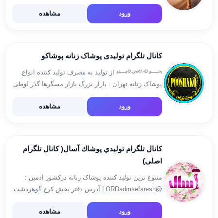
تمرین حرفه ای 📦ارسال سریع به سراسر ایران
ورود
مشاهده
✅️فروش به صورت تک و عمده […]
کانال تلگرام تولیدی پوشاک زنانه پوشاکو
﷽ از تولید به مصرف تولید کننده انواع
پوشاک زنانه تهران : بازار بزرگ بازار مسگرها گذر لوطی
صالح پاساژ پارسیان گذر سوم پلاک ۲/۷۳ تلفن تماس :
ورود
مشاهده
09388562006 《《《 🌟 با مدیریت جدید 🌟 […]
کانال تلگرام توليدي پوشاك آسال( کانال تلگرام
اصلی)
متنوع ترین تولید کننده پوشاک زنانه درکشور ادمین :
@LORDadmsefaresh آدرس دفتر پخش كرج گوهردشت
_خيابان داريوش نبش كوچه لاله روبري ميلنگ تراش
ورود
مشاهده
عدالت پلاك ٢٨٧ درب طوسي تلفن همراه 09125053903