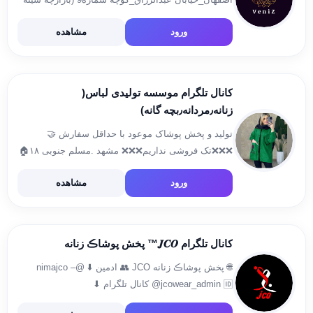
پایینی)_کوچه مسعودیه_مجتمع فدک_پخش ونیز کانال
ورود
مشاهده
رضایت 👇 @bijakveniz شماره تماس:۰۹۲۱۶۲۳۷۰۸۷
ثبت سفارش: @style60 @esfand6060
https://t.me/pakhshposhakeveniz
کانال تلگرام موسسه تولیدی لباس(
زنانه٫مردانه٫بچه گانه)
تولید و پخش پوشاک موعود با حداقل سفارش 🤝
❌❌❌تک فروشی نداریم❌❌❌ مشهد .مسلم جنوبی ۱۸🏠
ارسال به صورت تیباکس🚛 ساعت کاری از۹:۳۰صبح
ورود
مشاهده
تا۷عصر آیدی جهت ثبت سفارش: @Asstolidi کانال
رضایت مشتری: https://t.me/ghhjklkjhd ورود به […]
کانال تلگرام 𝑱𝑪𝑶™️ پخش پوشاڪ زنانه
🌐 پخش پوشاڪ زنانه JCO 👥 ادمین ⬇️ @nimajco –
@jcowear_admin 🆔 کانال تلگرام ⬇
https://telegram.me/jcowear_offer 🆔 پیج اینستاگرام ⬇