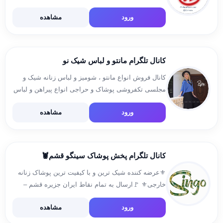
میدان 17 شهریور – پشت سرای 10 – کوچه کنار پارک –
ورود
مشاهده
پلاک 38 ارتباط با […]
کانال تلگرام مانتو و لباس شیک نو
کانال فروش انواع مانتو ، شومیز و لباس زنانه شیک و
مجلسی تکفروشی پوشاک و حراجی انواع پیراهن و لباس
خانگی ارزان جدیدترین مدل های لباس فشن مد بانوان،
ورود
مشاهده
دخترانه و زنانه آیدی سفارش @shiknoadmin […]
کانال تلگرام پخش پوشاک سینگو قشم🦞
⚜️عرضه کننده شیک ترین و با کیفیت ترین پوشاک زنانه
خارجی⚜️ 🚩ارسال به تمام نقاط ایران جزیره قشم –
شهر درگهان 📌 پاساژ قصر / طبقه اول لاین C / پلاک
ورود
مشاهده
2748 🚩جهت سفارش👇 09176080187 […]