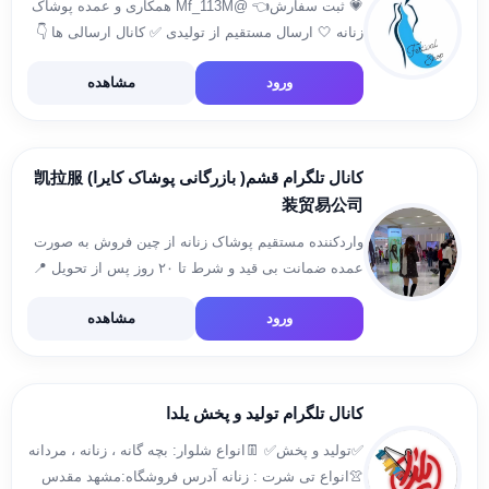
💗 ثبت سفارش👈 @Mf_113M همکاری و عمده پوشاک
زنانه 🤍 ارسال مستقیم از تولیدی ✅ کانال ارسالی ها 👇
https://t.me/ersalihayposti
ورود
مشاهده
کانال تلگرام قشم( بازرگانی پوشاک کایرا) 凯拉服
装贸易公司
واردکننده مستقیم پوشاک زنانه از چین فروش به صورت
عمده ضمانت بی قید و شرط‌ تا ۲۰ روز پس از تحویل 📍
شعبه مرکزی‌: درگهانِ قشم‌، پاساژ قصر، طبقه اول، پلاک
ورود
مشاهده
۲۵۷۵ 📞تلفن: ۰۷۶۳۵۲۸۸۲۲۶ ۶۲۸۳ ۲۸۵ […]
کانال تلگرام تولید و پخش یلدا
✅تولید و پخش✅ 👖انواع شلوار: بچه گانه ، زنانه ، مردانه
👚انواع تی شرت : زنانه آدرس فروشگاه:مشهد مقدس