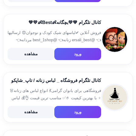
تلفن های دفتر 02634216532 […]
کانال تلگرام 💚💛بچگانه👶Best👶💛💚
فروش آنلاین ✔لباسهای شیک کودک و نوجوان😍 ارسالیها
👈 @ersali_best زنانه👈 @best_1shop مردانه👈
@best_2shop سایزبزرگ زنانه👈 @bigsize_bestshop
ورود
مشاهده
طلاونقره وبدلیجات👈 @tala_noghre_best ثبت سفارش
👇 🆔️ @A_best81
کانال تلگرام فروشگاه _ لباس زنانه / تاپ_شاپکو
فروشگاهی برای بانوان گرامی💃 انواع لباس های زنانه👗
♀️ با بهترین کیفیت 🤌✅ مناسب ترین قیمت 👌💰 لباس
های مجلسی/ شیک , راحتی و خونگی / ✅آدرس سایت👈
ورود
مشاهده
https://abzarko.ir. ✅ارتباط با ادمین👇
@Admen_top_shop_ko