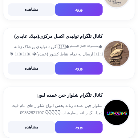
میسان نمایش داده می‌شود. ارتباط با ادمین:
ورود
مشاهده
@misanberand
کانال تلگرام تولیدی اکسل مرکزی(میلاد عابدی)
🔱﷽🔱🇮🇷 گروه تولیدی پوشاک زنانه
🇮🇷 ارسال به تمام نقاط کشور (عمده)🔱 ‎🇹🇷🇮🇷 🌟
تهران:خ فلسطین جنوبي چهارراه لبافي نژاد ،پاساژ
ورود
مشاهده
کاندید، زیرزمین پلاک ۱ 🌟 0912-439-1090 @miladexcel
021-66401870
کانال تلگرام شلوار جین عمده لیون
شلوار جین عمده زنانه پخش انواع شلوار های مام فیت –
دمپا- بگ زنانه سفارشات 👇👇👇👇👇 09352821707
@Mahmod_ahmadii آدرس : بازار بزرگ تهران – سرای
ورود
مشاهده
پارسیان – پلاک ۹۹