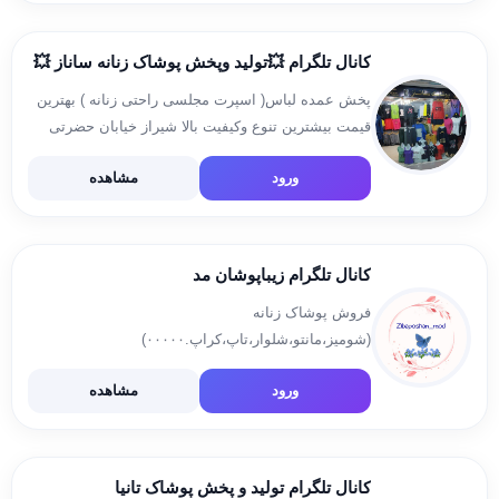
کانال تلگرام 💥تولید وپخش پوشاک زنانه ساناز 💥
پخش عمده لباس( اسپرت مجلسی راحتی زنانه ) بهترین
قیمت بیشترین تنوع وکیفیت بالا شیراز خیابان حضرتی
(سردزک‌ )مجتمع تجاری. هدیش. طبقه زیر زمین. پلاک 9
ورود
مشاهده
07137363834 09337886741 @karimi6741
https://t.me/joinchat/AAAAAEswfI26-E6JMtmWeA
کانال تلگرام زیباپوشان مد
فروش پوشاک زنانه
(شومیز،مانتو،شلوار،تاپ،کراپ.۰۰۰۰۰)
روسری،شال،کیف،اکسسوری ارتباط با ادمین وثبت
ورود
مشاهده
سفارش @Marya_5005 آدرس سایت
https://zibaeemod.ir
کانال تلگرام تولید و پخش پوشاک تانیا