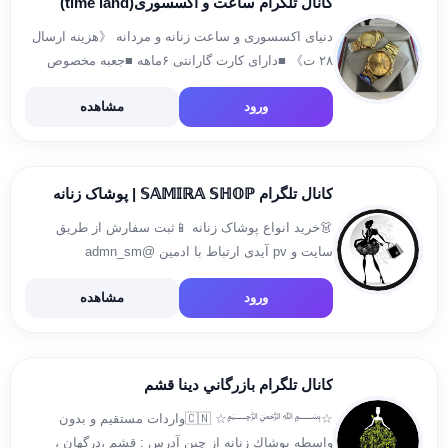
کانال تلگرام ساعت و اکسسوری(time land)
دنیای اکسسوری و ساعت زنانه و مردانه 《هزینه ارسال
۲۸ ت》 ■دارای کارت گارانتی ۶ماهه ■جعبه مخصوص
■ارسال منظم ثبت سفارش: @ghazall58
ورود
مشاهده
کانال تلگرام 𝕊𝔸𝕄𝕀ℝ𝔸 𝕊ℍ𝕆ℙ | پوشاک زنانه
👗خرید انواع پوشاک زنانه 📱ثبت سفارش از طریق
سایت و pv آیدی ارتباط با ادمین @admn_sm
ورود
مشاهده
کانال تلگرام بازرگاني دينا قشم
☆﷽☆ 🇨🇳واردات مستقيم و بدون
واسطه پوشاك زنانه از چين آدرس : قشم ،درگهان ،