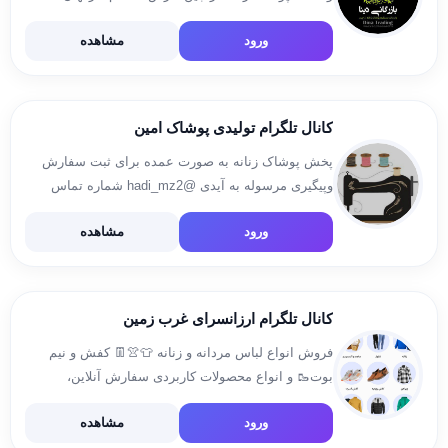
مجتمع تجاري نخل ، لاين شمالي پلاك ٠٠٨ ☎️ :
ورود
مشاهده
٠٧٦٣٥٢٧٠٧٥٤ 📱 : ٠٩١٢١٥٤٦٥١٤ @afsharitrading ⬅️
استعلام و سفارش خريد […]
کانال تلگرام توليدی پوشاک امین
پخش پوشاک زنانه به صورت عمده برای ثبت سفارش
وپیگیری مرسوله به آیدی @hadi_mz2 شماره تماس
واتساپ و روبیکا هادی 09167646266📱 09370291914📱
ورود
مشاهده
آدرس تهران بازاربزرگ گذرلوطی صالح کوچه عابدین
زاده پلاک 62/5
کانال تلگرام ارزانسرای غرب زمین
فروش انواع لباس مردانه و زنانه 👕👚👖 کفش و نیم
بوت🥾 و انواع محصولات کاربردی سفارش آنلاین،
پرداخت درب منزل ارسال به سراسر کشور آدرس سایت
ورود
مشاهده
👇👇 https://gharbzamiin.affdn.com/