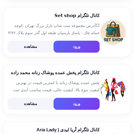
کانال تلگرام 𝗦𝗲𝘁 𝘀𝗵𝗼𝗽
💥آدرس مجموعه ست شاپ:بازار بزرگ تهران ،کوچه
حمام چال ، پاساژ پارسیان طبقه اول گذر سوم پلاک ۴/۷۲
تولید و پخش انواع لباس ست زنانه👗 📞09128710544
ورود
مشاهده
@faarha 📢
کانال تلگرام پخش عمده پوشاک زنانه محمد زاده
پخش عمده پوشاک زنانه با کمترین قیمت در بهترین
کیفیت تنوع بالا، کیفیت عالی، قیمت مناسب آیدی ثبت
سفارش @hamidz1998 @Ava99420 تلفن
ورود
مشاهده
ثابت:05133641031 آدرس مشهد.میدان
هفده.شهریور.سرای7طبقه دوم پلاک 2/42 پخش
09306364920 لینک ارسالی ها https://t.me/sendindva
[…]
کانال تلگرام آریا لیدی | Aria Lady