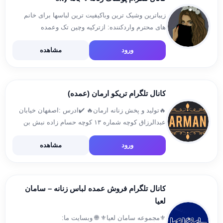
زیباترین وشیک ترین وباکیفیت ترین لباسها برای خانم
های محترم واردکننده: ازترکیه وچین تک وعمده
09187742343 09182192343 آیدی @taher_2343 لینک
ورود
مشاهده
کانال @poshakebanecity
کانال تلگرام تریکو ارمان (عمده)
🔥تولید و پخش زنانه‌ ارمان🔥 ✔️ادرس :اصفهان خیابان
عبدالرزاق کوچه شماره ۱۳ کوچه حسام زاده نبش بن
بست قناد تولیدی ارمان ✔️مدیریت ارامی :۰۹۱۳۵۵۰۹۵۰۶
ورود
مشاهده
✔️دفتر پخش : ۰۳۱۳۲۲۴۵۷۷۹ ✔️ثبت سفارش :
@rasoolarami ✔️کانال بچگانه: @tirikooarman […]
کانال تلگرام فروش عمده لباس زنانه – سامان
لعیا
⚜️مجموعه سامان لعیا⚜️ 🌐 وبسایت ما: