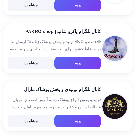
ورود
مشاهده
اصفهان و تهران فروش آنلاین آیدی سفارش:👇👇
@Aadminronaz @Mezonronazz
کانال تلگرام پاکرو شاپ | PAKRO shop
🟢عمده و تک🟢 تولید و پخش پوشاک زنانه🥻 ارسال به
تمام نقاط کشور برای ثبت سفارش به آیدی زیر مراجعه
فرمایید @AHMADIPAKRO 09193399803
ورود
مشاهده
کانال تلگرام تولیدی و پخش پوشاک مارال
تولید و پخش انواع پوشاک زنانه آدرس اصفهان خیابان
عبدالرزاق کوچه ۱۵بن بست زیبا مجتمع سپاهان واحد ۵
فروش به صورت حضوری و آنلاین ثبت سفارش
ورود
مشاهده
@ma_hd_i99 شماره تماس۰۹۹۳۹۸۱۹۰۳۵ ساعت کاری
۹صبح الی ۸ شب […]