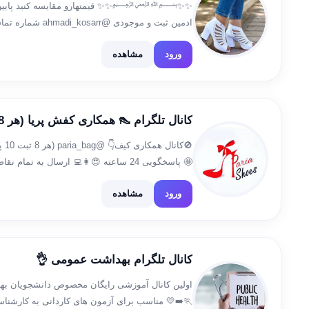
✨✨﷽✨✨ قیمتهارو مقایسه کنید پایین تر
ادمین ثبت و موجودی
09395868774 hhamin
ورود
مشاهده
https://t.me/kodhamin
کانال تلگرام 👠 همکاری کفش پریا (هر 8 ثبت 10 پور) 👠
🚫ک
🤩 پاسخگویی 24 ساعته 😍👩‍💻 ارسال به ت
ورود
مشاهده
سفارش @p_bahrami71 […]
کانال تلگرام بهداشت عمومی 👌
اولین کانال آموزشی رایگان مخصوص دانشجویان به
🏃‍➡️💛 مناسب برای آزمون های کاردانی به کارشنا