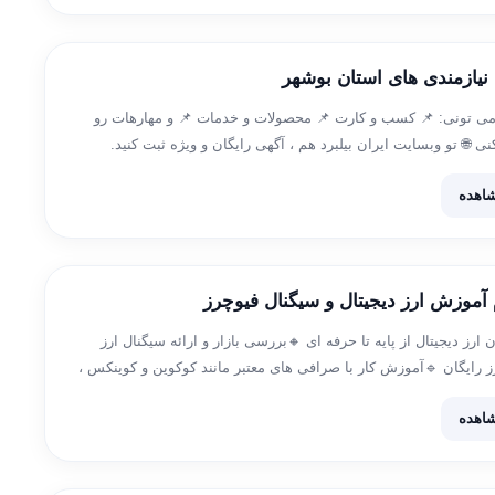
گروه تلگرام نیازمندی های 
❇️ تو این کانال می تونی: 📌 کسب و کارت 📌 محصولات و خدمات 
رایگان معرفی کنی 🌐 تو وبسایت ایران بیلبرد هم ، آگهی رایگان و
https://www.
مشاه
کانال تلگرام آموزش ارز دیجیتال و س
🔹آموزش رایگان ارز دیجیتال از پایه تا حرفه ای 🔸بررسی بازار و ا
دیجیتال و فیوچرز رایگان 🔹آموزش کار با صرافی های معتبر مانند کو
نحوه خرید و
مشاه