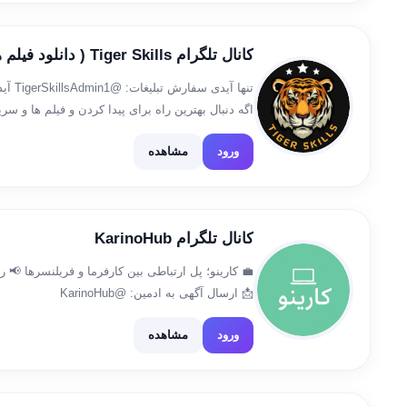
کانال تلگرام Tiger Skills ( دانلود فیلم های برتر)
اگه دنبال بهترین راه برای پیدا کردن و فیلم ها و 
صورت کاملا رایگان هستی جای درستی اومدی برچس
ورود
مشاهده
کانال تلگرام KarinoHub
💼 کارینو؛ پل ارتباطی بین کارفرما و فریلنسرها 📢 را
📩 ارسال آگهی به ادمین: @KarinoHub
ورود
مشاهده