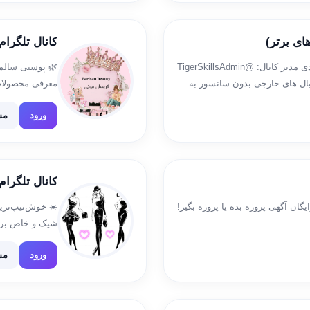
کانال تلگرام ✨ty farisan
تنها آیدی سفارش تبلیغات: @TigerSkillsAdmin1 آیدی مدیر کانال: @TigerSkillsAdmin
🌿 پوستی سالم 
سریال های خارجی بدون سانسور به
معرفی محصولات 
ب ها […]
داخل کانال برا
ورود
مش
کانال تلگرام
یگان آگهی پروژه بده یا پروژه بگیر!
☀️ خوش‌تیپ‌ترین
شیک و خاص برا
قیمت‌های عالی
ورود
مش