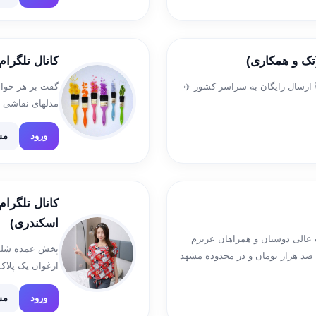
(تک و همکاری)
کانال تلگرا
 ارسال رایگان به سراسر کشور ✈️
گفت بر هر خوا
#bookart #painting ارتباط با ما: @401 2
ورود
مش
کانال تلگرا
اسکندری)
 عالی دوستان و همراهان عزیزم
پخش عمده شلوار
 صد هزار تومان و در محدوده مشهد
ورود
مش
xMmI2YTkyZg==