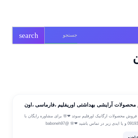
search
ن
م محصولات آرایشی بهداشتی اوریفلیم ،فارماسی ،اون
 فروش محصولات ارگانیک اورفلیم سوئد ❤🌸 برای مشاوره رایگان با
اهده