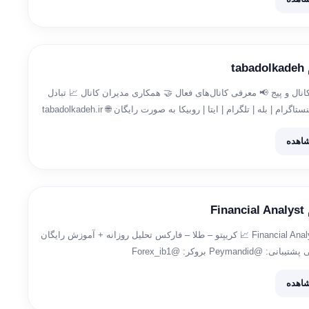
t
انال و پیج 📢 معرفی کانال‌های فعال 🤝 همکاری مدیران کانال 📈 تبادل
ممبر و بازدید اینستاگرام | بله | تلگرام | ایتا | روبیکا به صورت رایگان 🌐 tabadolkadeh.ir
اهده
Fi
Financial Analyst since 2020 📈 کریپتو – طلا – فارکس تحلیل روزانه + آموزش رایگان
Peymandi بروکر: @Forex_ib1
اهده