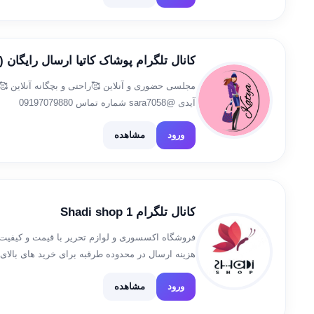
کانال تلگرام پوشاک کاتیا ارسال رایگان 
مجلسی حضوری و آنلاین 🥰راحتی و بچگانه آنلاین 🥰
آیدی @sara7058 شماره تماس 09197079880
ورود
مشاهده
کانال تلگرام Shadi shop 1
فروشگاه اکسسوری و لوازم تحریر با قیمت و کیفیت
هزینه ارسال در محدوده طرقبه برای خرید های بالای
برای خریدهای بالای چهارصد هزار […]
ورود
مشاهده