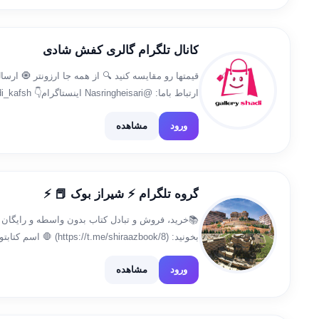
کانال تلگرام گالری کفش شادی
قیمتها رو مقایسه کنید 🔍 از همه جا ارزونتر 🧿 ار
ارتباط باما: @ri
لینک کانال لباس https://t.me/galleryshadi
ورود
مشاهده
گروه تلگرام ⚡ شیراز بوک 📕 ⚡
📚خرید، فروش و تبادل کتاب بدون واسطه و رایگان در
بخونید: (.me/shiraazbook/8
نیست🛑 🚫 چت متفرقه داخل گروه ممنوع 🚫 ♦تبلیغ
ورود
مشاهده