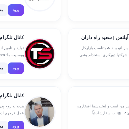
ل ها و بوکلت ورود […]
@Termeh_78
ورود
مش
آیلتس | سعید راه داران
کانال تلگرام 
زبانو ببند 🔥متناسب بازارکار
تولید و تامین ا
 شرکتها دورکاری استخدام بشی
وبسایت ما: www.tabastone.com اینستاگرام ما: @taba_stone
ورود
مش
کانال تلگرا
،طراح لباس 🎀 ✂️🪡🧵خیاطی هنر من است و لبخندشما افتخارمن
هدیه به روح پ
ان📍 🎀ثبت سفارشات👇
عجل فرجهم ادمین @_b
ورود
مش
https://rubika.ir