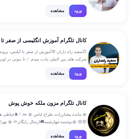
❕تست ❕درسنامه ❕تصویر و جدول های نکته ❕دستورالعم
ورود
مشاهده
کانال تلگرام آموزش انگلیسی از صفر تا 
💥سعید راه داران 💯آموزش از صفر تا آیلتس، پرونده 
شرکت های بین الملی یادت میدم ✅ تا بتونی در اون
ودرآمد دلاری داشته باشی ثبت نام رایگان […]
ورود
مشاهده
کانال تلگرام مزون ملکه خوش پوش
🎀 مائده مختارزاده 
😍😍 🎀دوشنبه،چهارشنبه🚚ارسال رایگان🌱 🎀 تهر
@Maedemokhtarzadeh72🎀 🎀لینک کانال روبیکا👇
ورود
مشاهده
/mokhtarzadehmaedeh 09102095985- 09052688385 🎀