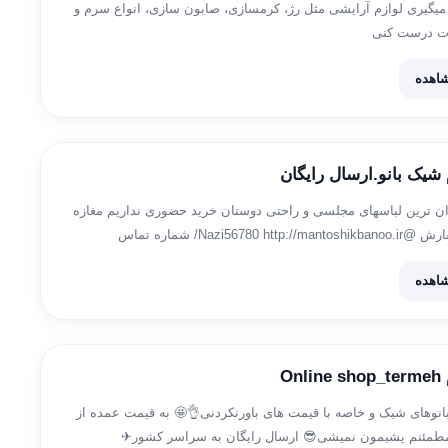
اد میگیری لوازم آرایشی مثل رژ، کرمسازی، صابون سازی، انواع سرم و
ت درست کنی
اهده
 شیک بانو.ارسال رایگان
ن ترین لباسهای مجلسی و راحتی دوستان خرید حضوری نداریم مغازه
نداریم آیدی سفارش @Nazi56780 http://mantoshikbanoo.ir/ شماره تماس
اهده
On
نوهای شیک و خاصه با قیمت های باورنکردنی👌🤩 به قیمت عمده از
مطمئنم پشیمون نمیشی😎 ارسال رایگان به سراسر کشور✈