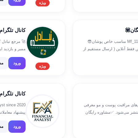
ویژه
گان💟
کانال تلگرام abadolkadeh
ارسال رایگان 😍 ارتباط با ما👇♥️ @Mf_113M @Mf_113M مناسب خاص پوشان😎
🚀 مرجع تبادل ک
 ها👇 https://t.me/ersali_apame فروش فقط آنلاین ( ارسال مستقیم از
س مواقع ضروری فقط❌👇
ارتباط با […]
ورود
مش
ویژه
کانال تلگرام nancial Analyst
ش‌های مراقبت پوست و مو معرفی
نتشر می‌شود. ✅مشاوره رایگان
پیشنهاد معاملاتی پشتیبانی: @d
اسر ایران 📩 […]
ورود
مش