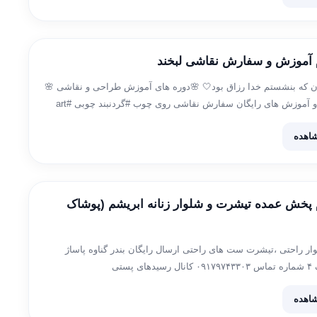
م آموزش و سفارش نقاشی لبخند
ن که بنشستم خدا رزاق بود🤍 🌸دوره های آموزش طراحی و نقاشی 🌸
مدلهای نقاشی و آموزش های رایگان سفارش نقاشی روی چوب #گردنبند چوبی #art
payiz1 […]
اهده
م پخش عمده تیشرت و شلوار زنانه ابریشم (پوشاک
 راحتی ،تیشرت ست های راحتی ارسال رایگان بندر گناوه پاساژ
ارغوان یک پلاک ۴ شماره تماس ۰۹۱۷۹۷۴۳۳۰۳ کانال رسیدهای پستی
https://t.me/abrissham @abbas_es33 اینستا https://instagram.com/abrisham3303
اهده
igshid=NGE