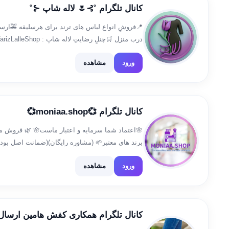
کانال تلگرام ˚⊱🌷 لاله شاپ ⊰˚
📍فروشِ انواع لباس های ترند برای هرسلیقه 🚕ارسال
تماسِ ما جهت برقراری ارتباط : 09963206811 📍 برای ثبت سفارش به ایدی […]
ورود
مشاهده
کانال تلگرام 💞moniaa.shop💞
🌸اعتماد شما سرمایه و اعتبار ماست🌸 🌿 فروش مح
برند های معتبر🌱 (مشاوره رایگان)(ضمانت اصل بودن
👈محصولات تخصصی پوست و مو👉 @Mona_lavasani68👈 جهت […]
ورود
مشاهده
کانال تلگرام همکاری کفش هامین ارسال 