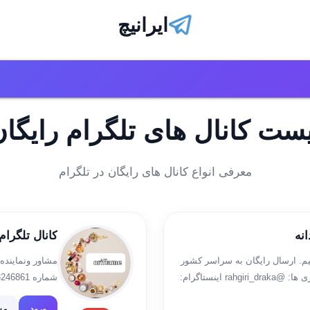
ایرانیچ
ست کانال های تلگرام رایگا
معرفی انواع کانال های رایگان در تلگرام
انه
کانال تلگرا
یم. ارسال رایگان به سراسر کشور
مشاور ونماینده
✈️ ثبت سفارش: @Draka_Telegram کانال کد رهگیری ها: @rahgiri_draka اینستاگرام:
شماره 09193246861 و یا ایدی زیر در تماس باشید ❤🌸 @baboneh97
https://www.
ورود
مش