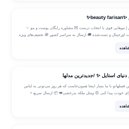
beau✨
| موهایی قوی با انتخاب درست 💌 مشاوره رایگان پوست و مو ✨
اورجینال و تست‌شده 🚚 ارسال به سراسر کشور 🎁 تخفیف‌های ویژه
ی مشاوره رایگان کلمه […]
اهده
 دنیای استایل ✨ /جدیدترین مدلها
 فصلهاتو با ما بساز اینجا همون‌جاست که هر روز می‌تونی یه لباس
ی خودت پیدا کنی 😍 ومثل ملکه بدرخشی👑 📦 ارسال سریع +
 سفارش و ارسال رایگان […]
اهده