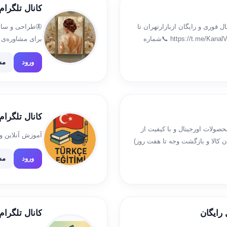
کانال تلگرام
 فوری و رایگان ازبازارتهران تا
🦋طراحی و ساخت
درب منزل 🛒چنلِ رضایتِ لاله شاپ : https://t.me/KanalVarizLalleShop 📞شماره
برای مشاوره‌ی 
با شماره‌‌های زیر تماس بگیرید
ورود
مش
کانال تلگرا
صولات اورجینال و با کیفیت از
آموزش آنلاین و 
 کالا و بازگشت وجه تا هفت روز)
ورود
مش
رایگان
کانال تلگرام