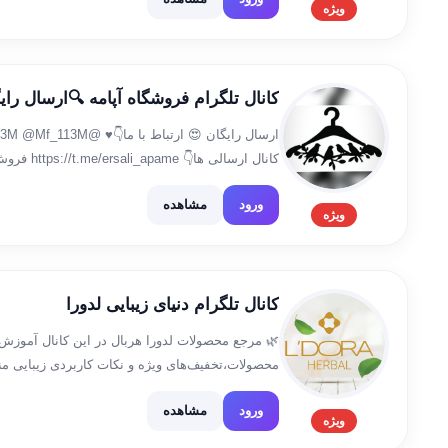
ویژه
کانال تلگرام عمده
کانال تلگرام فروشگاه آپامه 🔍ارسال رای
کانال ارسالی
تولیدی) مدلهای متنوع مطابق هرسلیقه شماره تما
ورود
مشاهده
09196707287 ورود به […]
ویژه
کانال تلگرام دنیای زیبایی لدورا
🌿 مرجع محصولات لدورا هربال در این کانال آموز
محصولات،تخفیف‌های ویژه و نکات کاربردی زیبایی م
✅معرفی محصول متناسب با نیاز شما ✅ارسال به سر
ورود
مشاهده
ویژه