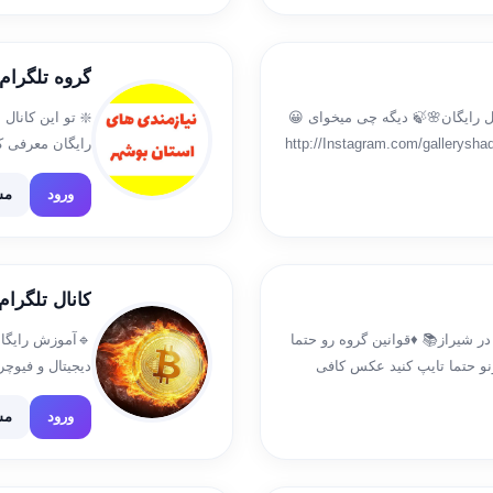
استان بوشهر
 و مهارهات رو
قیمتها رو مقایسه کنید 🔍 از همه 
 ویژه ثبت کنید.
ارتباط باما: @Nasringheisari اینستاگرام👇 http://Instagram.com/ga
ir-billboard.ir […]
ده
ورود
یگنال فیوچرز
رائه سیگنال ارز
📚خرید، فروش و تبادل کتاب بدون
کوین و کوینکس ،
بخونید: (https://t.me/shiraazbook/8) 🛑 اسم کتابتو
 انتقال تتر […]
نیست🛑 🚫 چ
ده
ورود