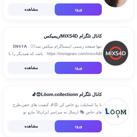
@baranartista ⬇️اینستاگرام
ورود
مشاهده
https://www.instagram.com/adinaa_style
کانال تلگرام MIXS4D/ریمیکس
تنها صفحه رسمی اینستاگرام میکس صد👇🏽 𝗜𝗡𝗦𝗧𝗔 :
https://instagram.com/mixs4dd . باشد که همدیگر را با
تفاوت هایمان بپذیریم📌🤍
ورود
مشاهده
کانال تلگرام Löom.collectionn😍🧦
با ما استایلت رو خاص کن 😍🧦 کیفیت های خفن،طرح
های خاص 🎭 ارسال به سراسر ایران🚀 مارو تو
اینستاگرام دنبال کنید👇
ورود
مشاهده
https://www.instagram.com/loom.collectionn
igsh=N2k5MTF1ZHpnZDBp . برای ثبت سفارش به