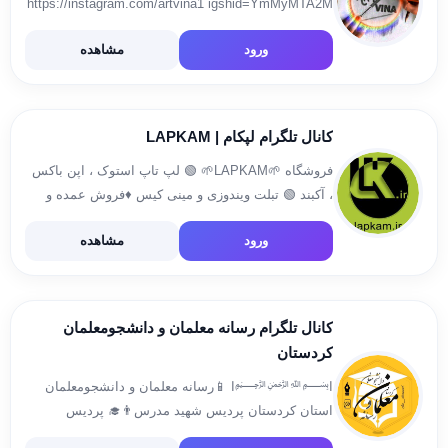
https://instagram.com/artvina1 igshid=YmMyMTA2M
ارتباط ب ادمین @vina6067 آموزش مجازی نقاشی وینا
ورود
مشاهده
تبادل پذیرفته میشود ⛔️آی دی ادمین و کانال آموزشگاه
وینا کاملا مستقل میباشد و با هیچ کانال و […]
کانال تلگرام لپکام | LAPKAM
فروشگاه 🌱LAPKAM🌱 🟢 لپ تاپ استوک ، اپن باکس
، آکبند 🟢 تبلت ویندوزی و مینی کیس ♦️فروش عمده و
خرده ♦️ فروش حضوری (شهرستان بانه) و غیرحضوری
ورود
مشاهده
🔶مهلت تست و گارانتی تماس با ما: […]
کانال تلگرام رسانه معلمان و دانشجومعلمان
کردستان
ا﷽ا 📱رسانه معلمان و دانشجومعلمان
استان کردستان پردیس شهید مدرس⁦👨‍🎓 پردیس
بنت‌الهدی صدر🧑‍🎓 ✅ارتباط با ما: @adm_kfu