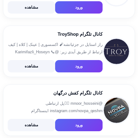
ارسال سریع به سراسر ایران 💎 سایت رسمی:
ورود
مشاهده
hanilstore.ir 📸 اینستاگرام:
instagram.com/hanilstore.ir 📦 تلگرام:
t.me/haniiilstore 💌 سفارش […]
کانال تلگرام TroyShop
راز استایل در جزئیاتشه🧨 اکسسوری | عینک | کلاه | کیف
ارتباط از طریق آیدی زیر: @Karimifazli_Hoseyn 📞
۰۹۱۵۷۳۶۵۹۶۳ خرید از سایت 👇🏻
ورود
مشاهده
https://mytroyshop.com اینستاگرام👇🏻
https://www.instagram.com/troy_shoppp
igsh=dHBoOHlxMmlqcXhv
کانال تلگرام کفش درگهان
@mnoor_hosseini 👈🏾پل ارتباطی
instagram.com/novpa_qeshm اینستاگرام
www.novpaqeshm.com سایت
ورود
مشاهده