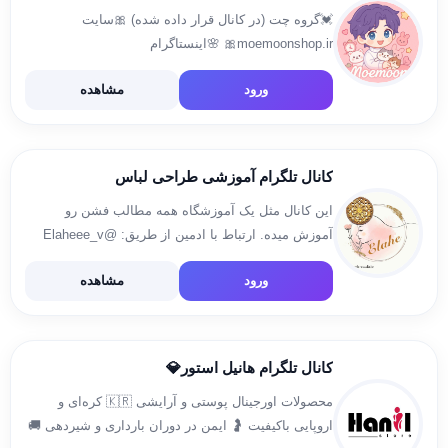
💓گروه چت (در کانال قرار داده شده) 🎀سایت
moemoonshop.ir🎀 🌸اینستاگرام
https://www.instagram.com/shop.moemoon
ورود
مشاهده
igsh=enBhdG00c2kyNjFu🌸 ⭕️رضایت ها در هایلایت
اینستاگرام⭕️ 🛍آدرس مغازه 🛍تهران، خیابان نواب،
پاساژ گردون ، پلاک ۲۱۲ شماره تماس ۰۹۲۱۹۱۲۶۴۶۳
کانال تلگرام آموزشی طراحی لباس
این کانال مثل یک آموزشگاه همه مطالب فشن رو
آموزش میده. ارتباط با ادمین از طریق: @Elaheee_v
پیج من در اینستاگرام instagram.com/elaheh_vaafaie
ورود
مشاهده
کانال تلگرام هانیل استور💎
محصولات اورجینال پوستی و آرایشی 🇰🇷 کره‌ای و
اروپایی باکیفیت 🤰 ایمن در دوران بارداری و شیردهی 🚚