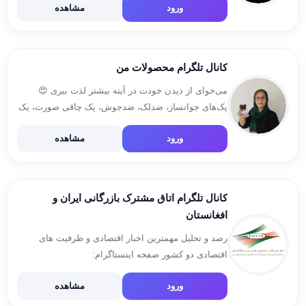
ورود
مشاهده
09384712198 @mohsenkm97 لینک اینستاگرام
https://instagram.com/manto__deniiz
کانال تلگرام محصولات من
می‌خوای از دیدن خودت در آینه بیشتر لذت ببری 😍
پک‌های جوانساز، ضدلک، ضدجوش، پک چاقی صورت، پک
لاغری و پک‌های درمانی کبد چرب و دیابت و غلظت خون
ورود
مشاهده
دکتر بیز 🤗 🌟 نماینده فروش […]
کانال تلگرام اتاق مشترک بازرگانی ایران و
افغانستان
رصد و تحلیل مهمترین اخبار اقتصادی و ظرفیت های
اقتصادی دو کشور صفحه اینستاگرام:
instagram.com/iaccim.com_ وبسایت:
ورود
مشاهده
www.iaccim.com ارتباط با ادمین: @iaccimadmin