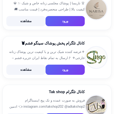
👗 ناریسا | پوشاک مجلسی زنانه خاص و شیک ✨ 💎
کیفیت بالا | طراحی منحصربه‌فرد | قیمت مناسب 🚚
ارسال سریع به سراسر ایران 🔜 به‌زودی در دیجیکالا! 📢
ورود
مشاهده
📩 ثبت سفارش و مشاوره: […]
کانال تلگرام پخش پوشاک سینگو قشم🦞
⚜️عرضه کننده شیک ترین و با کیفیت ترین پوشاک زنانه
خارجی⚜️ 🚩ارسال به تمام نقاط ایران جزیره قشم –
شهر درگهان 📌 پاساژ قصر / طبقه اول لاین C / پلاک
ورود
مشاهده
2748 🚩جهت سفارش👇 09176080187 […]
کانال تلگرام Tak shop
فروش به صورت عمده و تک پیج اینستاگرام
instagram.com/takshop202 @adtakshop2 👈 ادمین