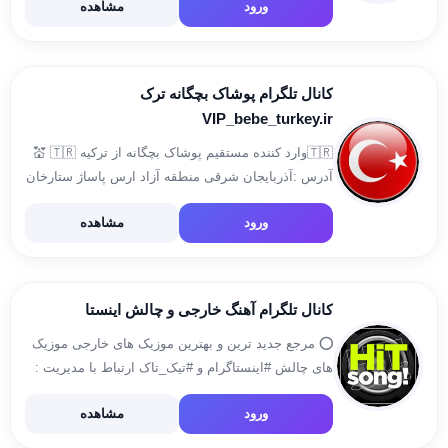
ورود
مشاهده
09121549223 ثبت سفارش👇 @ladylandtehrann
اینستاگرام 👇👇👇 ‏http://instagram.com/baran.wears
کانال تلگرام پوشاک بچگانه ترک
VIP_bebe_turkey.ir
🇹🇷وارد کننده مستقیم پوشاک بچگانه از ترکیه 🇹🇷 💒
آدرس :آذربایجان شرقی منطقه آزاد ارس پاساژ ستارخان
پلاک ۹۸ ☎️۰۴۱۴۲۰۳۸۰۵۴ 📱۰۹۹۱۴۴۴۰۳۴۶ 🌟 عمده
ورود
مشاهده
حضوری و آنلاین ✅اینستاگرام vip_bebe_turkey.ir💯 🚚
هزینه ارسال چهار درصد کل مبلغ فاکتور 👉 […]
کانال تلگرام آهنگ خارجی و چالش اینستا
⭕ مرجع جدید ترین و بهترین موزیک های خارجی موزیک
های چالش #اینستاگرام و #تیک_تاک ارتباط با مدیریت :
@insta_pro99 آهنگ درخواستی نداریم توی کانال
ورود
مشاهده
سرچ‌کنید همه رو پیدا میکنید با گوش دادن ویس ها […]