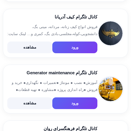
کانال تلگرام کیف آدریانا
فروش انواع کیف زنانه، مردانه، مینی بگ،
دانشجویی،کوله،مجلسی،بادی بگ، کمری و… لینک سایت:
👇👇👇 www.adrianabag.com آیدی
ورود
مشاهده
اینستاگرام:adrianabag2023 @adrianaadmin :ارتباط با
ادمین:
کانال تلگرام Generator maintenance
آموزش● نصب ● مونتاژ ●تعمیرات ● نگهداری● خرید و
فروش ●راه اندازی پروژه ●مشاوره ● تهیه قطعات●
پرسش و پاسخ انواع ژنراتور جهت اطلاعات بیشتر با ما
ورود
مشاهده
در تماس باشید 09163138218 گروه تخصصی تعمیرات
ژنراتور […]
کانال تلگرام فرهنگسرای روان