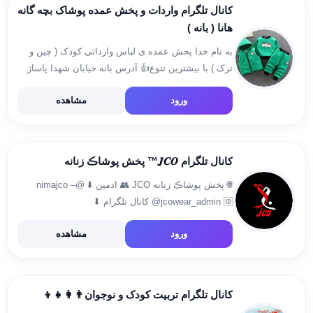
کانال تلگرام واردات و پخش عمده پوشاک بچه گانه
هانا ( بانه )
به نام خدا پخش عمده ی لباس وارداتی کودک ( چین و
ترک ) با بیشترین تنوع👍 آدرس بانه خیابان شهدا پاساژ
ماد ثبت سفارش: @Hana_Adminvaredat لینک کانال :
ورود
مشاهده
T.me/hana_omde 🌍اینستاگرام 👇👇
http://www.instagram.com/hanababy_varedatomde
تلفن : […]
کانال تلگرام 𝑱𝑪𝑶™️ پخش پوشاڪ زنانه
🌐 پخش پوشاڪ زنانه JCO 👥 ادمین ⬇️ @nimajco –
@jcowear_admin 🆔 کانال تلگرام ⬇
https://telegram.me/jcowear_offer 🆔 پیج اینستاگرام ⬇
ورود
مشاهده
https://instagram.com/jco_wear1 –
https://instagram.com/jcowear_offer ☎ تماس⬇
09190829909 – 09195969617 – 09375969
کانال تلگرام تربیت کودک و نوجوان⁦👨‍👩‍👧‍👦