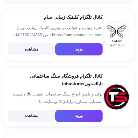
کانال تلگرام کلینیک زیبایی سام
تجربه زیبایی و جوانی در بهترین کلینیک زیبایی تهران
https://sambeautyclinic.com تلفن:02186124665تلفن
مشاوره:09924344591
ورود
مشاهده
اینستاگرام:https://instagram.com/sam_beauty_clinic
آدرس:ولیعصر، بین بهشتی و مطهری، نبش کوچه
شجاعی، پلاک۲۰۱۷، طبقه ۳ و ۴ افزودن کانال کلینیک
سام طیف گسترده ای از خدمات […]
کانال تلگرام فروشگاه سنگ ساختمانی
تابااستون/tabastone
تولید و تامین انواع سنگ ساختمانی کیفیت بالا و قیمت
استثنایی مشاوره رایگان💯 وبسایت ما:
www.tabastone.com اینستاگرام ما: @taba_stone
ورود
مشاهده