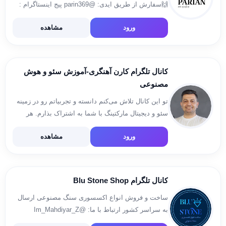
🙌سفارش از طریق ایدی: @parin369 پیج اینستاگرام :
@parian_mode کانال روبیکا :
ورود
مشاهده
https://rubika.ir/parianmode سایت تک فروشی :
www.parianmode.ir 👌💎کانال کد مرسولات و #رضایت
👇 @parianstorecod ورود به […]
کانال تلگرام کارن آهنگری-آموزش سئو و هوش
مصنوعی
تو این کانال تلاش می‌کنم دانسته و تجربیاتم رو در زمینه
سئو و دیجیتال مارکتینگ با شما به اشتراک بذارم. هر
سوالی هم داشتید حتما می‌تونید بپرسید.
ورود
مشاهده
@karenahangari 🌐سایت یک دیجیتال مارکتر:
HTTPS://1dm.IR 📱اینستاگرام من: […]
کانال تلگرام Blu Stone Shop
ساخت و فروش انواع اکسسوری سنگ مصنوعی ارسال
به سراسر کشور ارتباط با ما: @Im_Mahdiyar_Z
اینستاگرام ما: https://Instagram.com/blu_stoneshop