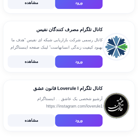
ورود
مشاهده
@adm_cfuk @adm_cfu 🪧آدرس پیج اینستاگرام:
https://www.instagram.com/kurdestan_farhangian_uni
کانال تلگرام مصرف کنندگان نفیس
کانال رسمی شرکت بازاریابی شبکه ای نفیس “هدف ما
بهبود کیفیت زندگی انسانهاست” لینک صفحه اینستاگرام
نفیس 👇 https://www.instagram.com/nafis.network/
ورود
مشاهده
https://hph.co.ir
کانال تلگرام Loverule l قانون عشق
آرشیو شخصی یک عاشق . . اینستاگرام
https://instagram.com/loverule1
igshid=173tsy9aqb9gb . . . @Loverule_admin
ورود
مشاهده
Post