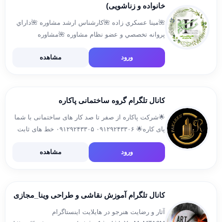
خانواده و زناشویی)
🌺مينا عسكري زاده 🌺كارشناس ارشد مشاوره 🌺داراي
پروانه تخصصي و عضو نظام مشاوره 🌺مشاوره
فردي،پيش از ازدواج ، زوج درماني و طلاق 🌺مشاوره
ورود
مشاهده
حضوری در استانبول و تهران 🌺مشاوره آنلاین از طریق
واتس آپ و […]
کانال تلگرام گروه ساختمانی پاکاره
🌟شرکت پاکاره از صفر تا صد کار های ساختمانی با شما
پای کاره🌟 ۰۹۱۲۹۲۴۳۳۰۶ ۰۹۱۲۹۲۴۳۳۰۵ خط های ثابت
شرکت: ۰۲۱۳۳۳۶۶۲۵۹ ۰۲۱۳۳۳۶۵۷۰۳ ۰۲۱۳۳۳۶۵۹۰۴
ورود
مشاهده
سایت مجموعه: http://www.pakareh.org اینستاگرام:
@pakareh.ir
کانال تلگرام آموزش نقاشی و طراحی وینا_مجازی
آثار و رضایت هنرجو در هایلایت اینستاگرام