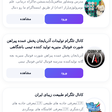
مدرس ومشاور متافیزیک(مدیتیشن،چاکراه درمانی، علم
نومرولوژی(راز اعداد) از طریق اینستاگرام ما رو دنبال
کنید 🌹 پیج: ghazal.fahmidehkar@
ورود
مشاهده
کانال تلگرام تولیدات آذربایجان پخش عمده پیراهن
شورت فوتبال منیریه تولید کننده تیمی باشگاهی
مدرسه فوتبال بچه گانه لباس فوتبال ورزشی
آذربایجان پخش عمده پیراهن شورت فوتبال منیریه بچه
گانه تولیدکننده مدرسه فوتبال لباس فوتبال تیمی
باشگاهی ✅اینستاگرام : http://instagram.com/azbsport
ورود
مشاهده
✅سایت : https://azbsport.com ✅کارت ویزیت:
http://niksms.com/t/4cT6dps ✅ارتباط با ادمین :
@azb_spo
کانال تلگرام طبیعت زیبای ایران
🇮🇷معرفی جاذبه های طبیعی 🇮🇷معرفی جاذبه های
گردشگری 🇮🇷معرفی اقامتگاه های بومگردی