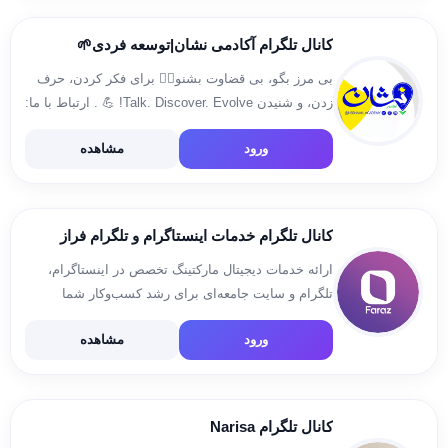
کانال تلگرام آکادمی نشان|توسعه فردی🌱
بی مرز بگو، بی قضاوت بشنو👂🏻 برای فکر کردن، حرف
زدن، و شنیدن Talk. Discover. Evolve! 💪 . ارتباط با ما:
@Poshtiban_neshaan اینستاگرام مون رو هم داشته
ورود
مشاهده
باش👇 B2n.ir/p37289
کانال تلگرام خدمات اینستاگرام و تلگرام فراز
ارائه خدمات دیجیتال مارکتینگ تخصص در اینستاگرام،
تلگرام و سایت جامعه‌ای برای رشد کسب‌وکار شما
ارتباط و پشتیبانی: تلگرام : @teamfaraz_moshavere
ورود
مشاهده
اینستاگرام‌ : team.faraz@ www.farazteam.com :
سایت شماره تماس : 09001880813
کانال تلگرام Narisa