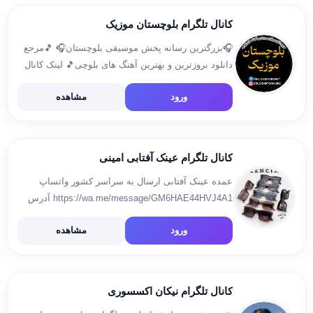
کانال تلگرام بلوچستان موزیک
🎧بزرگترین رسانه پخش موسیقی بلوچستان🎧 🎵مرجع
دانلود بروزترین و بهترین آهنگ های بلوچی🎵 لینک کانال
ما در‌‌تلگرام ⇩ t.me/balochstanmusic1 صفحه ما در
ورود
مشاهده
اینستاگرام⇩ instagram.com/balochstanmusic چنل ما
در یوتیوب⇩ https://youtube.com/@baloch
کانال تلگرام عینک آفتابی امینی
عمده عینک آفتابی ارسال به سراسر کشور واتساپ
https://wa.me/message/GM6HAE44HVJ4A1 آدرس
.کرمانشاه جوانرود بازارچه مرزی غرفه۱۵۸ اینستاگرام
ورود
مشاهده
https://instagram.com/optic_amini
igshid=1k4f4anbu2xt6 ادمین کانال ⬅09107513551
@optic_aminii ⬅ارتباط با ادمین
کانال تلگرام نیکان اکسسوری