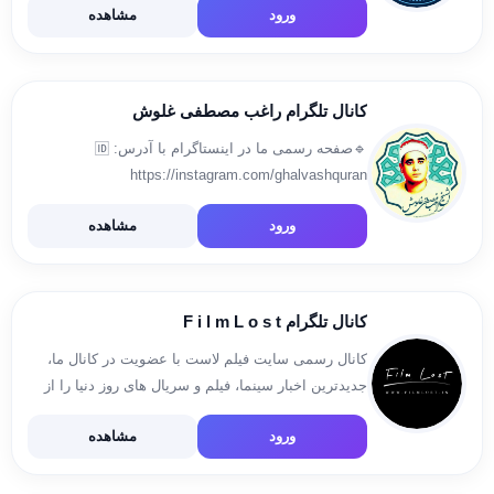
ورود
مشاهده
گروه اعتماد: @blu_etemad
کانال تلگرام راغب مصطفی غلوش
🔹️صفحه رسمی ما در اینستاگرام با آدرس: 🆔
https://instagram.com/ghalvashquran
igshid=10sk5vvaqrwqk 🔸️نظرات ، پیشنهادات و
ورود
مشاهده
درخواست تلاوت: 🆔 https://t.me/ghalvash1
کانال تلگرام F i l m L o s t
کانال رسمی سایت فیلم لاست با عضویت در کانال ما،
جدیدترین اخبار سینما، فیلم و سریال های روز دنیا را از
دست ندهید. 🎦 https://filmlost.ink آدرس صفحه رسمی
ورود
مشاهده
ما در اینستاگرام https://instagram.com/filmlost.in
ارتباط با پشیبانی […]