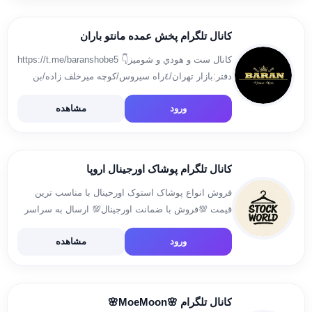
آیدی زیر پیام دهید👇🏻 https://t.me/zahraaaa_Tm ورود
[…]
کانال تلگرام پخش عمده مانتو باران
كانال ست و هودي و شوميز👇 https://t.me/baranshobe5
دفتر:بازار تهران/٤راه سيروس/كوچه ميرخلف زاده/بن
بست اول/پلاك٤ واحد٤ ‏TEL:09122584784
ورود
مشاهده
09121549223 ثبت سفارش👇 @ladylandtehrann
اینستاگرام 👇👇👇 ‏http://instagram.com/baran.wears
کانال تلگرام پوشاک اورجینال اروپا
فروش انواع پوشاک استوک اورحینال با مناسب ترین
قیمت 💯فروش با ضمانت اورجینال💯 ارسال به سراسر
کشور تماس:09100473171 پیچ اینستاگرام:
ورود
مشاهده
ock_World028https://www.instagram.com/stock_world028
igsh=d3FpMnIwZ20xb2tnجهت جهت ارتباط با ما:
mostafa_mir@
کانال تلگرام 🌸MoeMoon🌸