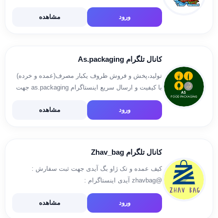
ـــــــــــــــــــــــــــــــــــــــــــــــــ 👈ایران
ورود
مشاهده
زیباست،کافیه اهل سفر باشی👉 ما رو در اینستاگرام هم
دنبال کنید🌹✌ آیدی اینستاگرام: beautifull.nature.of.iran
کانال تلگرام As.packaging
تولید،پخش و فروش ظروف یکبار مصرف(عمده و خرده)
با کیفیت و ارسال سریع اینستاگرام as.packaging جهت
ثبت سفارش و پشتیبانی: @aspackaging1
ورود
مشاهده
@aspackaging2 +989193034044 دارای واتس اپ و
تلگرام
کانال تلگرام Zhav_bag
کیف عمده و تک ژاو بگ آیدی جهت ثبت سفارش :
@zhavbag آیدی اینستاگرام :
https://www.instagram.com/zhav_bag
ورود
مشاهده