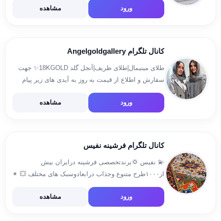
ورود
مشاهده
کانال تلگرام Angelgoldgallery
طلای مینیمال|طلای ظریف|آنجل گلد 18KGOLD✨ جهت
سفارش و اطلاع از قیمت به روز به آیدی های زیر پیام
دهید: @aidafouladi @najmehkeshmiri شماره تماس:
ورود
مشاهده
09128462137 09932688722 اینستاگرام ما:
https://www.instagram.com/angelgold_.gallery
igsh=NzEzYm5keWd4ejQ5&utm_sou
کانال تلگرام فرشینه نفیس
💫 نفیس 💢برندتخصصی فرشینه درایران بیش
از۱۰۰۰طرح متنوع وجذاب درابعادوسبک های مختلف 💥 ✴
شماره تماس 09058288752 📞 ✴ آیدی پیج اینستاگرام
ورود
مشاهده
shik.homeee