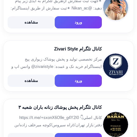
✴جهت ثبت سفارش ازطریق تلگرام به ایدی زیر پیام
دهید: @Nikan_ac ✴ثبت سفارش از طریق اینستاگرام:
instagram: nikan_accessory
ورود
مشاهده
کانال تلگرام Zivari Style
مرکز تخصصی تولید و پخش پوشاک زیواری پیج
اینستاگرام خرید تک و عمده: zivaristyle@ واتس اپ و
تلگرام مجموعه: 09154528723 ارتباط مستقیم جهت
ورود
مشاهده
خرید عمده: 09154528723 ادمین : @zivaristyle آدرس
کارخانه :مشهد جاده کلات داخل […]
کانال تلگرام پخش پوشاك زنانه باران شعبه ٣
كانال اصلي👇 https://t.me/+sxonX6O9e_g4Y2I0
دفتر:بازار تهران/٤راه سيروس/كوچه ميرخلف زاده/بن
بست اول/پلاك٤ واحد٤ ‏TEL:09122584784