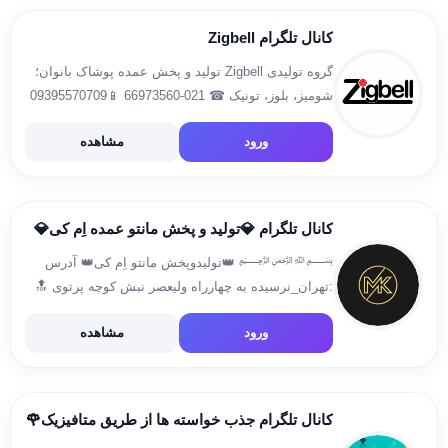
کانال تلگرام Zigbell
گروه تولیدی Zigbell تولید و پخش عمده پوشاک بانوان؛
شومیز، بلوز، تونیک ☎ 021-66973560 📱09395570709
نشانی: تهران، خ ولی‌عصر، بین بزرگمهر و طالقانی،
ورود
مشاهده
مجتمع پارسیان، واحد 130 اینستاگرام:
instagram.com/zigbell وب‌سایت: zigbell.com
کانال تلگرام 💎تولید و پخش مانتو عمده اِم کی💎
﷽ 👑تولیدوپخش مانتو اِم کی👑 آدرس
:تهران_نرسیده به چهارراه ولیعصر نبش کوچه پرتوی 🔝
💎ارائه مدلهای زیبا و باکیفیت زیر قیمت کل بازار
ورود
مشاهده
09384712198 @mohsenkm97 لینک اینستاگرام
کانال تلگرام جذب خواسته ها از طریق متافیزیک🌹