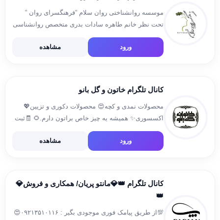
موسسه روانشناختی روان سلام “فرهنگسرای روان “
تحت نظر خانم طاهره سادات بدری متخصص روانشناسی
و روانکاو آدرس سایت 👇 Www.ravansalam.com آدرس
ورود
مشاهده
مطب بلوار فردوس شرق پلاک۶۸ واحد ۱۹ اینستاگرام
Tahereh_badriii شماره تلفن 02144099959
09214838728 […]
کانال تلگرام خاتون و گل بانو
محصولات نمدی و کچه😍 محصولات دکوری و تزیین💖
اکسسوری✨ همیشه یه چیز خاص براتون دارم.🌻 🧾ثبت
سفارش از طریق آیدی زیر👇 @khatoon_goli یا از طریق
ورود
مشاهده
ارسال پیام درکانال📨 از طریق دایرکت اینستاگرام👇
khatoon_golbanoo ورود به […]
کانال تلگرام 👑💎مانتو پریان/ همکاری و فروش💎
👑
💯از طریق پیامک فوری موجودی بگیر : ۰۹۲۱۳۵۱۰۱۱۶😍