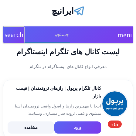
ایرانیچ
search
menu
لیست کانال های تلگرام اینستاگرام
معرفی انواع کانال های اینستاگرام در تلگرام
کانال تلگرام پرپول | رازهای ثروتمندان | قیمت
بازار
اینجا با مهمترین رازها و اصول واقعی ثروتمندان آشنا
میشوی و ذهنی ثروت ساز میسازی. وبسایت:
PorPool.com پشتیبانی: @PorpoolAdmin اینستاگرام:
ویژه
ورود
مشاهده
https://www.instagram.com/por.pool آپارات:
https://www.aparat.com/por.pool یوتیوب: