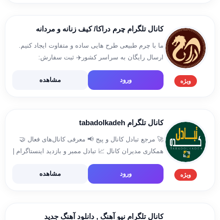
https://www.youtube.com/@Por-Pool
کانال تلگرام چرم دراکا/ کیف زنانه و مردانه
ما با چرم طبیعی طرح هایی ساده و متفاوت ایجاد کنیم.
ارسال رایگان به سراسر کشور✈️ ثبت سفارش:
@Draka_Telegram کانال کد رهگیری ها:
ورود
مشاهده
@rahgiri_draka اینستاگرام:
ویژه
https://www.instagram.com/draka.ir
utm_source=qr&r=nameta
کانال تلگرام tabadolkadeh
🚀 مرجع تبادل کانال و پیج 📢 معرفی کانال‌های فعال 🤝
همکاری مدیران کانال 📈 تبادل ممبر و بازدید اینستاگرام |
بله | تلگرام | ایتا | روبیکا به صورت رایگان 🌐
ورود
مشاهده
tabadolkadeh.ir ارتباط با […]
ویژه
کانال تلگرام نیو آهنگ , دانلود آهنگ جدید