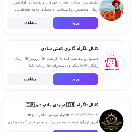
تکنیک های طلایی رفتار با کودکان و نوجوانان اوادیس
زینلی متخصص روانشناسی دانشگاه علامه طباطبایی
تهران و مدرس دانشگاه روانکاوی،تراپی نوجوان و
ورود
مشاهده
بزرگسال و تبلیغات پیام در شخصی ID @Avadisszeinaly
پیج اینستاگرام👇
Instagram.com/psychoanalysis_and_psychology
ورود به […]
کانال تلگرام گالری کفش شادی
قیمتها رو مقایسه کنید 🔍 از همه جا ارزونتر 🧿 ارسال
رایگان🌸🍃 دیگه چی میخوای 😀 ارتباط باما:
@Nasringheisari اینستاگرام👇
ورود
مشاهده
http://Instagram.com/galleryshadi_kafsh لینک کانال
لباس https://t.me/galleryshadi
کانال تلگرام 🇮🇷 تولیدی مانتو دنیز🇮🇷
﷽ 👑تولیدوپخش مانتو دنیز👑
آدری:تهران_نرسیده به چهارراه ولیعصر نبش کوچه پرتوی
🔝 💎ارائه مدلهای زیبا و باکیفیت زیر قیمت کل بازار