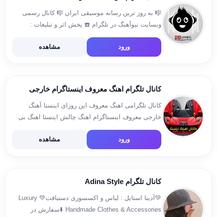
🎼 به روز ترین رسانه موسیقی ایران‌ 🎼 کانال رسمی
وبسایت نیوآهنگ در تلگرام ☎️ پخش اثر و تبلیغات :
https://t.me/Ads_NewAhang 🌐 آدرس وبسایت :
ورود
مشاهده
https://newahang.com 🌐 آدرس اینستاگرام :
instagram.com/NewAhang_Com 🔥 دسترسی به
قطعات […]
کانال تلگرام اهنگ معروف اینستاگرام خارجی
کانال تلگرامی اهنگ معروف این روزای اینستا آهنگ
خارجی معروف اینستاگرام اهنگ چالش اینستا اهنگ بی
کلام معروف اینستاگرام با پیانو 😍اهنگ تیک تاک جدید👇
ورود
مشاهده
🎧 @TIKTOK_MUSICSE
کانال تلگرام Adina Style
💚آدینا استایل : لباس و اکسسوری دستبافت💚 Luxury
Handmade Clothes & Accessories ⬇️سفارش در