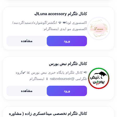
کانال تلگرام Luna accessory🌙
اکسسوری لونا👑 💎 انگشتر/گوشواره/دستبد/گردنبند/
اکسسوری مو ایدی اینستاگرام:
https://instagram.com/luna._.accessory
ورود
مشاهده
igshid=YTQwZjQ0NmI0OA== ادمین ثبت سفارش:
@Masi_m_200
کانال تلگرام نبض بورس
📢 كانال تلگرام پایگاه خبری نبض بورس 📊 ✔️گروه
تلگرامی @nabzebourseir 📱 اینستاگرام
www.instagram.com/nabzebourseir 📬 روابط عمومی
ورود
مشاهده
@msdzare 📮 سفارش تبلیغات @bayatalireza1 💻
سایت نبض بورس https://nabzebourse.com 🔹روبیکا
https://rubika.ir/nabzebourse
کانال تلگرام تخصصی میناعسکری زاده ( مشاوره