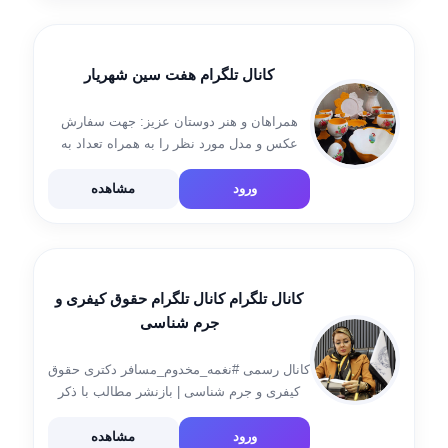
کانال تلگرام هفت سین شهریار
همراهان و هنر دوستان عزیز: جهت سفارش
عکس و مدل مورد نظر را به همراه تعداد به
شماره ادمین در تلگرام ارسال نمایید هزینه حمل
سفارشات به عهده خریدار جهت سفارش تلفن
ورود
مشاهده
۰۹۰۳۵۲۹۹۳۰۷ 0312247650 ادرس […]
کانال تلگرام کانال تلگرام حقوق کیفری و
جرم شناسی
کانال رسمی #نغمه_مخدوم_مسافر دکتری حقوق
کیفری و جرم شناسی | بازنشر مطالب با ذکر
منبع بلامانع است
ورود
مشاهده