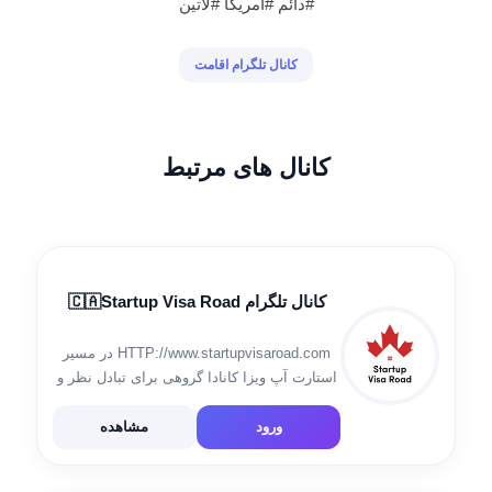
#دائم #آمریکا #لاتین
کانال تلگرام اقامت
کانال های مرتبط
کانال تلگرام 🇨🇦Startup Visa Road
HTTP://www.startupvisaroad.com در مسیر
استارت آپ ویزا کانادا گروهی برای تبادل نظر و
اطلاع رسانی های استارت آپ ویزا
ورود
مشاهده