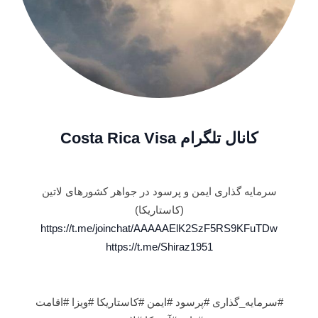
کانال تلگرام Costa Rica Visa
سرمایه گذاری ایمن و پرسود در جواهر کشورهای لاتین
(کاستاریکا)
https://t.me/joinchat/AAAAAElK2SzF5RS9KFuTDw
https://t.me/Shiraz1951
#سرمایه_گذاری #پرسود #ایمن #کاستاریکا #ویزا #اقامت