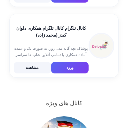
کانال تلگرام کانال تلگرام همکاری دلوان
کیدز (محمد زاده)
پوشاک بچه گانه مدل روز، به صورت تک و عمده
آماده همکاری با تمامی آنلاین شاپ ها سراسر
کشور آدرس: مشهد بازار فردوسی یک طبقه
منفی یک راهروی 10 09036632604 کانال
ورود
مشاهده
موجودی @mojodi_delvaankids کانال ارسالی
[…]
کانال های ویژه