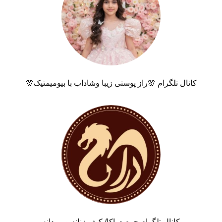
کانال تلگرام 🌸راز پوستی زیبا وشاداب با بیومیمتیک🌸
کانال تلگرام چرم دراکا/ کیف زنانه و مردانه